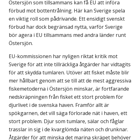
Östersjön som tillsammans kan få EU att införa
förbud mot botten­trålning. Här kan Sverige spela
en viktig roll som pådrivande. Ett ensidigt svenskt
förbud har dock begränsad nytta, varför Sverige
bör agera i EU tillsammans med andra länder runt
Östersjön.
EU-kommissionen har nyligen riktat kritik mot
Sverige för att inte tillräckliga åtgärder har vidtagits
för att skydda tumlaren. Utöver att fisket måste blir
mer hållbart genom att se till att de mest aggressiva
fiskemetoderna i Östersjön minskar, är fort­farande
nedskräpningen från fisket ett stort problem för
djurlivet i de svenska haven. Framför allt är
spökgarnen, det vill säga förlorade nät i haven, ett
stort problem. Djur som tumlare, sälar och fåglar
trasslar in sig i de kvarglömda näten och drunknar.
Åtgärder för att minska det marina skräpet behöver