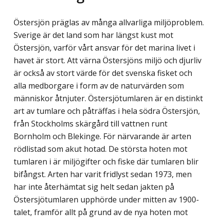
Östersjön präglas av många allvarliga miljöproblem.
Sverige är det land som har längst kust mot
Östersjön, varför vårt ansvar för det marina livet i
havet är stort. Att värna Östersjöns miljö och djurliv
är också av stort värde för det svenska fisket och
alla medborgare i form av de naturvärden som
människor åtnjuter. Östersjötumlaren är en distinkt
art av tumlare och påträffas i hela södra Östersjön,
från Stockholms skärgård till vattnen runt
Bornholm och Blekinge. För närvarande är arten
rödlistad som akut hotad. De största hoten mot
tumlaren i är miljögifter och fiske där tumlaren blir
bifångst. Arten har varit fridlyst sedan 1973, men
har inte återhämtat sig helt sedan jakten på
Östersjö­tumlaren upphörde under mitten av 1900-
talet, framför allt på grund av de nya hoten mot