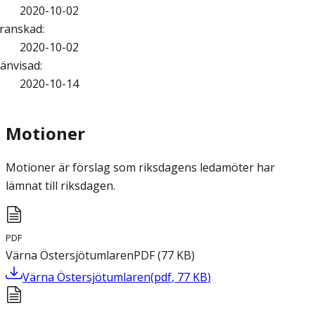
2020-10-02
ranskad
:
2020-10-02
änvisad
:
2020-10-14
Motioner
Motioner är förslag som riksdagens ledamöter har
lämnat till riksdagen.
PDF
Värna Östersjötumlaren
PDF
(
77
KB
)
Värna Östersjötumlaren
(
pdf
,
77
KB
)