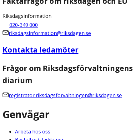
Faktafrågor om riksdagen och EU
Riksdagsinformation
020-349 000
riksdagsinformation@riksdagen.se
Kontakta ledamöter
Frågor om Riksdagsförvaltningens
diarium
registrator.riksdagsforvaltningen@riksdagen.se
Genvägar
Arbeta hos oss
Beställ och ladda ner