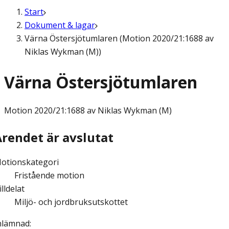
Start
Dokument & lagar
Värna Östersjötumlaren (Motion 2020/21:1688 av
Niklas Wykman (M))
Värna Östersjötumlaren
Motion
2020/21:1688 av Niklas Wykman (M)
Ärendet är avslutat
otionskategori
Fristående motion
illdelat
Miljö- och jordbruksutskottet
nlämnad
: