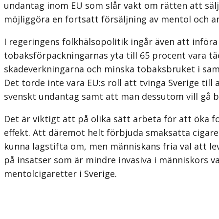
undantag inom EU som slår vakt om rätten att sälja
möjliggöra en fortsatt försäljning av mentol och a
I regeringens folkhälsopolitik ingår även att infö
tobaksförpack­ningarnas yta till 65 procent vara tä
skadeverkningarna och minska tobaks­bruket i samhä
Det torde inte vara EU:s roll att tvinga Sverige till
svenskt undantag samt att man dessutom vill gå be
Det är viktigt att på olika sätt arbeta för att öka
effekt. Att däremot helt förbjuda smaksatta cigare
kunna lagstifta om, men människans fria val att l
på insatser som är mindre invasiva i människors va
mentolcigaretter i Sverige.