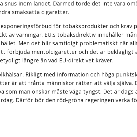
 snus inom landet. Därmed torde det inte vara omöj
ndra smaksatta cigaretter.
ra exponeringsförbud för tobaksprodukter och krav p
ckt av varningar. EU:s tobaksdirektiv innehåller må
llet. Men det blir samtidigt problematiskt när allt 
 att förbjuda mentolcigaretter och det är beklagligt a
tydligt längre än vad EU-direktivet kräver.
 folkhälsan. Rikligt med information och höga punkts
tter är att frånta människor rätten att välja själva
eva som man önskar måste väga tyngst. Det är dags a
rdag. Därför bör den röd-gröna regeringen verka för