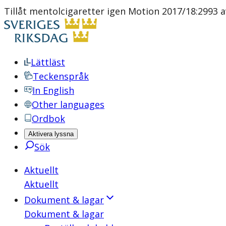
Tillåt mentolcigaretter igen Motion 2017/18:2993 av
Lättläst
Teckenspråk
In English
Other languages
Ordbok
Aktivera lyssna
Sök
Aktuellt
Aktuellt
Dokument & lagar
Dokument & lagar