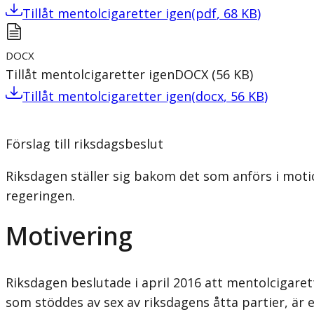
Tillåt mentolcigaretter igen
(
pdf
,
68
KB
)
DOCX
Tillåt mentolcigaretter igen
DOCX
(
56
KB
)
Tillåt mentolcigaretter igen
(
docx
,
56
KB
)
Förslag till riksdagsbeslut
Riksdagen ställer sig bakom det som anförs i motio
regeringen.
Motivering
Riksdagen beslutade i april 2016 att mentolcigarett
som stöddes av sex av riksdagens åtta partier, är e