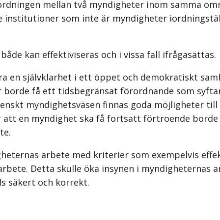
ordningen mellan två myndigheter inom samma områ
 institutioner som inte är myndigheter iordningstäl
de kan effektiviseras och i vissa fall ifrågasättas.
 en självklarhet i ett öppet och demokratiskt samhä
r år borde få ett tidsbegränsat förordnande som syft
venskt myndighetsväsen finnas goda möjligheter till
att en myndighet ska få fortsatt förtroende borde 
te.
ternas arbete med kriterier som exempelvis effekti
rbete. Detta skulle öka insynen i myndigheternas arb
 säkert och korrekt.