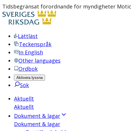
Tidsbegränsat förordnande för myndigheter Motio
Lättläst
Teckenspråk
In English
Other languages
Ordbok
Aktivera lyssna
Sök
Aktuellt
Aktuellt
Dokument & lagar
Dokument & lagar