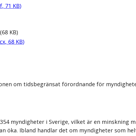
f
,
71
KB
)
(
68
KB
)
cx
,
68
KB
)
ionen om tidsbegränsat förordnande för myndigheter
g 354 myndigheter i Sverige, vilket är en minskning 
n öka. Ibland handlar det om myndigheter som helt l