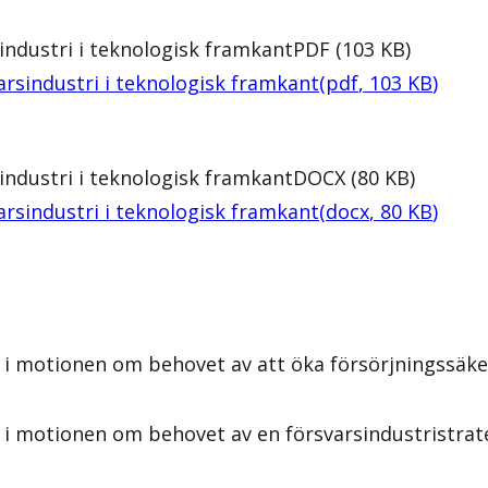
industri i teknologisk framkant
PDF
(
103
KB
)
arsindustri i teknologisk framkant
(
pdf
,
103
KB
)
industri i teknologisk framkant
DOCX
(
80
KB
)
arsindustri i teknologisk framkant
(
docx
,
80
KB
)
i motionen om behovet av att öka försörjningssäkerh
i motionen om behovet av en försvarsindustristrateg