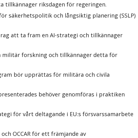
a tillkännager riksdagen för regeringen.
ör säkerhetspolitik och långsiktig planering (SSLP)
g att ta fram en AI-strategi och tillkännager
militär forskning och tillkännager detta för
ram bör upprättas för militära och civila
 presenterades behöver genomföras i praktiken
ategi för vårt deltagande i EU:s försvarssamarbete
U och OCCAR för ett främjande av