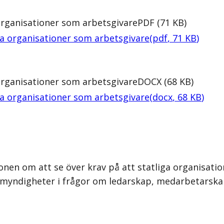
 organisationer som arbetsgivare
PDF
(
71
KB
)
ga organisationer som arbetsgivare
(
pdf
,
71
KB
)
 organisationer som arbetsgivare
DOCX
(
68
KB
)
ga organisationer som arbetsgivare
(
docx
,
68
KB
)
onen om att se över krav på att statliga organisat
h myndigheter i frågor om ledarskap, medarbetarska