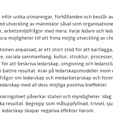
år inför unika utmaningar, förhållanden och består 
d utveckling av människor såväl som organisationer,
er, arbets­miljöfrågor med mera. Varje ledare och led
ra möjligheter till att finna möjlig utveckling av c
tionen anpassad, är ett stort stöd för att kartlägga,
, sociala sammanhang, kultur, struktur, processer, 
för att beskriva ledarskap, omgivning och ledarstil
 bättre resultat. Krav på ledarskapsmodeller inom d
 frågor om ledarskap och medarbetarskap och fören
 ledarskap med all dess möjliga positiva bieffekter.
näringslivet påverkar staten och myndigheter. Idag
ka resultat. Begrepp som måluppfyllnad, trivsel, sju
edarskap skapar negativa effekter härom.