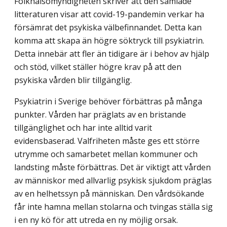
Folkhälsomyndigheten skriver att den samlade
litteraturen visar att covid-19-pandemin verkar ha
försämrat det psykiska välbefinnandet. Detta kan
komma att skapa än högre söktryck till psykiatrin.
Detta innebär att fler än tidigare är i behov av hjälp
och stöd, vilket ställer högre krav på att den
psykiska vården blir tillgänglig.
Psykiatrin i Sverige behöver förbättras på många
punkter. Vården har präglats av en bristande
tillgänglighet och har inte alltid varit
evidensbaserad. Valfriheten måste ges ett större
utrymme och samarbetet mellan kommuner och
landsting måste förbättras. Det är viktigt att vården
av människor med allvarlig psykisk sjukdom präglas
av en helhetssyn på människan. Den vårdsökande
får inte hamna mellan stolarna och tvingas ställa sig
i en ny kö för att utreda en ny möjlig orsak.