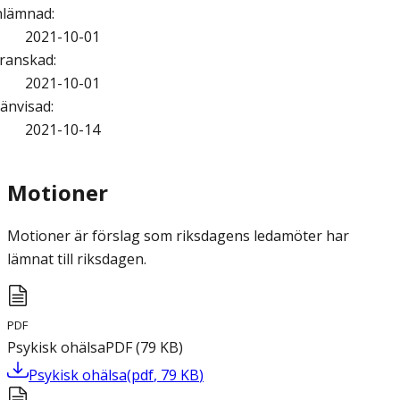
nlämnad
:
2021-10-01
ranskad
:
2021-10-01
änvisad
:
2021-10-14
Motioner
Motioner är förslag som riksdagens ledamöter har
lämnat till riksdagen.
PDF
Psykisk ohälsa
PDF
(
79
KB
)
Psykisk ohälsa
(
pdf
,
79
KB
)