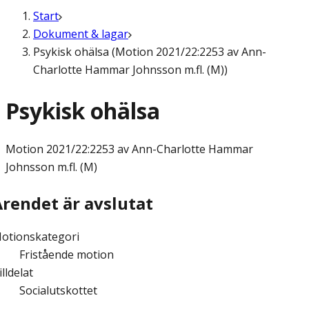
Start
Dokument & lagar
Psykisk ohälsa (Motion 2021/22:2253 av Ann-
Charlotte Hammar Johnsson m.fl. (M))
Psykisk ohälsa
Motion
2021/22:2253 av Ann-Charlotte Hammar
Johnsson m.fl. (M)
Ärendet är avslutat
otionskategori
Fristående motion
illdelat
Socialutskottet