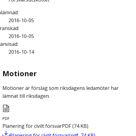
nlämnad
:
2016-10-05
ranskad
:
2016-10-05
änvisad
:
2016-10-14
Motioner
Motioner är förslag som riksdagens ledamöter har
lämnat till riksdagen.
PDF
Planering för civilt försvar
PDF
(
74
KB
)
Planering för civilt försvar
(
pdf
,
74
KB
)