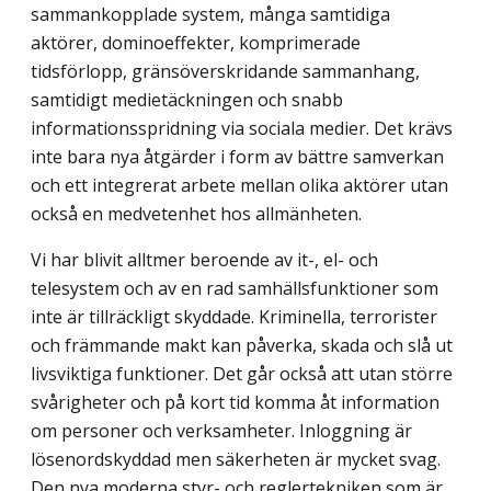
sammankopplade system, många samtidiga
aktörer, dominoeffekter, komprimerade
tidsförlopp, gränsöverskridande sammanhang,
samtidigt medietäckningen och snabb
informationsspridning via sociala medier. Det krävs
inte bara nya åtgärder i form av bättre samverkan
och ett integrerat arbete mellan olika aktörer utan
också en medvetenhet hos allmänheten.
Vi har blivit alltmer beroende av it-, el- och
telesystem och av en rad samhällsfunktioner som
inte är tillräckligt skyddade. Kriminella, terrorister
och främmande makt kan påverka, skada och slå ut
livsviktiga funktioner. Det går också att utan större
svårigheter och på kort tid komma åt information
om personer och verksamheter. Inloggning är
lösenordskyddad men säkerheten är mycket svag.
Den nya moderna styr- och reglertekniken som är