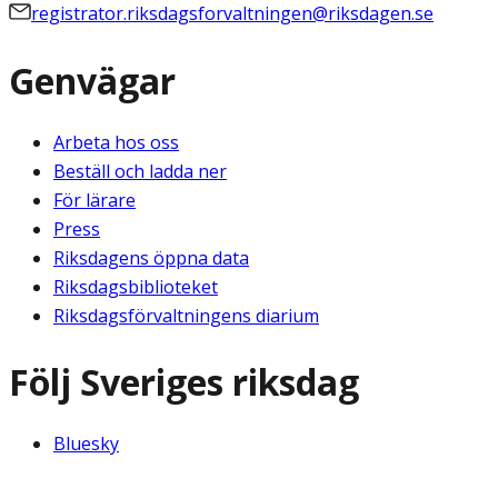
registrator.riksdagsforvaltningen@riksdagen.se
Genvägar
Arbeta hos oss
Beställ och ladda ner
För lärare
Press
Riksdagens öppna data
Riksdagsbiblioteket
Riksdagsförvaltningens diarium
Följ Sveriges riksdag
Bluesky