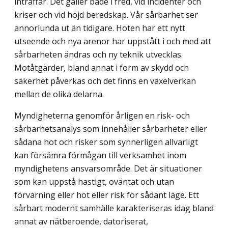
inträffar. Det gäller både i fred, vid incidenter och
kriser och vid höjd beredskap. Vår sårbarhet ser
annorlunda ut än tidigare. Hoten har ett nytt
utseende och nya arenor har uppstått i och med att
sårbarheten ändras och ny teknik utvecklas.
Motåtgärder, bland annat i form av skydd och
säkerhet påverkas och det finns en växelverkan
mellan de olika delarna.
Myndigheterna genomför årligen en risk- och
sårbarhetsanalys som innehåller sårbarheter eller
sådana hot och risker som synnerligen allvarligt
kan försämra förmågan till verksamhet inom
myndighetens ansvarsområde. Det är situationer
som kan uppstå hastigt, oväntat och utan
förvarning eller hot eller risk för sådant läge. Ett
sårbart modernt samhälle karakteriseras idag bland
annat av nätberoende, datoriserat,