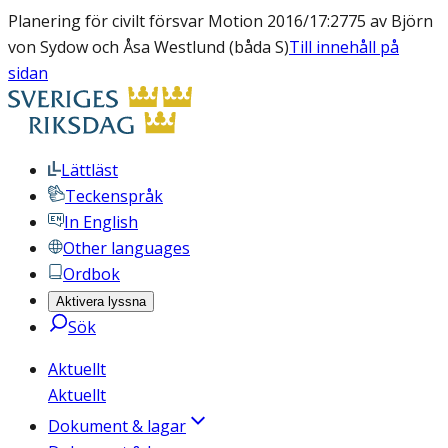
Planering för civilt försvar Motion 2016/17:2775 av Björn
von Sydow och Åsa Westlund (båda S)
Till innehåll på
sidan
Lättläst
Teckenspråk
In English
Other languages
Ordbok
Aktivera lyssna
Sök
Aktuellt
Aktuellt
Dokument & lagar