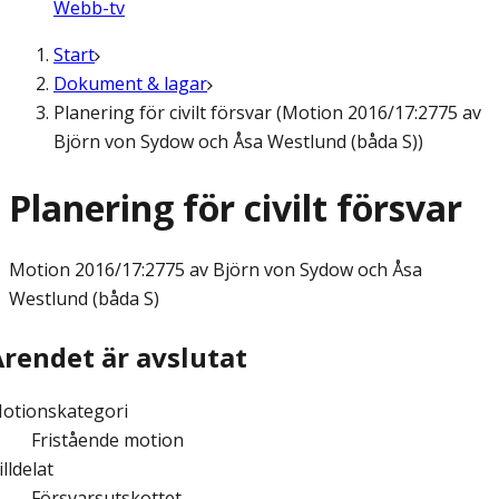
Webb-tv
Start
Dokument & lagar
Planering för civilt försvar (Motion 2016/17:2775 av
Björn von Sydow och Åsa Westlund (båda S))
Planering för civilt försvar
Motion
2016/17:2775 av Björn von Sydow och Åsa
Westlund (båda S)
Ärendet är avslutat
otionskategori
Fristående motion
illdelat
Försvarsutskottet