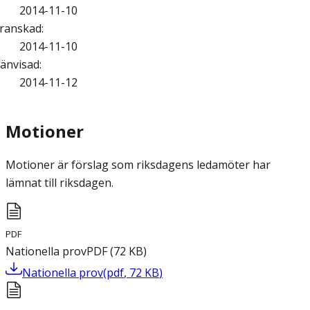
2014-11-10
ranskad
:
2014-11-10
änvisad
:
2014-11-12
Motioner
Motioner är förslag som riksdagens ledamöter har
lämnat till riksdagen.
PDF
Nationella prov
PDF
(
72
KB
)
Nationella prov
(
pdf
,
72
KB
)