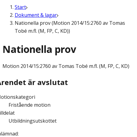
Start
Dokument & lagar
Nationella prov (Motion 2014/15:2760 av Tomas
Tobé m.fl. (M, FP, C, KD))
Nationella prov
Motion
2014/15:2760 av Tomas Tobé m.fl. (M, FP, C, KD)
Ärendet är avslutat
otionskategori
Fristående motion
illdelat
Utbildningsutskottet
nlämnad
: