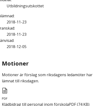
Utbildningsutskottet
nlämnad
:
2018-11-23
ranskad
:
2018-11-23
änvisad
:
2018-12-05
Motioner
Motioner är förslag som riksdagens ledamöter har
lämnat till riksdagen.
PDF
Klädbidrag till personal inom förskola
PDF
(
74
KB
)