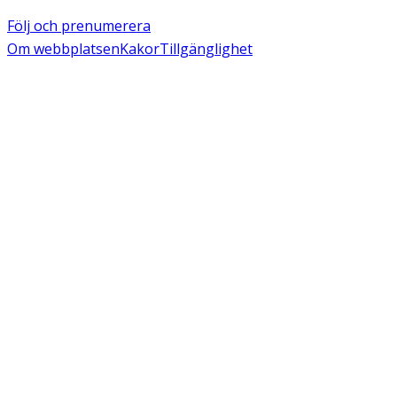
Följ och prenumerera
Om webbplatsen
Kakor
Tillgänglighet