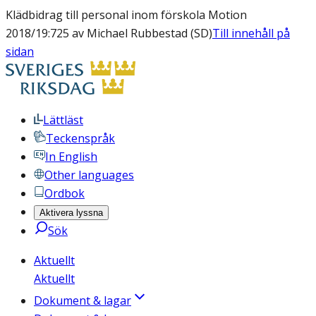
Klädbidrag till personal inom förskola Motion
2018/19:725 av Michael Rubbestad (SD)
Till innehåll på
sidan
Lättläst
Teckenspråk
In English
Other languages
Ordbok
Aktivera lyssna
Sök
Aktuellt
Aktuellt
Dokument & lagar