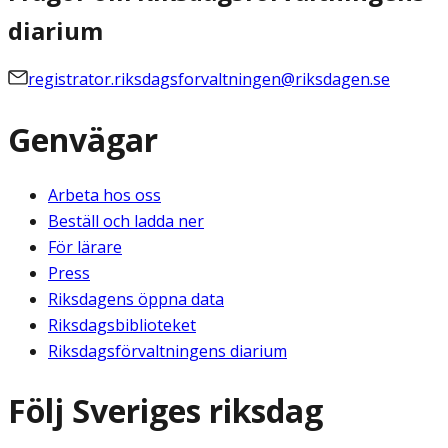
diarium
registrator.riksdagsforvaltningen@riksdagen.se
Genvägar
Arbeta hos oss
Beställ och ladda ner
För lärare
Press
Riksdagens öppna data
Riksdagsbiblioteket
Riksdagsförvaltningens diarium
Följ Sveriges riksdag