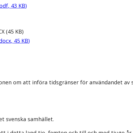
pdf
,
43
KB
)
CX
(
45
KB
)
docx
,
45
KB
)
onen om att införa tidsgränser för användandet av s
det svenska samhället.
t i detta land tio, femton och till och med tjugo år