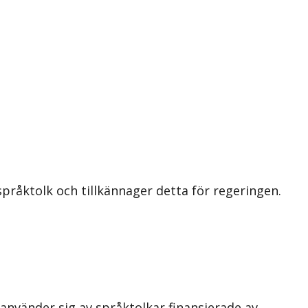
pråktolk och tillkännager detta för regeringen.
 använder sig av språktolkar finansierade av