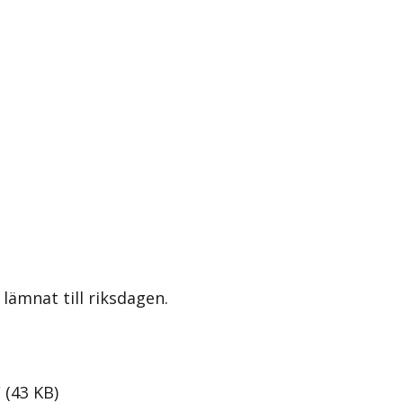
lämnat till riksdagen.
F
(
43
KB
)