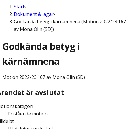
Start
Dokument & lagar
Godkända betyg i kärnämnena (Motion 2022/23:167
av Mona Olin (SD))
Godkända betyg i
kärnämnena
Motion
2022/23:167 av Mona Olin (SD)
Ärendet är avslutat
otionskategori
Fristående motion
illdelat
Utbildningsutskottet