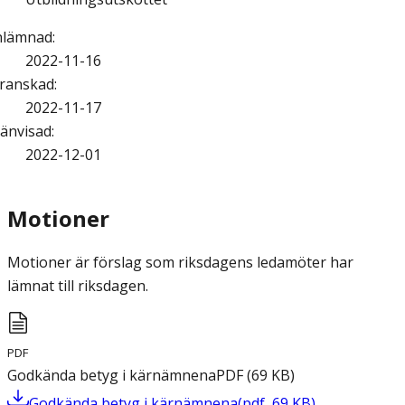
nlämnad
:
2022-11-16
ranskad
:
2022-11-17
änvisad
:
2022-12-01
Motioner
Motioner är förslag som riksdagens ledamöter har
lämnat till riksdagen.
PDF
Godkända betyg i kärnämnena
PDF
(
69
KB
)
Godkända betyg i kärnämnena
(
pdf
,
69
KB
)