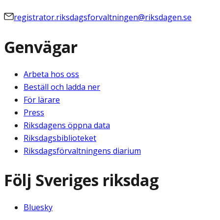
registrator.riksdagsforvaltningen@riksdagen.se
Genvägar
Arbeta hos oss
Beställ och ladda ner
För lärare
Press
Riksdagens öppna data
Riksdagsbiblioteket
Riksdagsförvaltningens diarium
Följ Sveriges riksdag
Bluesky