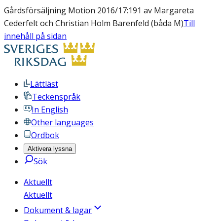
Gårdsförsäljning Motion 2016/17:191 av Margareta
Cederfelt och Christian Holm Barenfeld (båda M)
Till
innehåll på sidan
Lättläst
Teckenspråk
In English
Other languages
Ordbok
Aktivera lyssna
Sök
Aktuellt
Aktuellt
Dokument & lagar