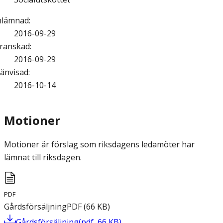
nlämnad
:
2016-09-29
ranskad
:
2016-09-29
änvisad
:
2016-10-14
Motioner
Motioner är förslag som riksdagens ledamöter har
lämnat till riksdagen.
PDF
Gårdsförsäljning
PDF
(
66
KB
)
Gårdsförsäljning
(
pdf
,
66
KB
)