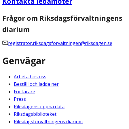
Kontakta ledamöter
Frågor om Riksdagsförvaltningens
diarium
registrator.riksdagsforvaltningen@riksdagen.se
Genvägar
Arbeta hos oss
Beställ och ladda ner
För lärare
Press
Riksdagens öppna data
Riksdagsbiblioteket
Riksdagsförvaltningens diarium