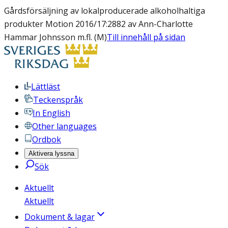
Gårdsförsäljning av lokalproducerade alkoholhaltiga
produkter Motion 2016/17:2882 av Ann-Charlotte
Hammar Johnsson m.fl. (M)
Till innehåll på sidan
Lättläst
Teckenspråk
In English
Other languages
Ordbok
Aktivera lyssna
Sök
Aktuellt
Aktuellt
Dokument & lagar