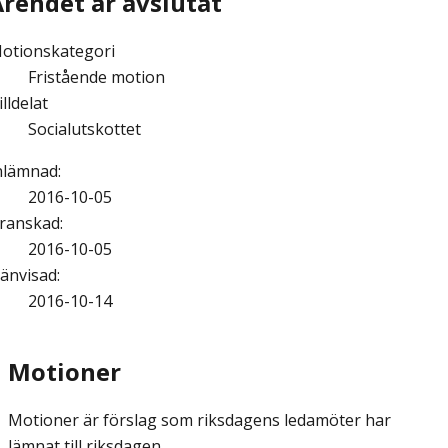
Ärendet är avslutat
otionskategori
Fristående motion
illdelat
Socialutskottet
nlämnad
:
2016-10-05
ranskad
:
2016-10-05
änvisad
:
2016-10-14
Motioner
Motioner är förslag som riksdagens ledamöter har
lämnat till riksdagen.