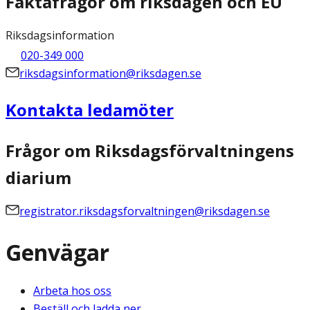
Faktafrågor om riksdagen och EU
Riksdagsinformation
020-349 000
riksdagsinformation@riksdagen.se
Kontakta ledamöter
Frågor om Riksdagsförvaltningens
diarium
registrator.riksdagsforvaltningen@riksdagen.se
Genvägar
Arbeta hos oss
Beställ och ladda ner