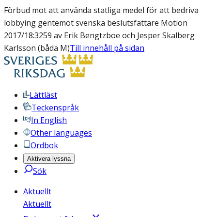
Förbud mot att använda statliga medel för att bedriva
lobbying gentemot svenska beslutsfattare Motion
2017/18:3259 av Erik Bengtzboe och Jesper Skalberg
Karlsson (båda M)
Till innehåll på sidan
Lättläst
Teckenspråk
In English
Other languages
Ordbok
Aktivera lyssna
Sök
Aktuellt
Aktuellt