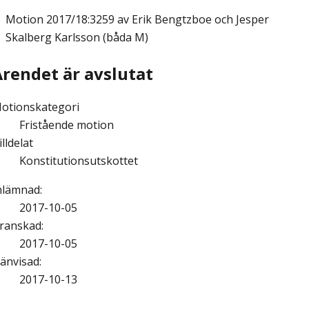
Motion
2017/18:3259 av Erik Bengtzboe och Jesper
Skalberg Karlsson (båda M)
Ärendet är avslutat
otionskategori
Fristående motion
illdelat
Konstitutionsutskottet
nlämnad
:
2017-10-05
ranskad
:
2017-10-05
änvisad
:
2017-10-13