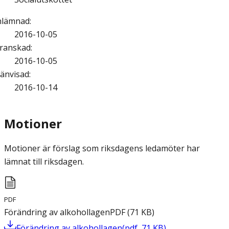
nlämnad
:
2016-10-05
ranskad
:
2016-10-05
änvisad
:
2016-10-14
Motioner
Motioner är förslag som riksdagens ledamöter har
lämnat till riksdagen.
PDF
Förändring av alkohollagen
PDF
(
71
KB
)
Förändring av alkohollagen
(
pdf
,
71
KB
)