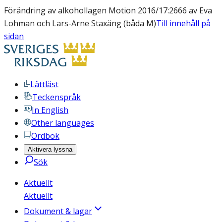
Förändring av alkohollagen Motion 2016/17:2666 av Eva
Lohman och Lars-Arne Staxäng (båda M)
Till innehåll på
sidan
Lättläst
Teckenspråk
In English
Other languages
Ordbok
Aktivera lyssna
Sök
Aktuellt
Aktuellt
Dokument & lagar