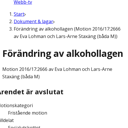
Webb-tv
Start
Dokument & lagar
Förändring av alkohollagen (Motion 2016/17:2666
av Eva Lohman och Lars-Arne Staxäng (båda M))
Förändring av alkohollagen
Motion
2016/17:2666 av Eva Lohman och Lars-Arne
Staxäng (båda M)
Ärendet är avslutat
otionskategori
Fristående motion
illdelat
Socialutskottet