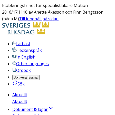
Etableringsfrihet för specialistläkare Motion
2016/17:1118 av Anette Åkesson och Finn Bengtsson
(båda M)
Till innehåll på sidan
Lättläst
Teckenspråk
In English
Other languages
Ordbok
Aktivera lyssna
Sök
Aktuellt
Aktuellt
Dokument & lagar