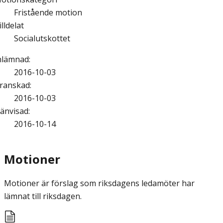
Fristående motion
illdelat
Socialutskottet
nlämnad
:
2016-10-03
ranskad
:
2016-10-03
änvisad
:
2016-10-14
Motioner
Motioner är förslag som riksdagens ledamöter har
lämnat till riksdagen.