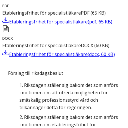
PDF
Etableringsfrihet för specialistläkare
PDF
(
65
KB
)
Etableringsfrihet för specialistläkare
(
pdf
,
65
KB
)
DOCX
Etableringsfrihet för specialistläkare
DOCX
(
60
KB
)
Etableringsfrihet för specialistläkare
(
docx
,
60
KB
)
Förslag till riksdagsbeslut
Riksdagen ställer sig bakom det som anförs
i motionen om att utreda möjligheten för
småskalig professionsstyrd vård och
tillkännager detta för regeringen.
Riksdagen ställer sig bakom det som anförs
i motionen om etableringsfrihet för