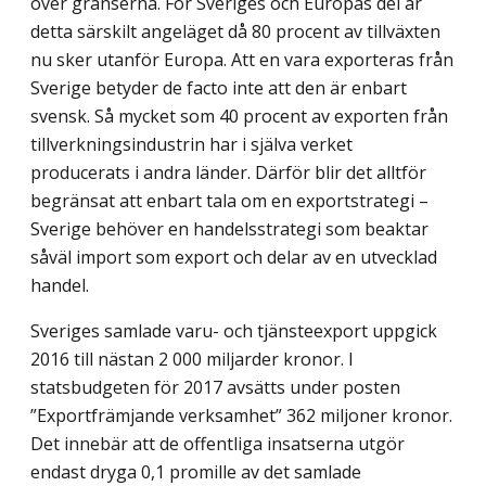
över gränserna. För Sveriges och Europas del är
detta särskilt angeläget då 80 procent av tillväxten
nu sker utanför Europa. Att en vara exporteras från
Sverige betyder de facto inte att den är enbart
svensk. Så mycket som 40 procent av exporten från
tillverkningsindustrin har i själva verket
producerats i andra länder. Därför blir det alltför
begränsat att enbart tala om en exportstrategi –
Sverige behöver en handelsstrategi som beaktar
såväl import som export och delar av en utvecklad
handel.
Sveriges samlade varu- och tjänsteexport uppgick
2016 till nästan 2 000 miljarder kronor. I
statsbudgeten för 2017 avsätts under posten
”Exportfrämjande verksamhet” 362 miljoner kronor.
Det innebär att de offentliga insatserna utgör
endast dryga 0,1 promille av det samlade