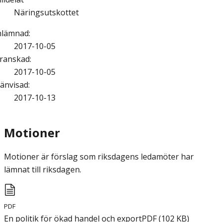
Näringsutskottet
nlämnad
:
2017-10-05
ranskad
:
2017-10-05
änvisad
:
2017-10-13
Motioner
Motioner är förslag som riksdagens ledamöter har
lämnat till riksdagen.
PDF
En politik för ökad handel och export
PDF
(
102
KB
)