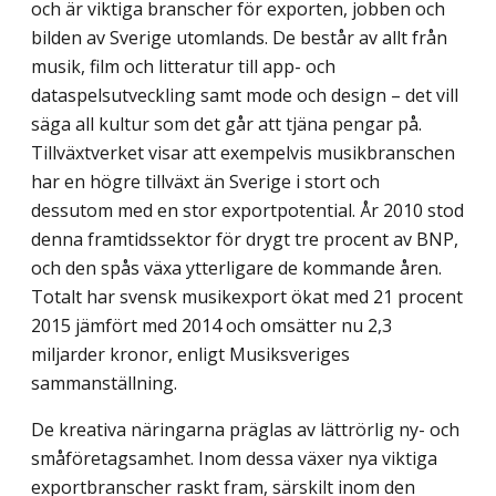
och är viktiga branscher för exporten, jobben och
bilden av Sverige utomlands. De består av allt från
musik, film och litteratur till app- och
dataspelsutveckling samt mode och design – det vill
säga all kultur som det går att tjäna pengar på.
Tillväxtverket visar att exempelvis musikbranschen
har en högre tillväxt än Sverige i stort och
dessutom med en stor exportpotential. År 2010 stod
denna framtidssektor för drygt tre procent av BNP,
och den spås växa ytterligare de kommande åren.
Totalt har svensk musikexport ökat med 21 procent
2015 jämfört med 2014 och omsätter nu 2,3
miljarder kronor, enligt Musiksveriges
sammanställning.
De kreativa näringarna präglas av lättrörlig ny- och
småföretagsamhet. Inom dessa växer nya viktiga
exportbranscher raskt fram, särskilt inom den