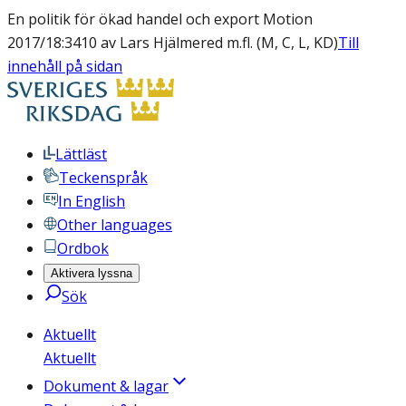
En politik för ökad handel och export Motion
2017/18:3410 av Lars Hjälmered m.fl. (M, C, L, KD)
Till
innehåll på sidan
Lättläst
Teckenspråk
In English
Other languages
Ordbok
Aktivera lyssna
Sök
Aktuellt
Aktuellt
Dokument & lagar