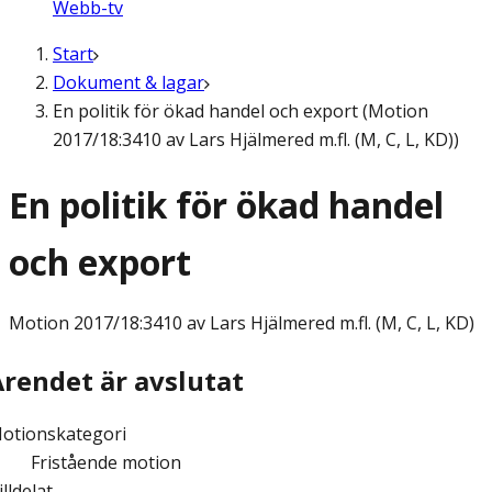
Webb-tv
Start
Dokument & lagar
En politik för ökad handel och export (Motion
2017/18:3410 av Lars Hjälmered m.fl. (M, C, L, KD))
En politik för ökad handel
och export
Motion
2017/18:3410 av Lars Hjälmered m.fl. (M, C, L, KD)
Ärendet är avslutat
otionskategori
Fristående motion
illdelat