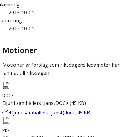
nlämning
:
2013-10-01
umrering
:
2013-10-01
Motioner
Motioner är förslag som riksdagens ledamöter har
lämnat till riksdagen.
DOCX
Djur i samhällets tjänst
DOCX
(
45
KB
)
Djur i samhällets tjänst
(
docx
,
45
KB
)
PDF