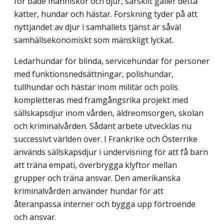
för både människor och djur, särskilt gäller detta
katter, hundar och hästar. Forskning tyder på att
nyttjandet av djur i samhällets tjänst är såväl
samhällsekonomiskt som mänskligt lyckat.
Ledarhundar för blinda, servicehundar för personer
med funktionsnedsättningar, polishundar,
tullhundar och hästar inom militär och polis
kompletteras med framgångsrika projekt med
sällskapsdjur inom vården, äldreomsorgen, skolan
och kriminalvården. Sådant arbete utvecklas nu
successivt världen över. I Frankrike och Österrike
används sällskapsdjur i undervisning för att få barn
att träna empati, överbrygga klyftor mellan
grupper och träna ansvar. Den amerikanska
kriminalvården använder hundar för att
återanpassa interner och bygga upp förtroende
och ansvar.