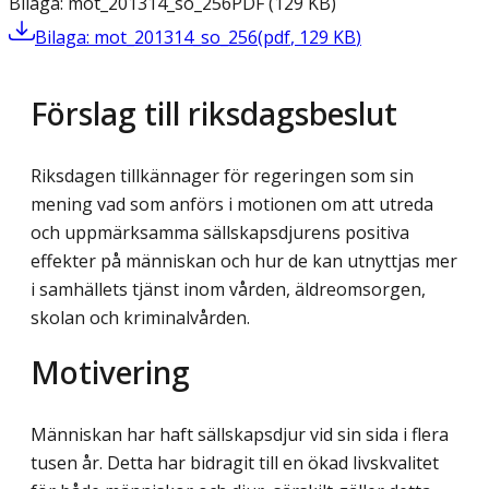
Bilaga: mot_201314_so_256
PDF
(
129
KB
)
Bilaga: mot_201314_so_256
(
pdf
,
129
KB
)
Förslag till riksdagsbeslut
Riksdagen tillkännager för regeringen som sin
mening vad som anförs i motionen om att utreda
och uppmärksamma sällskapsdjurens positiva
effekter på människan och hur de kan utnyttjas mer
i samhällets tjänst inom vården, äldreomsorgen,
skolan och kriminalvården.
Motivering
Människan har haft sällskapsdjur vid sin sida i flera
tusen år. Detta har bidragit till en ökad livskvalitet