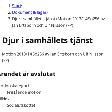
Start
Dokument & lagar
Djur i samhällets tjänst (Motion 2013/14:So256 av
Jan Ertsborn och Ulf Nilsson (FP))
Djur i samhällets tjänst
Motion
2013/14:So256 av Jan Ertsborn och Ulf Nilsson
(FP)
Ärendet är avslutat
otionskategori
Fristående motion
illdelat
Socialutskottet