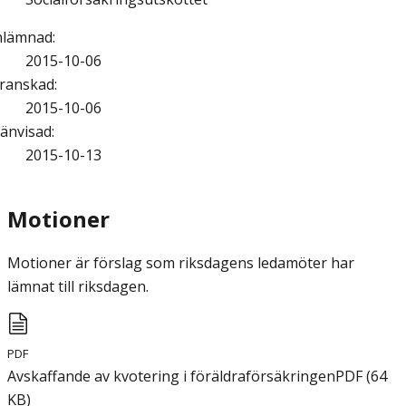
nlämnad
:
2015-10-06
ranskad
:
2015-10-06
änvisad
:
2015-10-13
Motioner
Motioner är förslag som riksdagens ledamöter har
lämnat till riksdagen.
PDF
Avskaffande av kvotering i föräldraförsäkringen
PDF
(
64
KB
)