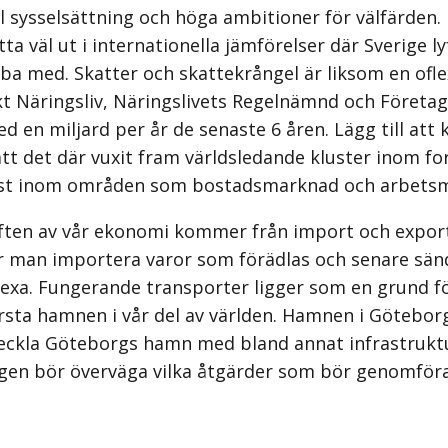
ull sysselsättning och höga ambitioner för välfärde
a väl ut i internationella jämförelser där Sverige l
obba med. Skatter och skattekrångel är liksom en of
kt Näringsliv, Näringslivets Regelnämnd och Företag
d en miljard per år de senaste 6 åren. Lägg till att
tt det där vuxit fram världsledande kluster inom fo
inst inom områden som bostadsmarknad och arbetsma
ften av vår ekonomi kommer från import och export. T
 man importera varor som förädlas och senare sänds 
exa. Fungerande transporter ligger som en grund fö
ta hamnen i vår del av världen. Hamnen i Göteborg er
eckla Göteborgs hamn med bland annat infrastruktur
ingen bör överväga vilka åtgärder som bör genomför