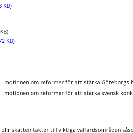
8
KB
)
KB
)
72
KB
)
 i motionen om reformer för att stärka Göteborgs h
 i motionen om reformer för att stärka svensk konku
blir skatteintäkter till viktiga välfärdsområden s