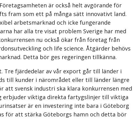
n. Företagsamheten är också helt avgörande för
yfts fram som ett på många sätt innovativt land.
lexibel arbetsmarknad och icke fungerande
arna har alla tre visat problem Sverige har med
 konkurrensen nu också ökar från företag från
rdonsutveckling och life science. Åtgärder behövs
rknad. Detta bör ges regeringen tillkänna.
re fjärdedelar av vår export går till länder i
till kunder i närområdet eller till länder längre
r att svensk industri ska klara konkurrensen med
bjuder viktiga direkta fartygslinjer till viktiga
insatser är en investering inte bara i Göteborg
as för att stärka Göteborgs hamn och detta bör