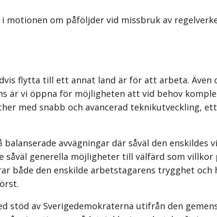
i motionen om påföljder vid missbruk av regelverke
dvis flytta till ett annat land är för att arbeta. Ä
ans är vi öppna för möjligheten att vid behov kom
anscher med snabb och avancerad teknikutveckling, e
 balanserade avvägningar där såväl den enskildes vi
 såväl generella möjligheter till välfärd som villkor
rar både den enskilde arbetstagarens trygghet och 
örst.
g med stöd av Sverigedemokraterna utifrån den gem