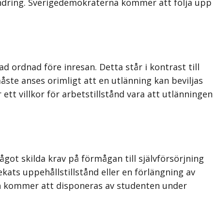
andring. Sverigedemokraterna kommer att följa upp
 ordnad före inresan. Detta står i kontrast till
ste anses orimligt att en utlänning kan beviljas
 ett villkor för arbetstillstånd vara att utlänningen
ågot skilda krav på förmågan till självförsörjning
kats uppe­hållstillstånd eller en förlängning av
en kommer att disponeras av studenten under