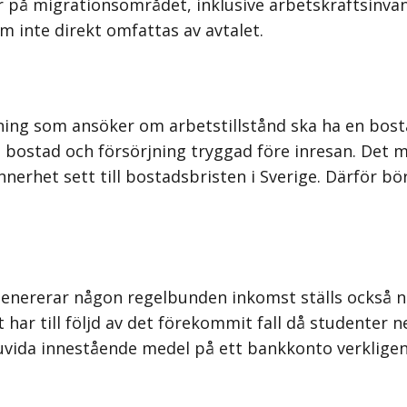
er på migrationsområdet, inklusive arbetskraftsinv
m inte direkt omfattas av avtalet.
ning som ansöker om arbetstillstånd ska ha en bostad
bostad och försörjning tryggad före inresan. Det må
nnerhet sett till bostadsbristen i Sverige. Därför bör
te genererar någon regelbunden inkomst ställs också n
har till följd av det förekommit fall då studenter ne
u­vida innestående medel på ett bankkonto verklig