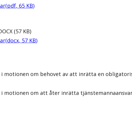
ar
(
pdf
,
65
KB
)
DOCX
(
57
KB
)
ar
(
docx
,
57
KB
)
 i motionen om behovet av att inrätta en obligator
 i motionen om att åter inrätta tjänstemannaansva