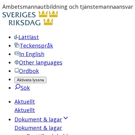
Ämbetsmannautbildning och tjänstemannaansvar M
Lättläst
Teckenspråk
In English
Other languages
Ordbok
Aktivera lyssna
Sök
Aktuellt
Aktuellt
Dokument & lagar
Dokument & lagar