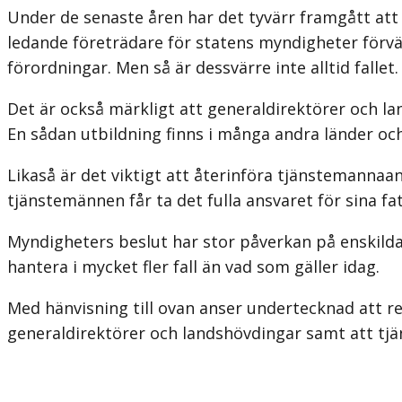
Under de senaste åren har det tyvärr framgått att
ledande företrädare för statens myndigheter förvänt
förordningar. Men så är dessvärre inte alltid fallet.
Det är också märkligt att generaldirektörer och la
En sådan utbildning finns i många andra länder och
Likaså är det viktigt att återinföra tjänstemannaa
tjänstemännen får ta det fulla ansvaret för sina 
Myndigheters beslut har stor påverkan på enskildas
hantera i mycket fler fall än vad som gäller idag.
Med hänvisning till ovan anser undertecknad att r
generaldirektörer och landshövdingar samt att tjä