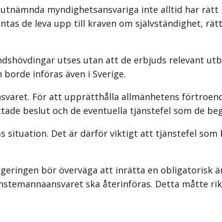
 utnämnda myndighetsansvariga inte alltid har rätt
as de leva upp till kraven om självständighet, rättr
ndshövdingar utses utan att de erbjuds relevant utb
 borde införas även i Sverige.
nsvaret. För att upprätthålla allmänhetens förtroe
fattade beslut och de eventuella tjänstefel som de
 situation. Det är därför viktigt att tjänstefel som
egeringen bör överväga att inrätta en obligatoris
nstemannaansvaret ska återinföras. Detta måtte rik