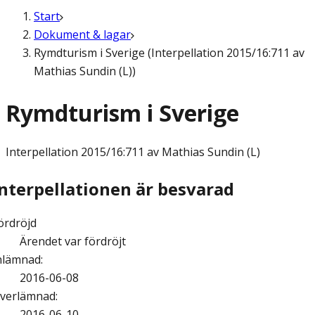
Start
Dokument & lagar
Rymdturism i Sverige (Interpellation 2015/16:711 av
Mathias Sundin (L))
Rymdturism i Sverige
Interpellation
2015/16:711 av Mathias Sundin (L)
Interpellationen är besvarad
ördröjd
Ärendet var fördröjt
nlämnad
:
2016-06-08
verlämnad
:
2016-06-10