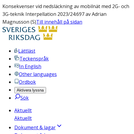
Konsekvenser vid nedsläckning av mobilnät med 2G- och
3G-teknik Interpellation 2023/24:697 av Adrian
Magnusson (S)
Till innehåll på sidan
Lättläst
Teckenspråk
In English
Other languages
Ordbok
Aktivera lyssna
Sök
Aktuellt
Aktuellt
Dokument & lagar