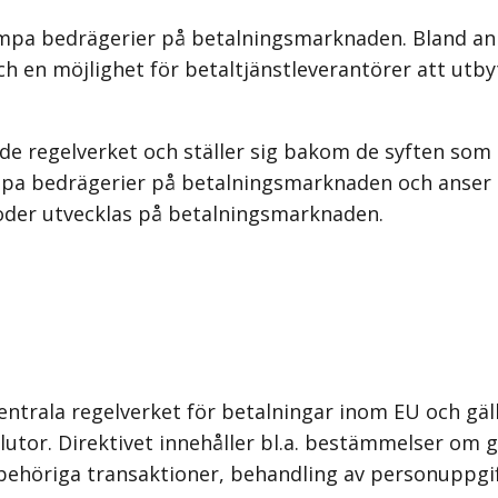
ekämpa bedrägerier på betalningsmarknaden. Bland ann
ch en möjlighet för betaltjänstleverantörer att utb
nde regelverket och ställer sig bakom de syften som
pa bedrägerier på betalningsmarknaden och anser at
toder utvecklas på betalningsmarknaden.
centrala regelverket för betalningar inom EU och gä
lutor. Direktivet innehåller bl.a. bestämmelser om
obehöriga transaktioner, behandling av personuppgift