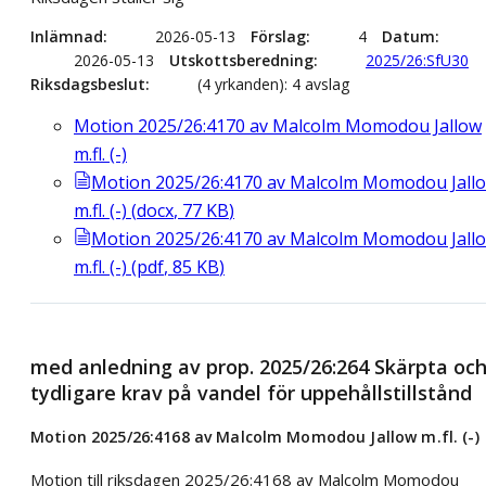
Inlämnad
2026-05-13
Förslag
4
Datum
2026-05-13
Utskottsberedning
2025/26:SfU30
Riksdagsbeslut
(4 yrkanden): 4 avslag
Motion 2025/26:4170 av Malcolm Momodou Jallow
m.fl. (-)
Motion 2025/26:4170 av Malcolm Momodou Jall
m.fl. (-)
(
docx
,
77
KB
)
Motion 2025/26:4170 av Malcolm Momodou Jall
m.fl. (-)
(
pdf
,
85
KB
)
med anledning av prop. 2025/26:264 Skärpta oc
tydligare krav på vandel för uppehållstillstånd
Motion 2025/26:4168 av Malcolm Momodou Jallow m.fl. (-)
Motion till riksdagen 2025/26:4168 av Malcolm Momodou