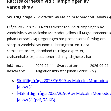
Rättssäkerheten vid tillämpningen av
vandelskrav
Skriftlig fråga 2025/26:909 av Malcolm Momodou Jallow (-)
Fråga 2025/26:909 Rättssäkerheten vid tillämpningen av
vandelskrav av Malcolm Momodou Jallow till Migrationsminist
Johan Forssell (M) Regeringen har presenterat förslag om
skärpta vandelskrav inom utlänningsrätten. Flera
remissinstanser, däribland rättsliga experter,
civilsamhällesorganisationer och myndigheter, har
Inlämnad
2026-06-11
Svarsdatum
2026-06-26
Besvarare
Migrationsminister Johan Forssell (M)
Skriftlig fråga 2025/26:909 av Malcolm Momodou
Jallow (-)
Skriftlig fråga 2025/26:909 av Malcolm Momodo
Jallow (-)
(
pdf
,
78
KB
)