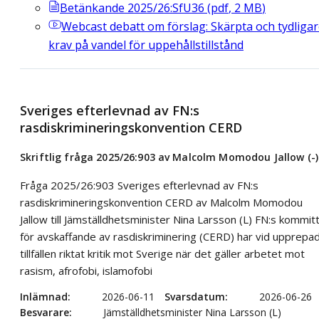
Betänkande 2025/26:SfU36
(
pdf
,
2
MB
)
Webcast
debatt om förslag: Skärpta och tydliga
krav på vandel för uppehållstillstånd
Sveriges efterlevnad av FN:s
rasdiskrimineringskonvention CERD
Skriftlig fråga 2025/26:903 av Malcolm Momodou Jallow (-)
Fråga 2025/26:903 Sveriges efterlevnad av FN:s
rasdiskrimineringskonvention CERD av Malcolm Momodou
Jallow till Jämställdhetsminister Nina Larsson (L) FN:s kommit
för avskaffande av rasdiskriminering (CERD) har vid upprepa
tillfällen riktat kritik mot Sverige när det gäller arbetet mot
rasism, afrofobi, islamofobi
Inlämnad
2026-06-11
Svarsdatum
2026-06-26
Besvarare
Jämställdhetsminister Nina Larsson (L)