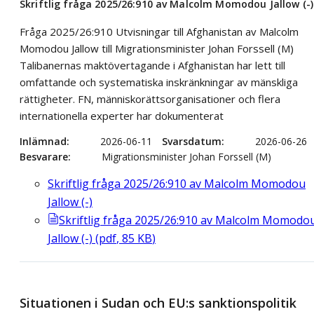
Skriftlig fråga 2025/26:910 av Malcolm Momodou Jallow (-)
Fråga 2025/26:910 Utvisningar till Afghanistan av Malcolm
Momodou Jallow till Migrationsminister Johan Forssell (M)
Talibanernas maktövertagande i Afghanistan har lett till
omfattande och systematiska inskränkningar av mänskliga
rättigheter. FN, människorättsorganisationer och flera
internationella experter har dokumenterat
Inlämnad
2026-06-11
Svarsdatum
2026-06-26
Besvarare
Migrationsminister Johan Forssell (M)
Skriftlig fråga 2025/26:910 av Malcolm Momodou
Jallow (-)
Skriftlig fråga 2025/26:910 av Malcolm Momodo
Jallow (-)
(
pdf
,
85
KB
)
Situationen i Sudan och EU:s sanktionspolitik