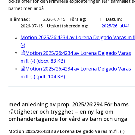
också offer för den kriminella exploateringen När samhället s
barnet men ändå
Inlämnad
2026-07-15
Förslag
1
Datum
2026-07-15
Utskottsberedning
2025/26:JuU41
Motion 2025/26:4234 av Lorena Delgado Varas m.fl
(-)
Motion 2025/26:4234 av Lorena Delgado Varas
m.fl. (-)
(
docx
,
83
KB
)
Motion 2025/26:4234 av Lorena Delgado Varas
m.fl. (-)
(
pdf
,
104
KB
)
med anledning av prop. 2025/26:294 För barns
rättigheter och trygghet – en ny lag om
omhändertagande för vård av barn och unga
Motion 2025/26:4233 av Lorena Delgado Varas m.fl. (-)