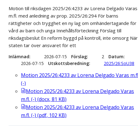
Motion till riksdagen 2025/26:4233 av Lorena Delgado Varas
m.fl. med anledning av prop. 2025/26:294 För barns
rättigheter och trygghet en ny lag om omhändertagande för
vård av barn och unga Innehållsförteckning Förslag till
riksdagsbeslut En reform byggd på kontroll, inte omsorg När
staten tar över ansvaret för ett
Inlämnad
2026-07-15
Förslag
2
Datum
2026-07-15
Utskottsberedning
2025/26:SoU38
Motion 2025/26:4233 av Lorena Delgado Varas m.fl
(-)
Motion 2025/26:4233 av Lorena Delgado Varas
m.fl. (-)
(
docx
,
81
KB
)
Motion 2025/26:4233 av Lorena Delgado Varas
m.fl. (-)
(
pdf
,
102
KB
)