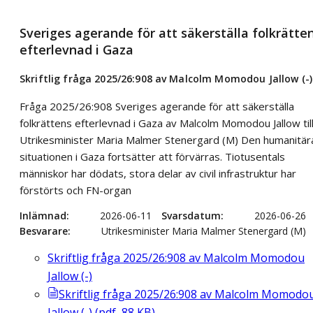
Sveriges agerande för att säkerställa folkrätte
efterlevnad i Gaza
Skriftlig fråga 2025/26:908 av Malcolm Momodou Jallow (-)
Fråga 2025/26:908 Sveriges agerande för att säkerställa
folkrättens efterlevnad i Gaza av Malcolm Momodou Jallow til
Utrikesminister Maria Malmer Stenergard (M) Den humanitär
situationen i Gaza fortsätter att förvärras. Tiotusentals
människor har dödats, stora delar av civil infrastruktur har
förstörts och FN-organ
Inlämnad
2026-06-11
Svarsdatum
2026-06-26
Besvarare
Utrikesminister Maria Malmer Stenergard (M)
Skriftlig fråga 2025/26:908 av Malcolm Momodou
Jallow (-)
Skriftlig fråga 2025/26:908 av Malcolm Momodo
Jallow (-)
(
pdf
,
88
KB
)