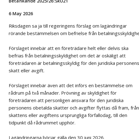
Betänkande 2025/26:SkU21
6 May 2026
Riksdagen sa ja till regeringens förslag om lagändringar
rörande bestämmelsen om befrielse från betalningsskyldighe
Förslaget innebär att en företrädare helt eller delvis ska
befrias från betalningsskyldighet om det är oskäligt att
företrädaren är betalningsskyldig för den juridiska personen
skatt eller avgift.
Förslaget innebär även att det införs en bestämmelse om
rådrum på två månader. Prövning av skyldighet för
företrädaren att personligen ansvara för den juridiska
personens obetalda skatter och avgifter flyttas då fram, från
skattens eller avgiftens ursprungliga förfallodag, till den
tidpunkt då rådrummet upphör.
Lagändringarna börjar gälla den 30 juni 2026.