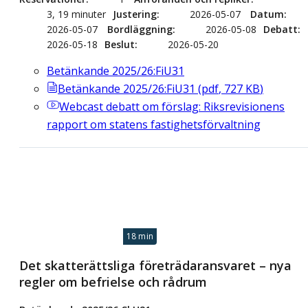
3, 19 minuter
Justering
2026-05-07
Datum
2026-05-07
Bordläggning
2026-05-08
Debatt
2026-05-18
Beslut
2026-05-20
Betänkande 2025/26:FiU31
Betänkande 2025/26:FiU31
(
pdf
,
727
KB
)
Webcast
debatt om förslag: Riksrevisionens
rapport om statens fastighetsförvaltning
18 min
Det skatterättsliga företrädaransvaret – nya
regler om befrielse och rådrum