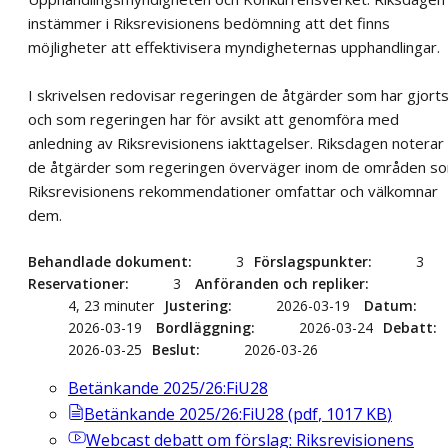
instämmer i Riksrevisionens bedömning att det finns
möjligheter att effektivisera myndigheternas upphandlingar.
I skrivelsen redovisar regeringen de åtgärder som har gjort
och som regeringen har för avsikt att genomföra med
anledning av Riksrevisionens iakttagelser. Riksdagen noterar
de åtgärder som regeringen överväger inom de områden s
Riksrevisionens rekommendationer omfattar och välkomnar
dem.
Behandlade dokument
3
Förslagspunkter
3
Reservationer
3
Anföranden och repliker
4, 23 minuter
Justering
2026-03-19
Datum
2026-03-19
Bordläggning
2026-03-24
Debatt
2026-03-25
Beslut
2026-03-26
Betänkande 2025/26:FiU28
Betänkande 2025/26:FiU28
(
pdf
,
1017
KB
)
Webcast
debatt om förslag: Riksrevisionens