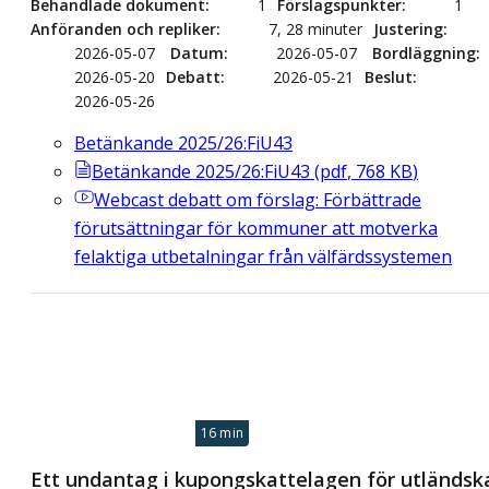
Behandlade dokument
1
Förslagspunkter
1
Anföranden och repliker
7, 28 minuter
Justering
2026-05-07
Datum
2026-05-07
Bordläggning
2026-05-20
Debatt
2026-05-21
Beslut
2026-05-26
Betänkande 2025/26:FiU43
Betänkande 2025/26:FiU43
(
pdf
,
768
KB
)
Webcast
debatt om förslag: Förbättrade
förutsättningar för kommuner att motverka
felaktiga utbetalningar från välfärdssystemen
16 min
Ett undantag i kupongskattelagen för utländsk