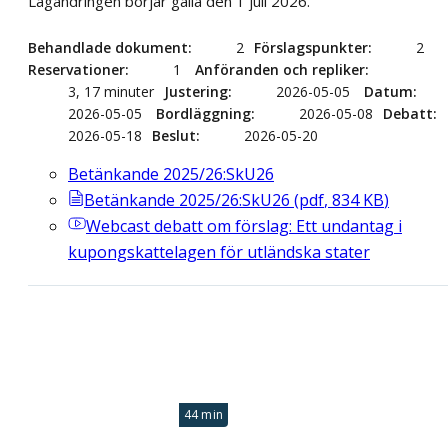
Lagändringen börjar gälla den 1 juli 2026.
Behandlade dokument
2
Förslagspunkter
2
Reservationer
1
Anföranden och repliker
3, 17 minuter
Justering
2026-05-05
Datum
2026-05-05
Bordläggning
2026-05-08
Debatt
2026-05-18
Beslut
2026-05-20
Betänkande 2025/26:SkU26
Betänkande 2025/26:SkU26
(
pdf
,
834
KB
)
Webcast
debatt om förslag: Ett undantag i
kupongskattelagen för utländska stater
44 min