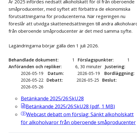
År 2025 infördes nedsatt alkoholskatt för öl från oberoende
småproducenter, med syftet att förbättra de ekonomiska
förutsättningarna för producenterna. När regeringen nu
föreslår att utvidga skattenedsättningen till andra alkoholvar
från oberoende småproducenter är det med samma syfte.
Lagändringarna börjar gälla den 1 juli 2026.
Behandlade dokument
1
Förslagspunkter
1
Anföranden och repliker
6, 30 minuter
Justering
2026-05-19
Datum
2026-05-19
Bordläggning
2026-05-22
Debatt
2026-05-25
Beslut
2026-05-26
Betänkande 2025/26:SkU28
Betänkande 2025/26:SkU28
(
pdf
,
1
MB
)
Webcast
debatt om förslag: Sänkt alkoholskatt
för alkoholvaror från oberoende småproducenter