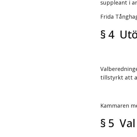
suppleant i 
Frida Tånghag
§ 4 Ut
Valberedninge
tillstyrkt att
Kammaren me
§ 5 Val