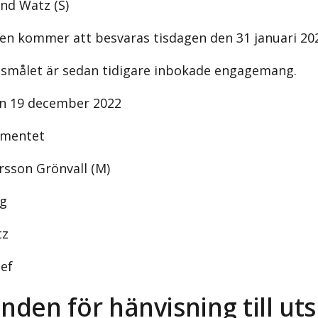
und Watz (S)
nen kommer att besvaras tisdagen den 31 januari 20
röjsmålet är sedan tidigare inbokade engagemang.
n 19 december 2022
ementet
rsson Grönvall (M)
ag
tz
ef
nden för hänvisning till ut