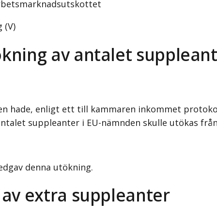
arbetsmarknadsutskottet
 (V)
ökning av antalet supplean
n hade, enligt ett till kammaren inkommet protokol
 antalet suppleanter i EU-nämnden skulle utökas från 
dgav denna utökning.
 av extra suppleanter