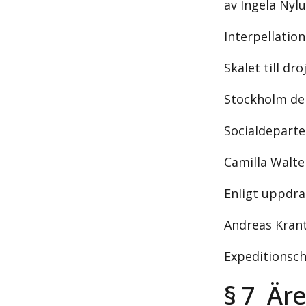
av Ingela Nyl
Interpellatio
Skälet till d
Stockholm de
Socialdepart
Camilla Walte
Enligt uppdr
Andreas Kran
Expeditionsch
§ 7 Äre