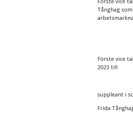
Förste vice t
Tånghag som s
arbetsmarkna
Förste vice t
2023 till
suppleant i s
Frida Tånghag