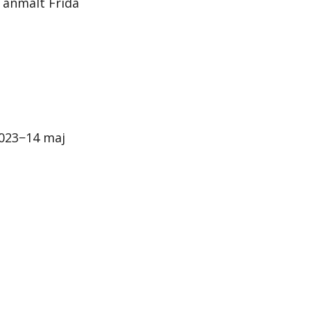
 anmält Frida
2023−14 maj