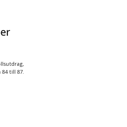
ter
ls­utdrag,
84 till 87.