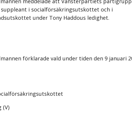
almannen meddelade att Vänsterpartiets partigrupp
uppleant i socialförsäkringsutskottet och i
dsutskottet under Tony Haddous ledighet
.
almannen förklarade vald under tiden den 9 januari 
ocialförsäkringsutskottet
 (V)