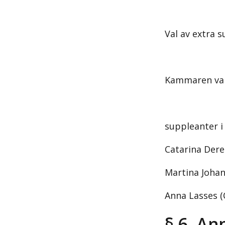
Val av extra
Kammaren vald
suppleanter 
Catarina Dere
Martina Johan
Anna Lasses (
§ 6 An