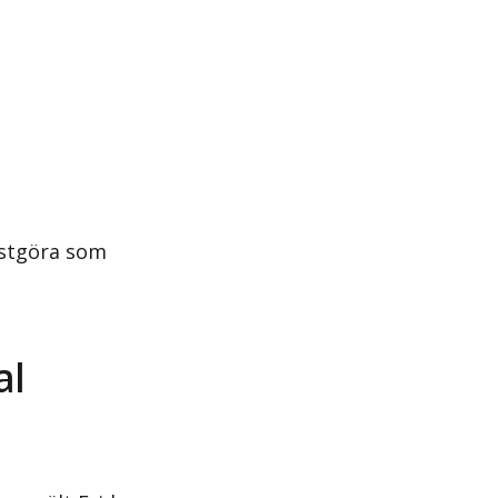
nstgöra som
al