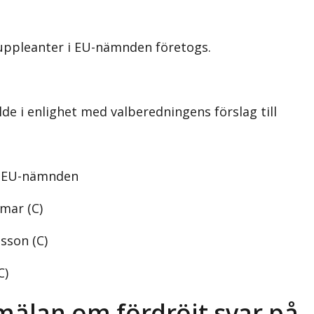
 suppleanter i EU-nämnden
företogs.
e i enlighet med valberedningens förslag till
i EU-nämnden
mar (C)
sson (C)
C)
mälan om fördröjt svar på