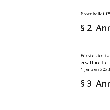
Protokollet f
§ 2 An
Förste vice t
ersättare för 
1 januari 202
§ 3 An