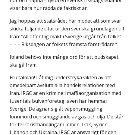
hör och häpna – tysta en svensk riksdagsledamot
visar bara hur rädda de faktiskt är.
Jag hoppas att statsrådet har modet att som svar
skicka följande citat ur den svenska grundlagen till
Iran: ”All offentlig makt i Sverige utgår från folket.
– – – Riksdagen är folkets främsta företrädare.”
Ibland behövs inte många ord för att budskapet
ska gå fram.
Fru talman! Låt mig understryka vikten av att
omedelbart avsluta alla handelsrelationer med
Iran. IRGC är en kriminell maffiaorganisation med
tusentals bulvanföretag, även här hemma i
Sverige. De ägnar sig åt vapensmuggling,
lönnmord och smugglande av gas och olja. De står
för terroristhandlingar i Jemen, Irak, Syrien,
Libanon och Ukraina. IRGC är ansvarigt för den