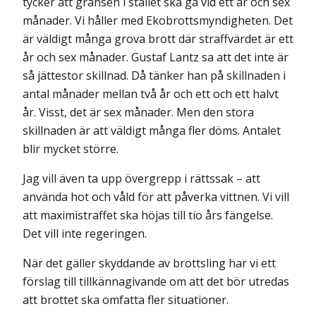
tycker att gränsen i stället ska gå vid ett år och sex
månader. Vi håller med Ekobrottsmyndigheten. Det
är väldigt många grova brott där straffvärdet är ett
år och sex månader. Gustaf Lantz sa att det inte är
så jättestor skillnad. Då tänker han på skillnaden i
antal månader mellan två år och ett och ett halvt
år. Visst, det är sex månader. Men den stora
skillnaden är att väldigt många fler döms. Antalet
blir mycket större.
Jag vill även ta upp övergrepp i rättssak – att
använda hot och våld för att påverka vittnen. Vi vill
att maximistraffet ska höjas till tio års fängelse.
Det vill inte regeringen.
När det gäller skyddande av brottsling har vi ett
förslag till tillkännagivande om att det bör utredas
att brottet ska omfatta fler situationer.