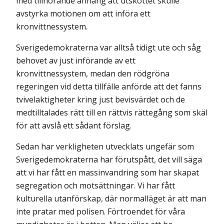
med tillhörande anhang att utskottet skulle
avstyrka motionen om att införa ett
kronvittnessystem.
Sverigedemokraterna var alltså tidigt ute och såg
behovet av just införande av ett
kronvittnessystem, medan den rödgröna
regeringen vid detta tillfälle anförde att det fanns
tvivelaktigheter kring just bevisvärdet och de
medtilltalades rätt till en rättvis rättegång som skäl
för att avslå ett sådant förslag.
Sedan har verkligheten utvecklats ungefär som
Sverigedemokraterna har förutspått, det vill säga
att vi har fått en massinvandring som har skapat
segregation och motsättningar. Vi har fått
kulturella utanförskap, där normalläget är att man
inte pratar med polisen. Förtroendet för våra