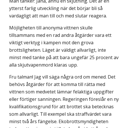
Man tänker: Jaha, ännu en skjutning. Det är en
ytterst farlig utveckling när det börjar bli så
vardagligt att man till och med slutar reagera.
Möjligheten till anonyma vittnen skulle
tillsammans med en rad andra åtgärder vara ett
viktigt verktyg i kampen mot den grova
brottsligheten. Läget är väldigt allvarligt, inte
minst med tanke på att bara ungefär 25 procent av
alla skjutvapenmord klaras upp.
Fru talman! Jag vill säga några ord om mened. Det
behövs åtgärder för att komma till rätta med
vittnen som medvetet lämnar felaktiga uppgifter
eller förtiger sanningen. Regeringen föreslår en ny
kvalifikationsgrund för att brottet ska betecknas
som allvarligt. Till exempel ska straffvärdet vara
minst två års fängelse. Ekobrottsmyndigheten