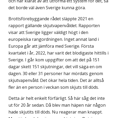
och har klarat av att utforma ett system för det, så
det borde väl även Sverige kunna göra.
Brottsförebyggande rådet släppte 2021 en
rapport gällande skjutvapenvåldet. Rapporten
visar att Sverige ligger väldigt högt i den
europeiska rangordningen. Inget annat land i
Europa går att jämföra med Sverige. Första
kvartalet i år, 2022, har varit det blodigaste hittills i
Sverige. I går kom uppgifter om att det på 151
dagar skett 151 skjutningar, det vill säga en om
dagen. 30 eller 31 personer har mördats genom
skjutvapenvåld. Det ökar hela tiden. Det är alltså
fler än en person i veckan som skjuts till döds.
Detta är helt enkelt förfärligt. Så här såg det inte
ut för 20 år sedan. Då blev man häpen när någon
hade skjutits till döds. Nu reagerar man knappt.