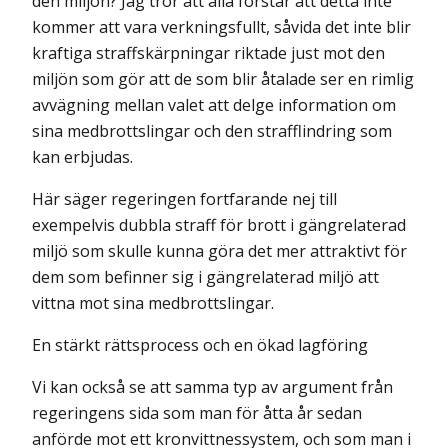
den miljön? Jag tror att alla förstår att detta inte
kommer att vara verkningsfullt, såvida det inte blir
kraftiga straffskärpningar riktade just mot den
miljön som gör att de som blir åtalade ser en rimlig
avvägning mellan valet att delge information om
sina medbrottslingar och den strafflindring som
kan erbjudas.
Här säger regeringen fortfarande nej till
exempelvis dubbla straff för brott i gängrelaterad
miljö som skulle kunna göra det mer attraktivt för
dem som befinner sig i gängrelaterad miljö att
vittna mot sina medbrottslingar.
En stärkt rättsprocess och en ökad lagföring
Vi kan också se att samma typ av argument från
regeringens sida som man för åtta år sedan
anförde mot ett kronvittnessystem, och som man i