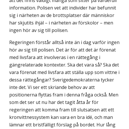
att det finns väldigt många som sitter på värdefull
information. Polisen vet att individer har befunnit
sig i närheten av de brottsplatser där människor
har skjutits ihjäl – i närheten av förskolor – men
ingen hör av sig till polisen.
Regeringen förstår alltså inte än i dag varför ingen
hör av sig till polisen. Det är för att det är förenat
med livsfara att involveras i en rättegång i
gängrelaterade kontexter. Ska det vara så? Ska det
vara förenat med livsfara att ställa upp som vittne i
dessa rättegångar? Sverigedemokraterna tycker
inte det. Vi ser ett skriande behov av att
positionerna flyttas fram i denna fråga också. Men
som det ser ut nu har det tagit åtta år för
regeringen att komma fram till slutsatsen att ett
kronvittnessystem kan vara en bra idé, och man
lämnar ett bristfälligt förslag på bordet. Hur lång