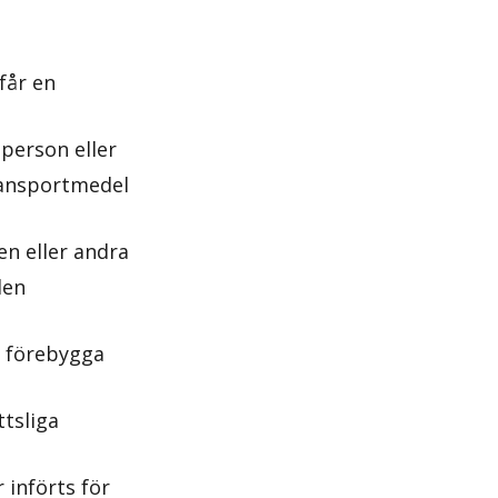
får en
person eller
ansportmedel
en eller andra
den
t förebygga
ttsliga
 införts för