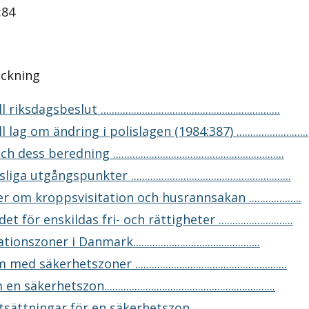
:84
eckning
ksdagsbeslut .................................................................
 lag om ändring i polislagen (1984:387) ..........................
s beredning ..............................................................
a utgångspunkter ..........................................................
r om kroppsvisitation och husrannsakan ...................
t för enskildas fri- och rättigheter ...........................
ionszoner i Danmark..............................................
 säkerhetszoner .......................................................
kerhetszon..............................................................
ättningar för en säkerhetszon..................................