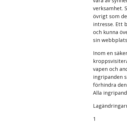
vara av synner
verksamhet. S
övrigt som de
intresse. Ett
och kunna öve
sin webbplats
Inom en säke
kroppsvisiter
vapen och and
ingripanden s
förhindra den
Alla ingripan
Lagändringarna
1