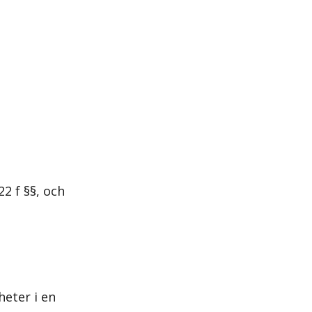
22 f §§, och
heter i en