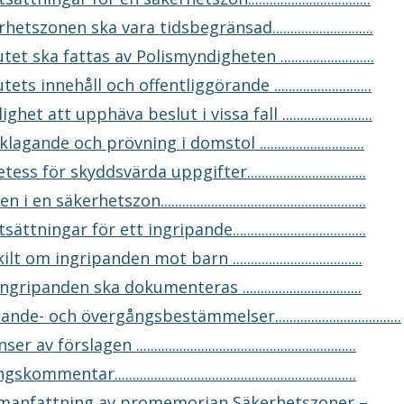
hetszonen ska vara tidsbegränsad............................
et ska fattas av Polismyndigheten ..........................
ets innehåll och offentliggörande ...........................
ghet att upphäva beslut i vissa fall .........................
agande och prövning i domstol .............................
ess för skyddsvärda uppgifter.................................
en säkerhetszon.........................................................
ättningar för ett ingripande.....................................
lt om ingripanden mot barn ....................................
ngripanden ska dokumenteras .................................
de- och övergångsbestämmelser...................................
 förslagen .............................................................
mentar...................................................................
anfattning av promemorian Säkerhetszoner –