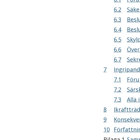
6.2
Säker
6.3
Beslut
6.4
Beslut
6.5
Skyldi
6.6
Överkl
6.7
Sekret
7
Ingripanden i 
7.1
Föruts
7.2
Särski
7.3
Alla i
8
Ikraftträdan
9
Konsekvenser av
10
Författningskom
Bilaga 1
Samm