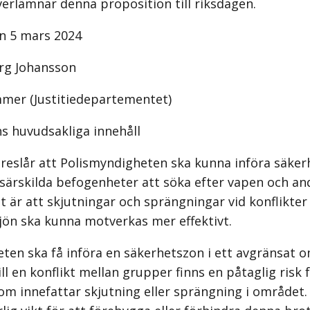
erlämnar denna proposition till riksdagen.
n 5 mars 2024
rg Johansson
mer (Justitiedepartementet)
s huvudsakliga innehåll
reslår att Polismyndigheten ska kunna införa säker
särskilda befogenheter att söka efter vapen och and
et är att skjutningar och sprängningar vid konflikte
ljön ska kunna motverkas mer effektivt.
ten ska få införa en säkerhetszon i ett avgränsat
l en konflikt mellan grupper finns en påtaglig risk f
m innefattar skjutning eller sprängning i området.