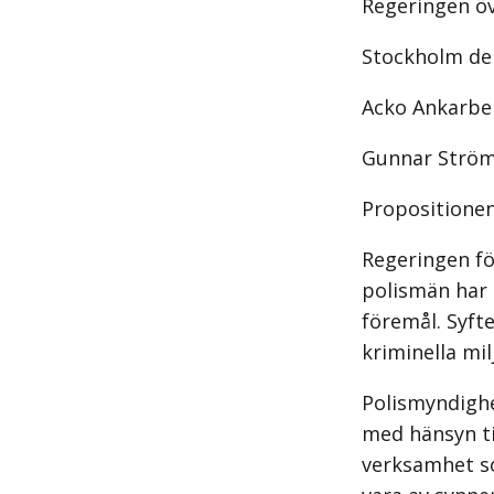
Regeringen öv
Stockholm de
Acko Ankarbe
Gunnar Ström
Propositionen
Regeringen fö
polismän har 
föremål. Syft
kriminella mi
Polismyndighe
med hänsyn til
verksamhet so