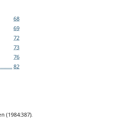
68
69
72
73
76
.....
82
n (1984:387).