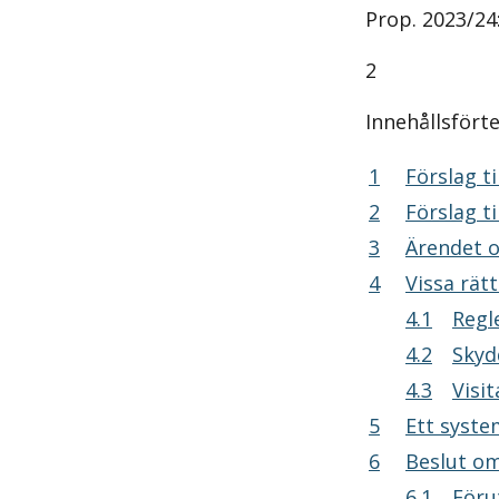
Prop. 2023/24
2
Innehållsfört
1
Förslag till ri
2
Förslag till
3
Ärendet och des
4
Vissa rättslig
4.1
Regle
4.2
Skydde
4.3
Visitat
5
Ett system med
6
Beslut om en sä
6.1
Föruts