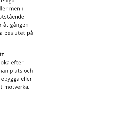
tsliga
ler men i
motstående
or åt gången
a beslutet på
tt
öka efter
män plats och
rebygga eller
tt motverka.