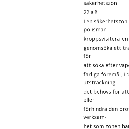
säkerhetszon
22 a §
I en säkerhetszon 
polisman
kroppsvisitera
en
genomsöka ett tr
för
att söka efter vap
farliga föremål, i 
utsträckning
det behövs för at
eller
förhindra den bro
verksam-
het som zonen har