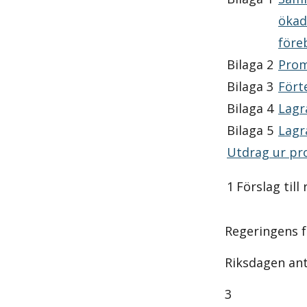
ökade
förebyg
Bilaga 2
Promemo
Bilaga 3
Förtec
Bilaga 4
Lagråds
Bilaga 5
Lagrådet
Utdrag ur pro
1
Förslag till
Regeringens f
Riksdagen anta
3