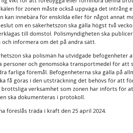
lig vikt för att förebygga eller förhindra denna brot
kälen för zonen måste också uppväga det intrång el
n kan innebära för enskilda eller för något annat 
 beslut om en säkerhetszon ska gälla högst två veck
rklagas till domstol. Polismyndigheten ska publicer
 och informera om det på andra sätt.
rhetszon ska polismän ha utvidgade befogenheter a
a personer och genomsöka transportmedel för att s
ra farliga föremål. Befogenheterna ska gälla på all
ka få göras i den utsträckning det behövs för att fö
 brottsliga verksamhet som zonen har införts för a
den ska dokumenteras i protokoll.
 föreslås träda i kraft den 25 april 2024.