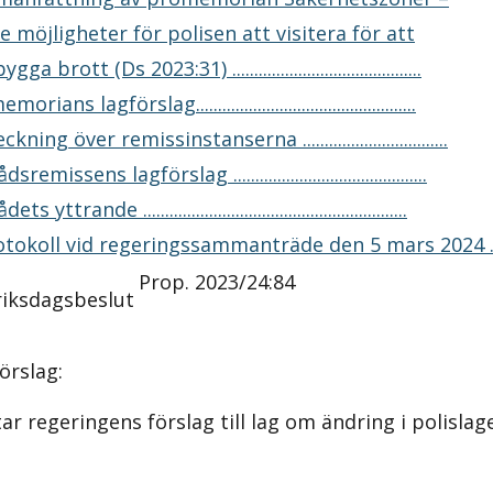
 möjligheter för polisen att visitera för att
ga brott (Ds 2023:31) ...........................................
rians lagförslag..................................................
kning över remissinstanserna .................................
remissens lagförslag ............................................
s yttrande ............................................................
tokoll vid regeringssammanträde den 5 mars 2024 ......
Prop. 2023/24:84
 riksdagsbeslut
örslag:
r regeringens förslag till lag om ändring i polislage