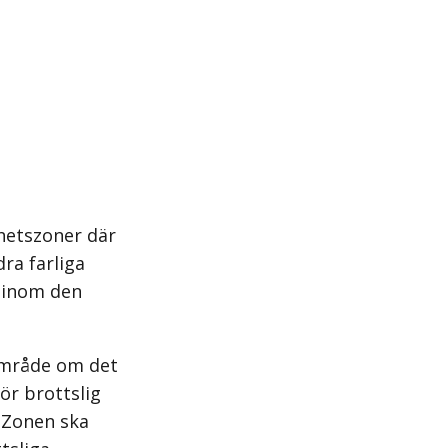
hetszoner där
ra farliga
r inom den
 område om det
ör brottslig
 Zonen ska