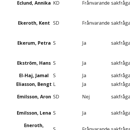
Eclund, Annika
KD
Frånvarande
sakfråg
Ekeroth, Kent
SD
Frånvarande
sakfråg
Ekerum, Petra
S
Ja
sakfråg
Ekström, Hans
S
Ja
sakfråg
El-Haj, Jamal
S
Ja
sakfråg
Eliasson, Bengt
L
Ja
sakfråg
Emilsson, Aron
SD
Nej
sakfråg
Emilsson, Lena
S
Ja
sakfråg
Eneroth,
S
Frånvarande
sakfråg