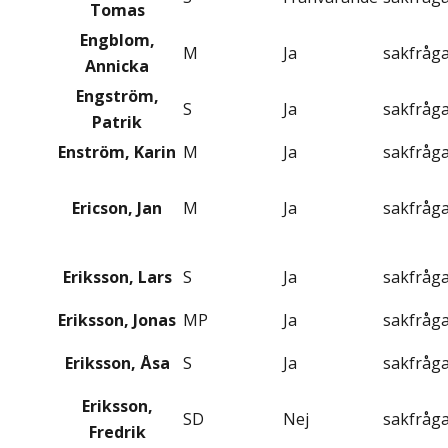
Tomas
Engblom,
M
Ja
sakfråg
Annicka
Engström,
S
Ja
sakfråg
Patrik
Enström, Karin
M
Ja
sakfråg
Ericson, Jan
M
Ja
sakfråg
Eriksson, Lars
S
Ja
sakfråg
Eriksson, Jonas
MP
Ja
sakfråg
Eriksson, Åsa
S
Ja
sakfråg
Eriksson,
SD
Nej
sakfråg
Fredrik