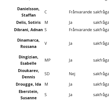
Danielsson,
C
Frånvarande
sakfråg
Staffan
Delis, Sotiris
M
Ja
sakfråg
Dibrani, Adnan
S
Frånvarande
sakfråg
Dinamarca,
V
Ja
sakfråg
Rossana
Dingizian,
MP
Ja
sakfråg
Esabelle
Dioukarev,
SD
Nej
sakfråg
Dennis
Drougge, Ida
M
Ja
sakfråg
Eberstein,
S
Ja
sakfråg
Susanne