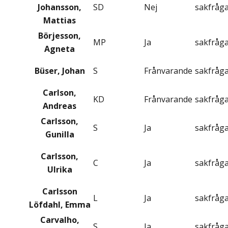
Johansson,
SD
Nej
sakfråg
Mattias
Börjesson,
MP
Ja
sakfråg
Agneta
Büser, Johan
S
Frånvarande
sakfråg
Carlson,
KD
Frånvarande
sakfråg
Andreas
Carlsson,
S
Ja
sakfråg
Gunilla
Carlsson,
C
Ja
sakfråg
Ulrika
Carlsson
L
Ja
sakfråg
Löfdahl, Emma
Carvalho,
S
Ja
sakfråg