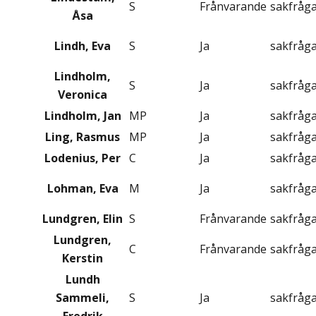
S
Frånvarande
sakfråg
Åsa
Lindh, Eva
S
Ja
sakfråg
Lindholm,
S
Ja
sakfråg
Veronica
Lindholm, Jan
MP
Ja
sakfråg
Ling, Rasmus
MP
Ja
sakfråg
Lodenius, Per
C
Ja
sakfråg
Lohman, Eva
M
Ja
sakfråg
Lundgren, Elin
S
Frånvarande
sakfråg
Lundgren,
C
Frånvarande
sakfråg
Kerstin
Lundh
Sammeli,
S
Ja
sakfråg