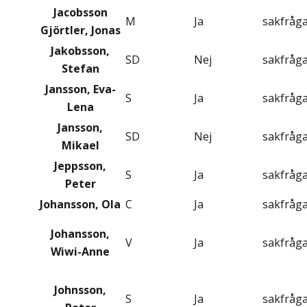
Jacobsson
M
Ja
sakfråg
Gjörtler, Jonas
Jakobsson,
SD
Nej
sakfråg
Stefan
Jansson, Eva-
S
Ja
sakfråg
Lena
Jansson,
SD
Nej
sakfråg
Mikael
Jeppsson,
S
Ja
sakfråg
Peter
Johansson, Ola
C
Ja
sakfråg
Johansson,
V
Ja
sakfråg
Wiwi-Anne
Johnsson,
S
Ja
sakfråg