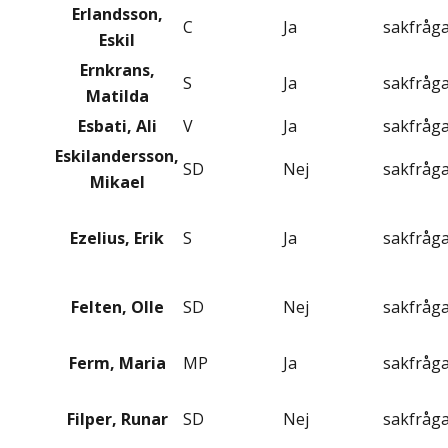
Erlandsson,
C
Ja
sakfråg
Eskil
Ernkrans,
S
Ja
sakfråg
Matilda
Esbati, Ali
V
Ja
sakfråg
Eskilandersson,
SD
Nej
sakfråg
Mikael
Ezelius, Erik
S
Ja
sakfråg
Felten, Olle
SD
Nej
sakfråg
Ferm, Maria
MP
Ja
sakfråg
Filper, Runar
SD
Nej
sakfråg