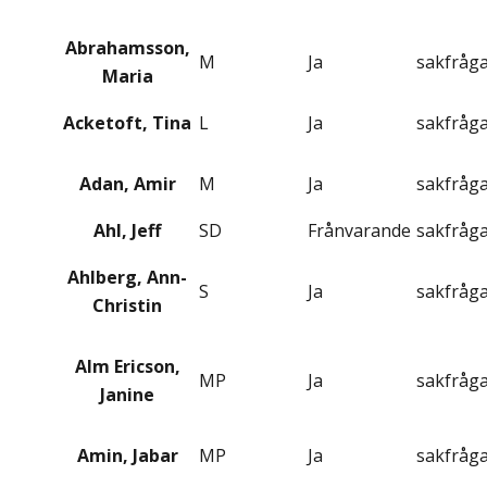
Abrahamsson,
M
Ja
sakfråg
Maria
Acketoft, Tina
L
Ja
sakfråg
Adan, Amir
M
Ja
sakfråg
Ahl, Jeff
SD
Frånvarande
sakfråg
Ahlberg, Ann-
S
Ja
sakfråg
Christin
Alm Ericson,
MP
Ja
sakfråg
Janine
Amin, Jabar
MP
Ja
sakfråg