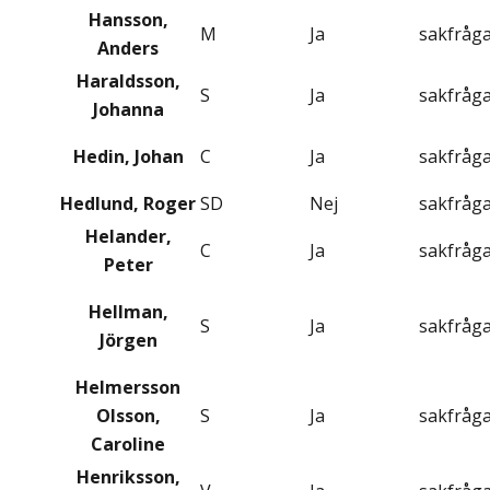
Hansson,
M
Ja
sakfråg
Anders
Haraldsson,
S
Ja
sakfråg
Johanna
Hedin, Johan
C
Ja
sakfråg
Hedlund, Roger
SD
Nej
sakfråg
Helander,
C
Ja
sakfråg
Peter
Hellman,
S
Ja
sakfråg
Jörgen
Helmersson
Olsson,
S
Ja
sakfråg
Caroline
Henriksson,