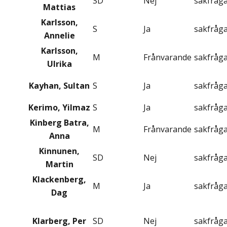
SD
Nej
sakfråg
Mattias
Karlsson,
S
Ja
sakfråg
Annelie
Karlsson,
M
Frånvarande
sakfråg
Ulrika
Kayhan, Sultan
S
Ja
sakfråg
Kerimo, Yilmaz
S
Ja
sakfråg
Kinberg Batra,
M
Frånvarande
sakfråg
Anna
Kinnunen,
SD
Nej
sakfråg
Martin
Klackenberg,
M
Ja
sakfråg
Dag
Klarberg, Per
SD
Nej
sakfråg