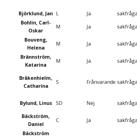
Björklund, Jan
L
Ja
sakfråg
Bohlin, Carl-
M
Ja
sakfråg
Oskar
Bouveng,
M
Ja
sakfråg
Helena
Brännström,
M
Ja
sakfråg
Katarina
Bråkenhielm,
S
Frånvarande
sakfråg
Catharina
Bylund, Linus
SD
Nej
sakfråg
Bäckström,
C
Ja
sakfråg
Daniel
Bäckström