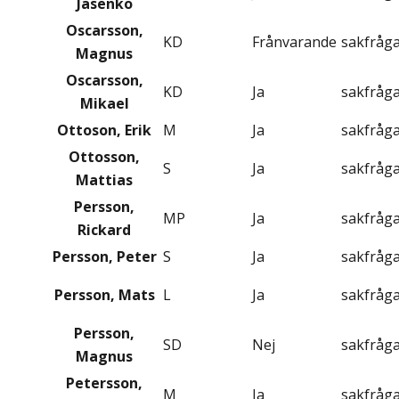
Jasenko
Oscarsson,
KD
Frånvarande
sakfråg
Magnus
Oscarsson,
KD
Ja
sakfråg
Mikael
Ottoson, Erik
M
Ja
sakfråg
Ottosson,
S
Ja
sakfråg
Mattias
Persson,
MP
Ja
sakfråg
Rickard
Persson, Peter
S
Ja
sakfråg
Persson, Mats
L
Ja
sakfråg
Persson,
SD
Nej
sakfråg
Magnus
Petersson,
M
Ja
sakfråg