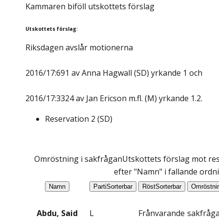
Kammaren biföll utskottets förslag
Utskottets förslag
:
Riksdagen avslår motionerna
2016/17:691 av Anna Hagwall (SD) yrkande 1 och
2016/17:3324 av Jan Ericson m.fl. (M) yrkande 1.2.
Reservation
2
(
SD
)
Omröstning i sakfrågan
Utskottets förslag mot res
efter "Namn" i fallande ordn
Namn
Parti
Sorterbar
Röst
Sorterbar
Omröstni
Abdu, Said
L
Frånvarande
sakfråg