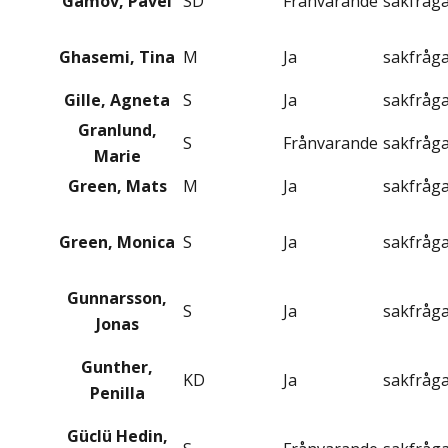
Gamov, Pavel
SD
Frånvarande
sakfråg
Ghasemi, Tina
M
Ja
sakfråg
Gille, Agneta
S
Ja
sakfråg
Granlund,
S
Frånvarande
sakfråg
Marie
Green, Mats
M
Ja
sakfråg
Green, Monica
S
Ja
sakfråg
Gunnarsson,
S
Ja
sakfråg
Jonas
Gunther,
KD
Ja
sakfråg
Penilla
Güclü Hedin,