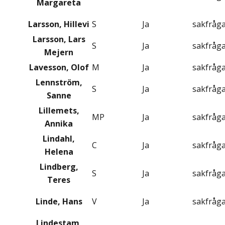
Margareta
Larsson, Hillevi
S
Ja
sakfråg
Larsson, Lars
S
Ja
sakfråg
Mejern
Lavesson, Olof
M
Ja
sakfråg
Lennström,
S
Ja
sakfråg
Sanne
Lillemets,
MP
Ja
sakfråg
Annika
Lindahl,
C
Ja
sakfråg
Helena
Lindberg,
S
Ja
sakfråg
Teres
Linde, Hans
V
Ja
sakfråg
Lindestam,