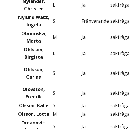
Nylander,
L
Ja
sakfråg
Christer
Nylund Watz,
S
Frånvarande
sakfråg
Ingela
Obminska,
M
Ja
sakfråg
Marta
Ohlsson,
L
Ja
sakfråg
Birgitta
Ohlsson,
S
Ja
sakfråg
Carina
Olovsson,
S
Ja
sakfråg
Fredrik
Olsson, Kalle
S
Ja
sakfråg
Olsson, Lotta
M
Ja
sakfråg
Omanovic,
S
Ja
sakfråg