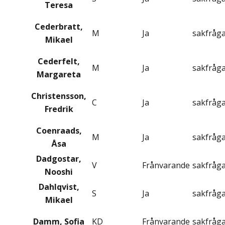
Teresa
Cederbratt,
M
Ja
sakfråg
Mikael
Cederfelt,
M
Ja
sakfråg
Margareta
Christensson,
C
Ja
sakfråg
Fredrik
Coenraads,
M
Ja
sakfråg
Åsa
Dadgostar,
V
Frånvarande
sakfråg
Nooshi
Dahlqvist,
S
Ja
sakfråg
Mikael
Damm, Sofia
KD
Frånvarande
sakfråg