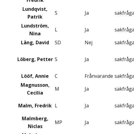
Fredrik
Lundqvist,
S
Ja
sakfråg
Patrik
Lundström,
L
Ja
sakfråg
Nina
Lång, David
SD
Nej
sakfråg
Löberg, Petter
S
Ja
sakfråg
Lööf, Annie
C
Frånvarande
sakfråg
Magnusson,
M
Ja
sakfråg
Cecilia
Malm, Fredrik
L
Ja
sakfråg
Malmberg,
MP
Ja
sakfråg
Niclas