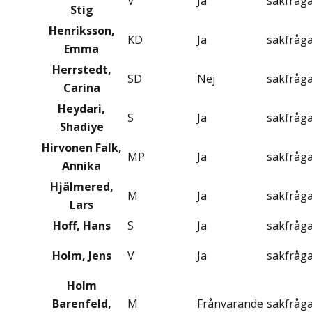
V
Ja
sakfråg
Stig
Henriksson,
KD
Ja
sakfråg
Emma
Herrstedt,
SD
Nej
sakfråg
Carina
Heydari,
S
Ja
sakfråg
Shadiye
Hirvonen Falk,
MP
Ja
sakfråg
Annika
Hjälmered,
M
Ja
sakfråg
Lars
Hoff, Hans
S
Ja
sakfråg
Holm, Jens
V
Ja
sakfråg
Holm
Barenfeld,
M
Frånvarande
sakfråg