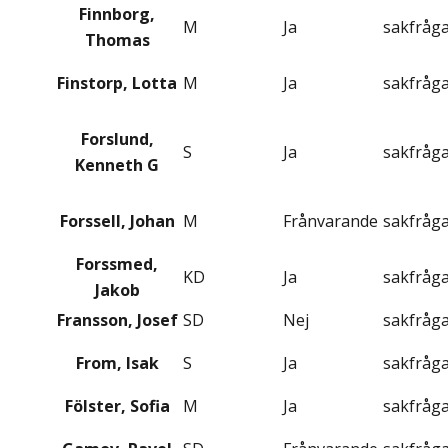
Finnborg,
M
Ja
sakfråg
Thomas
Finstorp, Lotta
M
Ja
sakfråg
Forslund,
S
Ja
sakfråg
Kenneth G
Forssell, Johan
M
Frånvarande
sakfråg
Forssmed,
KD
Ja
sakfråg
Jakob
Fransson, Josef
SD
Nej
sakfråg
From, Isak
S
Ja
sakfråg
Fölster, Sofia
M
Ja
sakfråg