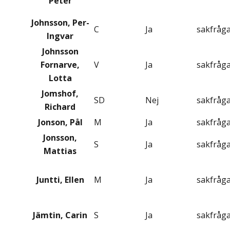
Peter
Johnsson, Per-
C
Ja
sakfråg
Ingvar
Johnsson
Fornarve,
V
Ja
sakfråg
Lotta
Jomshof,
SD
Nej
sakfråg
Richard
Jonson, Pål
M
Ja
sakfråg
Jonsson,
S
Ja
sakfråg
Mattias
Juntti, Ellen
M
Ja
sakfråg
Jämtin, Carin
S
Ja
sakfråg