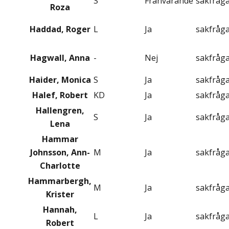
S
Frånvarande
sakfråg
Roza
Haddad, Roger
L
Ja
sakfråg
Hagwall, Anna
-
Nej
sakfråg
Haider, Monica
S
Ja
sakfråg
Halef, Robert
KD
Ja
sakfråg
Hallengren,
S
Ja
sakfråg
Lena
Hammar
Johnsson, Ann-
M
Ja
sakfråg
Charlotte
Hammarbergh,
M
Ja
sakfråg
Krister
Hannah,
L
Ja
sakfråg
Robert