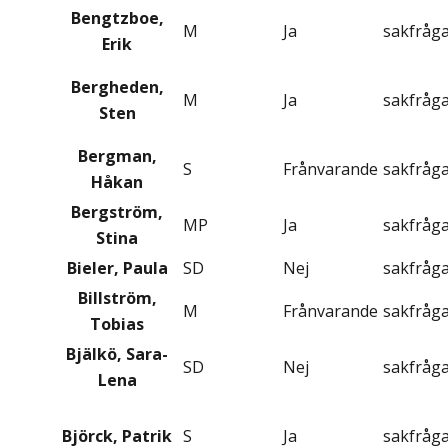
Bengtzboe,
M
Ja
sakfråg
Erik
Bergheden,
M
Ja
sakfråg
Sten
Bergman,
S
Frånvarande
sakfråg
Håkan
Bergström,
MP
Ja
sakfråg
Stina
Bieler, Paula
SD
Nej
sakfråg
Billström,
M
Frånvarande
sakfråg
Tobias
Bjälkö, Sara-
SD
Nej
sakfråg
Lena
Björck, Patrik
S
Ja
sakfråg