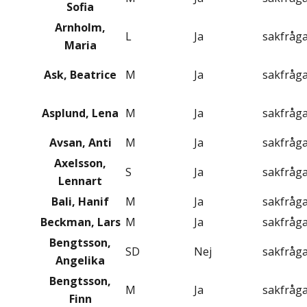
Sofia
Arnholm,
L
Ja
sakfråg
Maria
Ask, Beatrice
M
Ja
sakfråg
Asplund, Lena
M
Ja
sakfråg
Avsan, Anti
M
Ja
sakfråg
Axelsson,
S
Ja
sakfråg
Lennart
Bali, Hanif
M
Ja
sakfråg
Beckman, Lars
M
Ja
sakfråg
Bengtsson,
SD
Nej
sakfråg
Angelika
Bengtsson,
M
Ja
sakfråg
Finn