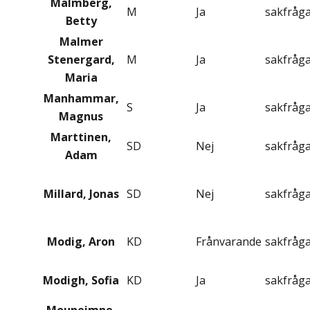
Malmberg,
M
Ja
sakfråg
Betty
Malmer
Stenergard,
M
Ja
sakfråg
Maria
Manhammar,
S
Ja
sakfråg
Magnus
Marttinen,
SD
Nej
sakfråg
Adam
Millard, Jonas
SD
Nej
sakfråg
Modig, Aron
KD
Frånvarande
sakfråg
Modigh, Sofia
KD
Ja
sakfråg