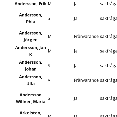
Andersson, Erik
M
Ja
sakfråg
Andersson,
S
Ja
sakfråg
Phia
Andersson,
M
Frånvarande
sakfråg
Jörgen
Andersson, Jan
M
Ja
sakfråg
R
Andersson,
S
Ja
sakfråg
Johan
Andersson,
V
Frånvarande
sakfråg
Ulla
Andersson
S
Ja
sakfråg
Willner, Maria
Arkelsten,
M
Ja
sakfråg