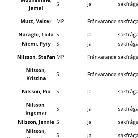
Mouneimne,
S
Ja
sakfråg
Jamal
Mutt, Valter
MP
Frånvarande
sakfråg
Naraghi, Laila
S
Ja
sakfråg
Niemi, Pyry
S
Ja
sakfråg
Nilsson, Stefan
MP
Frånvarande
sakfråg
Nilsson,
S
Frånvarande
sakfråg
Kristina
Nilsson, Pia
S
Ja
sakfråg
Nilsson,
S
Ja
sakfråg
Ingemar
Nilsson, Jennie
S
Ja
sakfråg
Nilsson,
S
Ja
sakfråg