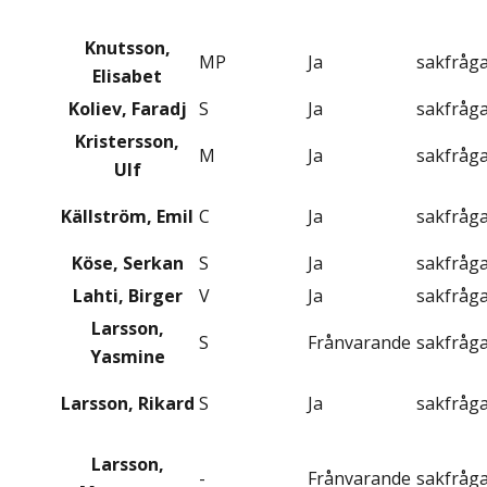
Knutsson,
MP
Ja
sakfråg
Elisabet
Koliev, Faradj
S
Ja
sakfråg
Kristersson,
M
Ja
sakfråg
Ulf
Källström, Emil
C
Ja
sakfråg
Köse, Serkan
S
Ja
sakfråg
Lahti, Birger
V
Ja
sakfråg
Larsson,
S
Frånvarande
sakfråg
Yasmine
Larsson, Rikard
S
Ja
sakfråg
Larsson,
-
Frånvarande
sakfråg