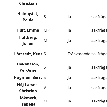
Christian
Holmqvist,
S
Ja
sakfråg
Paula
Hult, Emma
MP
Ja
sakfråg
Hultberg,
M
Ja
sakfråg
Johan
Härstedt, Kent
S
Frånvarande
sakfråg
Håkansson,
S
Ja
sakfråg
Per-Arne
Högman, Berit
S
Ja
sakfråg
Höj Larsen,
V
Ja
sakfråg
Christina
Hökmark,
M
Ja
sakfråg
Isabella