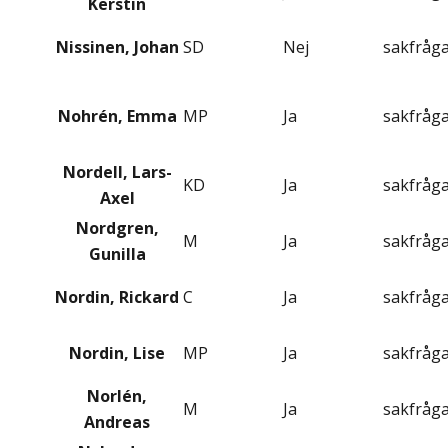
Kerstin
Nissinen, Johan
SD
Nej
sakfråg
Nohrén, Emma
MP
Ja
sakfråg
Nordell, Lars-
KD
Ja
sakfråg
Axel
Nordgren,
M
Ja
sakfråg
Gunilla
Nordin, Rickard
C
Ja
sakfråg
Nordin, Lise
MP
Ja
sakfråg
Norlén,
M
Ja
sakfråg
Andreas