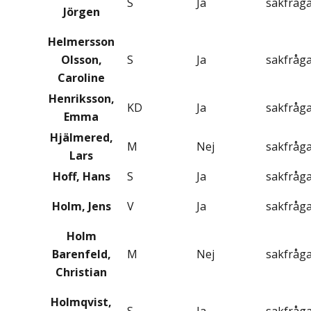
S
Ja
sakfråg
Jörgen
Helmersson
Olsson,
S
Ja
sakfråg
Caroline
Henriksson,
KD
Ja
sakfråg
Emma
Hjälmered,
M
Nej
sakfråg
Lars
Hoff, Hans
S
Ja
sakfråg
Holm, Jens
V
Ja
sakfråg
Holm
Barenfeld,
M
Nej
sakfråg
Christian
Holmqvist,