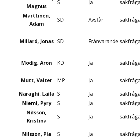
S
Ja
sakfråg
Magnus
Marttinen,
SD
Avstår
sakfråg
Adam
Millard, Jonas
SD
Frånvarande
sakfråg
Modig, Aron
KD
Ja
sakfråg
Mutt, Valter
MP
Ja
sakfråg
Naraghi, Laila
S
Ja
sakfråg
Niemi, Pyry
S
Ja
sakfråg
Nilsson,
S
Ja
sakfråg
Kristina
Nilsson, Pia
S
Ja
sakfråg