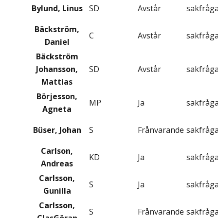
Bylund, Linus
SD
Avstår
sakfråg
Bäckström,
C
Avstår
sakfråg
Daniel
Bäckström
Johansson,
SD
Avstår
sakfråg
Mattias
Börjesson,
MP
Ja
sakfråg
Agneta
Büser, Johan
S
Frånvarande
sakfråg
Carlson,
KD
Ja
sakfråg
Andreas
Carlsson,
S
Ja
sakfråg
Gunilla
Carlsson,
S
Frånvarande
sakfråg