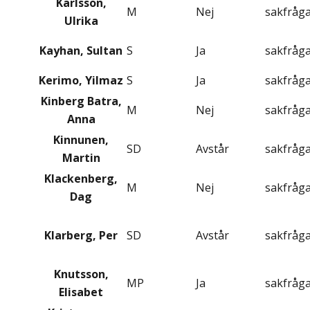
Karlsson,
M
Nej
sakfråg
Ulrika
Kayhan, Sultan
S
Ja
sakfråg
Kerimo, Yilmaz
S
Ja
sakfråg
Kinberg Batra,
M
Nej
sakfråg
Anna
Kinnunen,
SD
Avstår
sakfråg
Martin
Klackenberg,
M
Nej
sakfråg
Dag
Klarberg, Per
SD
Avstår
sakfråg
Knutsson,
MP
Ja
sakfråg
Elisabet