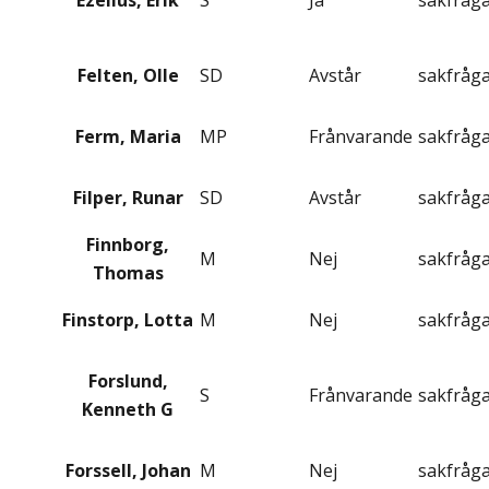
Ezelius, Erik
S
Ja
sakfråg
Felten, Olle
SD
Avstår
sakfråg
Ferm, Maria
MP
Frånvarande
sakfråg
Filper, Runar
SD
Avstår
sakfråg
Finnborg,
M
Nej
sakfråg
Thomas
Finstorp, Lotta
M
Nej
sakfråg
Forslund,
S
Frånvarande
sakfråg
Kenneth G
Forssell, Johan
M
Nej
sakfråg