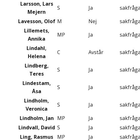
Larsson, Lars
S
Ja
sakfråg
Mejern
Lavesson, Olof
M
Nej
sakfråg
Lillemets,
MP
Ja
sakfråg
Annika
Lindahl,
C
Avstår
sakfråg
Helena
Lindberg,
S
Ja
sakfråg
Teres
Lindestam,
S
Ja
sakfråg
Åsa
Lindholm,
S
Ja
sakfråg
Veronica
Lindholm, Jan
MP
Ja
sakfråg
Lindvall, David
S
Ja
sakfråg
Ling, Rasmus
MP
Ja
sakfråg