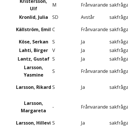
Kristersson,
M
Frånvarande
sakfråg
Ulf
Kronlid, Julia
SD
Avstår
sakfråg
Källström, Emil
C
Frånvarande
sakfråg
Köse, Serkan
S
Ja
sakfråg
Lahti, Birger
V
Ja
sakfråg
Lantz, Gustaf
S
Ja
sakfråg
Larsson,
S
Frånvarande
sakfråg
Yasmine
Larsson, Rikard
S
Ja
sakfråg
Larsson,
-
Frånvarande
sakfråg
Margareta
Larsson, Hillevi
S
Ja
sakfråg