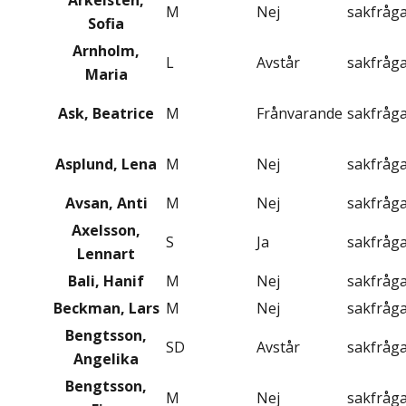
Arkelsten,
M
Nej
sakfråg
Sofia
Arnholm,
L
Avstår
sakfråg
Maria
Ask, Beatrice
M
Frånvarande
sakfråg
Asplund, Lena
M
Nej
sakfråg
Avsan, Anti
M
Nej
sakfråg
Axelsson,
S
Ja
sakfråg
Lennart
Bali, Hanif
M
Nej
sakfråg
Beckman, Lars
M
Nej
sakfråg
Bengtsson,
SD
Avstår
sakfråg
Angelika
Bengtsson,
M
Nej
sakfråg