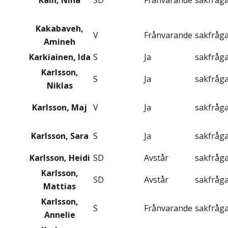
Kain, Nina
SD
Frånvarande
sakfråg
Kakabaveh,
V
Frånvarande
sakfråg
Amineh
Karkiainen, Ida
S
Ja
sakfråg
Karlsson,
S
Ja
sakfråg
Niklas
Karlsson, Maj
V
Ja
sakfråg
Karlsson, Sara
S
Ja
sakfråg
Karlsson, Heidi
SD
Avstår
sakfråg
Karlsson,
SD
Avstår
sakfråg
Mattias
Karlsson,
S
Frånvarande
sakfråg
Annelie