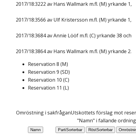
2017/18:3222 av Hans Wallmark m.fl. (M) yrkande 1,
2017/18:3566 av Ulf Kristersson m.fl. (M) yrkande 1,
2017/18:3684 av Annie Lööf m.fl. (C) yrkande 38 och
2017/18:3864 av Hans Wallmark m.fl. (M) yrkande 2.
Reservation
8
(
M
)
Reservation
9
(
SD
)
Reservation
10
(
C
)
Reservation
11
(
L
)
Omröstning i sakfrågan
Utskottets förslag mot reser
"Namn" i fallande ordning
Namn
Parti
Sorterbar
Röst
Sorterbar
Omröstni