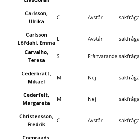
ClasGöran
Carlsson,
C
Avstår
sakfråg
Ulrika
Carlsson
L
Avstår
sakfråg
Löfdahl, Emma
Carvalho,
S
Frånvarande
sakfråg
Teresa
Cederbratt,
M
Nej
sakfråg
Mikael
Cederfelt,
M
Nej
sakfråg
Margareta
Christensson,
C
Avstår
sakfråg
Fredrik
Coenraads,