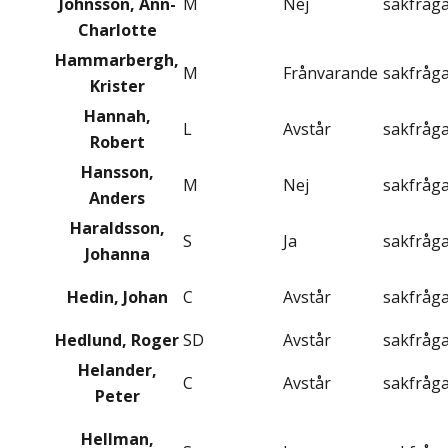
Johnsson, Ann-
M
Nej
sakfråg
Charlotte
Hammarbergh,
M
Frånvarande
sakfråg
Krister
Hannah,
L
Avstår
sakfråg
Robert
Hansson,
M
Nej
sakfråg
Anders
Haraldsson,
S
Ja
sakfråg
Johanna
Hedin, Johan
C
Avstår
sakfråg
Hedlund, Roger
SD
Avstår
sakfråg
Helander,
C
Avstår
sakfråg
Peter
Hellman,