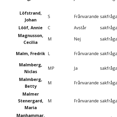
Löfstrand,
S
Frånvarande
sakfråg
Johan
Lööf, Annie
C
Avstår
sakfråg
Magnusson,
M
Nej
sakfråg
Cecilia
Malm, Fredrik
L
Frånvarande
sakfråg
Malmberg,
MP
Ja
sakfråg
Niclas
Malmberg,
M
Frånvarande
sakfråg
Betty
Malmer
Stenergard,
M
Frånvarande
sakfråg
Maria
Manhammar,