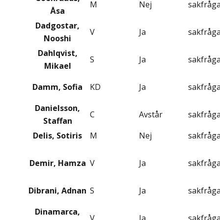
M
Nej
sakfråg
Åsa
Dadgostar,
V
Ja
sakfråg
Nooshi
Dahlqvist,
S
Ja
sakfråg
Mikael
Damm, Sofia
KD
Ja
sakfråg
Danielsson,
C
Avstår
sakfråg
Staffan
Delis, Sotiris
M
Nej
sakfråg
Demir, Hamza
V
Ja
sakfråg
Dibrani, Adnan
S
Ja
sakfråg
Dinamarca,
V
Ja
sakfråg