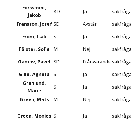
Forssmed,
KD
Ja
sakfråg
Jakob
Fransson, Josef
SD
Avstår
sakfråg
From, Isak
S
Ja
sakfråg
Fölster, Sofia
M
Nej
sakfråg
Gamov, Pavel
SD
Frånvarande
sakfråg
Gille, Agneta
S
Ja
sakfråg
Granlund,
S
Ja
sakfråg
Marie
Green, Mats
M
Nej
sakfråg
Green, Monica
S
Ja
sakfråg