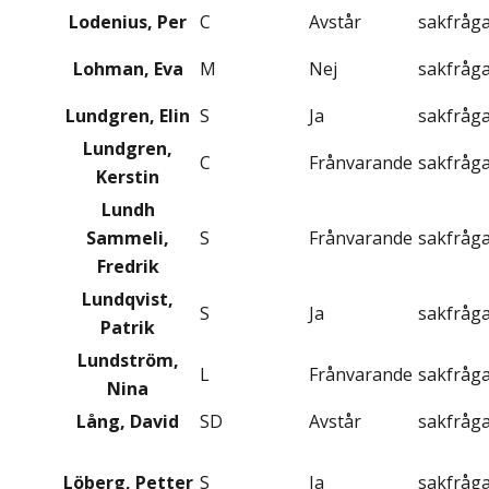
Lodenius, Per
C
Avstår
sakfråg
Lohman, Eva
M
Nej
sakfråg
Lundgren, Elin
S
Ja
sakfråg
Lundgren,
C
Frånvarande
sakfråg
Kerstin
Lundh
Sammeli,
S
Frånvarande
sakfråg
Fredrik
Lundqvist,
S
Ja
sakfråg
Patrik
Lundström,
L
Frånvarande
sakfråg
Nina
Lång, David
SD
Avstår
sakfråg
Löberg, Petter
S
Ja
sakfråg