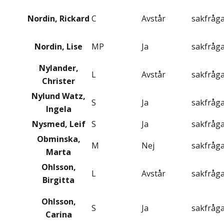
Nordin, Rickard
C
Avstår
sakfråg
Nordin, Lise
MP
Ja
sakfråg
Nylander,
L
Avstår
sakfråg
Christer
Nylund Watz,
S
Ja
sakfråg
Ingela
Nysmed, Leif
S
Ja
sakfråg
Obminska,
M
Nej
sakfråg
Marta
Ohlsson,
L
Avstår
sakfråg
Birgitta
Ohlsson,
S
Ja
sakfråg
Carina