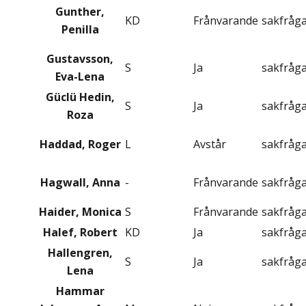
Gunther,
KD
Frånvarande
sakfråg
Penilla
Gustavsson,
S
Ja
sakfråg
Eva-Lena
Güclü Hedin,
S
Ja
sakfråg
Roza
Haddad, Roger
L
Avstår
sakfråg
Hagwall, Anna
-
Frånvarande
sakfråg
Haider, Monica
S
Frånvarande
sakfråg
Halef, Robert
KD
Ja
sakfråg
Hallengren,
S
Ja
sakfråg
Lena
Hammar