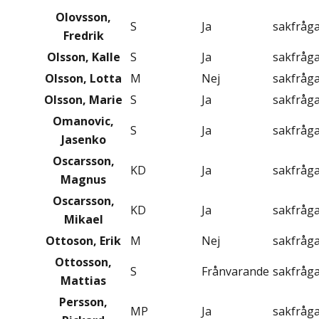
Olovsson,
S
Ja
sakfråg
Fredrik
Olsson, Kalle
S
Ja
sakfråg
Olsson, Lotta
M
Nej
sakfråg
Olsson, Marie
S
Ja
sakfråg
Omanovic,
S
Ja
sakfråg
Jasenko
Oscarsson,
KD
Ja
sakfråg
Magnus
Oscarsson,
KD
Ja
sakfråg
Mikael
Ottoson, Erik
M
Nej
sakfråg
Ottosson,
S
Frånvarande
sakfråg
Mattias
Persson,
MP
Ja
sakfråg