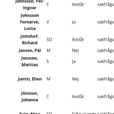
Johnsson, Per-
C
Avstår
sakfråg
Ingvar
Johnsson
Fornarve,
V
Ja
sakfråg
Lotta
Jomshof,
SD
Avstår
sakfråg
Richard
Jonson, Pål
M
Nej
sakfråg
Jonsson,
S
Ja
sakfråg
Mattias
Juntti, Ellen
M
Nej
sakfråg
Jönsson,
C
Avstår
sakfråg
Johanna