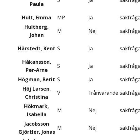
S
Ja
sakfråg
Paula
Hult, Emma
MP
Ja
sakfråg
Hultberg,
M
Nej
sakfråg
Johan
Härstedt, Kent
S
Ja
sakfråg
Håkansson,
S
Ja
sakfråg
Per-Arne
Högman, Berit
S
Ja
sakfråg
Höj Larsen,
V
Frånvarande
sakfråg
Christina
Hökmark,
M
Nej
sakfråg
Isabella
Jacobsson
M
Nej
sakfråg
Gjörtler, Jonas