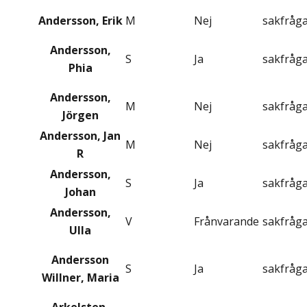
Andersson, Erik
M
Nej
sakfråg
Andersson,
S
Ja
sakfråg
Phia
Andersson,
M
Nej
sakfråg
Jörgen
Andersson, Jan
M
Nej
sakfråg
R
Andersson,
S
Ja
sakfråg
Johan
Andersson,
V
Frånvarande
sakfråg
Ulla
Andersson
S
Ja
sakfråg
Willner, Maria