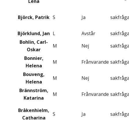
Lena
Björck, Patrik
S
Ja
sakfråg
Björklund, Jan
L
Avstår
sakfråg
Bohlin, Carl-
M
Nej
sakfråg
Oskar
Bonnier,
M
Frånvarande
sakfråg
Helena
Bouveng,
M
Nej
sakfråg
Helena
Brännström,
M
Frånvarande
sakfråg
Katarina
Bråkenhielm,
S
Ja
sakfråg
Catharina