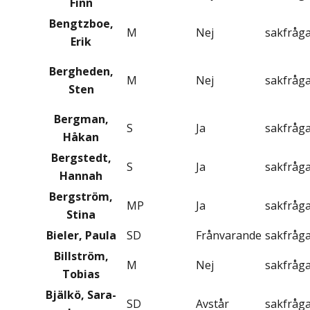
Finn
Bengtzboe,
M
Nej
sakfråg
Erik
Bergheden,
M
Nej
sakfråg
Sten
Bergman,
S
Ja
sakfråg
Håkan
Bergstedt,
S
Ja
sakfråg
Hannah
Bergström,
MP
Ja
sakfråg
Stina
Bieler, Paula
SD
Frånvarande
sakfråg
Billström,
M
Nej
sakfråg
Tobias
Bjälkö, Sara-
SD
Avstår
sakfråg