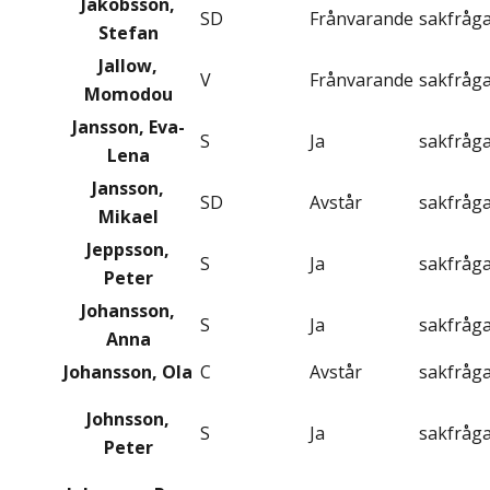
Jakobsson,
SD
Frånvarande
sakfråg
Stefan
Jallow,
V
Frånvarande
sakfråg
Momodou
Jansson, Eva-
S
Ja
sakfråg
Lena
Jansson,
SD
Avstår
sakfråg
Mikael
Jeppsson,
S
Ja
sakfråg
Peter
Johansson,
S
Ja
sakfråg
Anna
Johansson, Ola
C
Avstår
sakfråg
Johnsson,
S
Ja
sakfråg
Peter