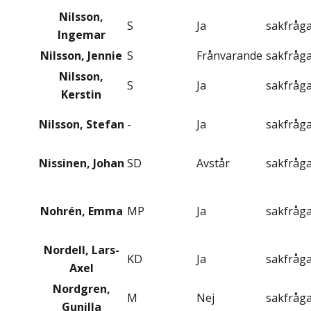
Nilsson,
S
Ja
sakfråg
Ingemar
Nilsson, Jennie
S
Frånvarande
sakfråg
Nilsson,
S
Ja
sakfråg
Kerstin
Nilsson, Stefan
-
Ja
sakfråg
Nissinen, Johan
SD
Avstår
sakfråg
Nohrén, Emma
MP
Ja
sakfråg
Nordell, Lars-
KD
Ja
sakfråg
Axel
Nordgren,
M
Nej
sakfråg
Gunilla