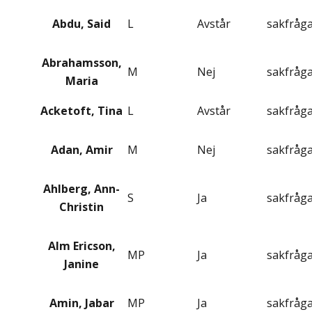
Abdu, Said
L
Avstår
sakfråg
Abrahamsson,
M
Nej
sakfråg
Maria
Acketoft, Tina
L
Avstår
sakfråg
Adan, Amir
M
Nej
sakfråg
Ahlberg, Ann-
S
Ja
sakfråg
Christin
Alm Ericson,
MP
Ja
sakfråg
Janine
Amin, Jabar
MP
Ja
sakfråg