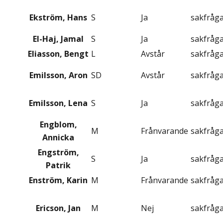
Ekström, Hans
S
Ja
sakfråg
El-Haj, Jamal
S
Ja
sakfråg
Eliasson, Bengt
L
Avstår
sakfråg
Emilsson, Aron
SD
Avstår
sakfråg
Emilsson, Lena
S
Ja
sakfråg
Engblom,
M
Frånvarande
sakfråg
Annicka
Engström,
S
Ja
sakfråg
Patrik
Enström, Karin
M
Frånvarande
sakfråg
Ericson, Jan
M
Nej
sakfråg