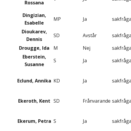
Rossana
Dingizian,
MP
Ja
sakfråg
Esabelle
Dioukarev,
SD
Avstår
sakfråg
Dennis
Drougge, Ida
M
Nej
sakfråg
Eberstein,
S
Ja
sakfråg
Susanne
Eclund, Annika
KD
Ja
sakfråg
Ekeroth, Kent
SD
Frånvarande
sakfråg
Ekerum, Petra
S
Ja
sakfråg