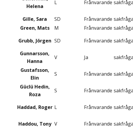
L
Frånvarande
sakfråg
Helena
Gille, Sara
SD
Frånvarande
sakfråg
Green, Mats
M
Frånvarande
sakfråg
Grubb, Jörgen
SD
Frånvarande
sakfråg
Gunnarsson,
V
Ja
sakfråg
Hanna
Gustafsson,
S
Frånvarande
sakfråg
Elin
Güclü Hedin,
S
Frånvarande
sakfråg
Roza
Haddad, Roger
L
Frånvarande
sakfråg
Haddou, Tony
V
Frånvarande
sakfråg