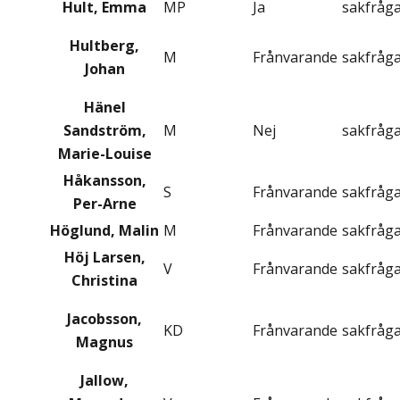
Hult, Emma
MP
Ja
sakfråg
Hultberg,
M
Frånvarande
sakfråg
Johan
Hänel
Sandström,
M
Nej
sakfråg
Marie-Louise
Håkansson,
S
Frånvarande
sakfråg
Per-Arne
Höglund, Malin
M
Frånvarande
sakfråg
Höj Larsen,
V
Frånvarande
sakfråg
Christina
Jacobsson,
KD
Frånvarande
sakfråg
Magnus
Jallow,