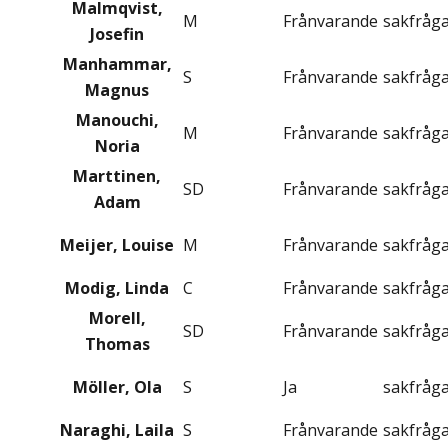
Malmqvist,
M
Frånvarande
sakfråg
Josefin
Manhammar,
S
Frånvarande
sakfråg
Magnus
Manouchi,
M
Frånvarande
sakfråg
Noria
Marttinen,
SD
Frånvarande
sakfråg
Adam
Meijer, Louise
M
Frånvarande
sakfråg
Modig, Linda
C
Frånvarande
sakfråg
Morell,
SD
Frånvarande
sakfråg
Thomas
Möller, Ola
S
Ja
sakfråg
Naraghi, Laila
S
Frånvarande
sakfråg