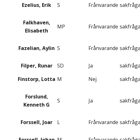
Ezelius, Erik
S
Frånvarande
sakfråg
Falkhaven,
MP
Frånvarande
sakfråg
Elisabeth
Fazelian, Aylin
S
Frånvarande
sakfråg
Filper, Runar
SD
Ja
sakfråg
Finstorp, Lotta
M
Nej
sakfråg
Forslund,
S
Ja
sakfråg
Kenneth G
Forssell, Joar
L
Frånvarande
sakfråg
Forssell, Johan
M
Frånvarande
sakfråg