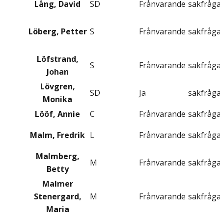
Lång, David
SD
Frånvarande
sakfråg
Löberg, Petter
S
Frånvarande
sakfråg
Löfstrand,
S
Frånvarande
sakfråg
Johan
Lövgren,
SD
Ja
sakfråg
Monika
Lööf, Annie
C
Frånvarande
sakfråg
Malm, Fredrik
L
Frånvarande
sakfråg
Malmberg,
M
Frånvarande
sakfråg
Betty
Malmer
Stenergard,
M
Frånvarande
sakfråg
Maria