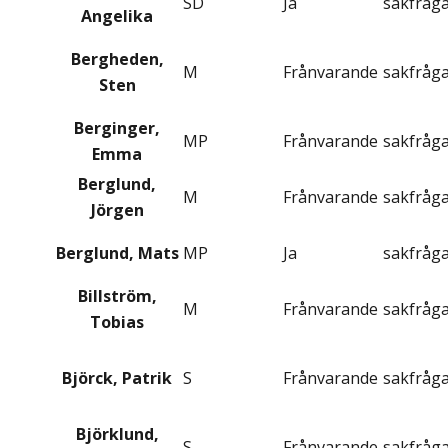
SD
Ja
sakfråg
Angelika
Bergheden,
M
Frånvarande
sakfråg
Sten
Berginger,
MP
Frånvarande
sakfråg
Emma
Berglund,
M
Frånvarande
sakfråg
Jörgen
Berglund, Mats
MP
Ja
sakfråg
Billström,
M
Frånvarande
sakfråg
Tobias
Björck, Patrik
S
Frånvarande
sakfråg
Björklund,
S
Frånvarande
sakfråg