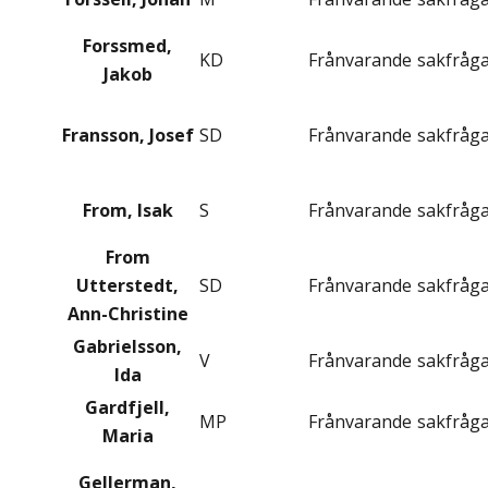
Forssmed,
KD
Frånvarande
sakfråg
Jakob
Fransson, Josef
SD
Frånvarande
sakfråg
From, Isak
S
Frånvarande
sakfråg
From
Utterstedt,
SD
Frånvarande
sakfråg
Ann-Christine
Gabrielsson,
V
Frånvarande
sakfråg
Ida
Gardfjell,
MP
Frånvarande
sakfråg
Maria
Gellerman,