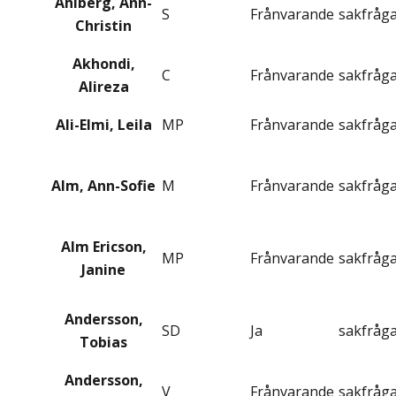
Ahlberg, Ann-
S
Frånvarande
sakfråg
Christin
Akhondi,
C
Frånvarande
sakfråg
Alireza
Ali-Elmi, Leila
MP
Frånvarande
sakfråg
Alm, Ann-Sofie
M
Frånvarande
sakfråg
Alm Ericson,
MP
Frånvarande
sakfråg
Janine
Andersson,
SD
Ja
sakfråg
Tobias
Andersson,
V
Frånvarande
sakfråg