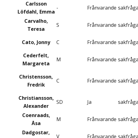
Carlsson
-
Frånvarande
sakfråg
Löfdahl, Emma
Carvalho,
S
Frånvarande
sakfråg
Teresa
Cato, Jonny
C
Frånvarande
sakfråg
Cederfelt,
M
Frånvarande
sakfråg
Margareta
Christensson,
C
Frånvarande
sakfråg
Fredrik
Christiansson,
SD
Ja
sakfråg
Alexander
Coenraads,
M
Frånvarande
sakfråg
Åsa
Dadgostar,
V
Frånvarande
sakfråg