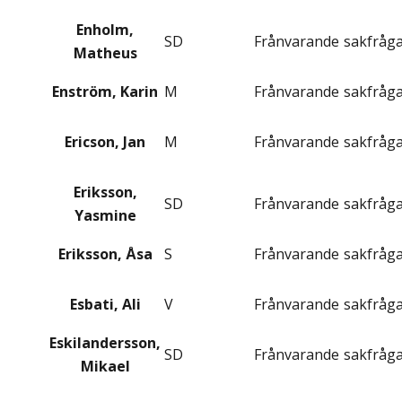
Enholm,
SD
Frånvarande
sakfråg
Matheus
Enström, Karin
M
Frånvarande
sakfråg
Ericson, Jan
M
Frånvarande
sakfråg
Eriksson,
SD
Frånvarande
sakfråg
Yasmine
Eriksson, Åsa
S
Frånvarande
sakfråg
Esbati, Ali
V
Frånvarande
sakfråg
Eskilandersson,
SD
Frånvarande
sakfråg
Mikael