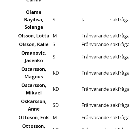
Olame
Bayibsa,
S
Ja
sakfråg
Solange
Olsson, Lotta
M
Frånvarande
sakfråg
Olsson, Kalle
S
Frånvarande
sakfråg
Omanovic,
S
Frånvarande
sakfråg
Jasenko
Oscarsson,
KD
Frånvarande
sakfråg
Magnus
Oscarsson,
KD
Frånvarande
sakfråg
Mikael
Oskarsson,
SD
Frånvarande
sakfråg
Anne
Ottoson, Erik
M
Frånvarande
sakfråg
Ottosson,