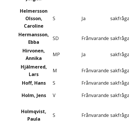
Helmersson
Olsson,
S
Ja
sakfråg
Caroline
Hermansson,
SD
Frånvarande
sakfråg
Ebba
Hirvonen,
MP
Ja
sakfråg
Annika
Hjälmered,
M
Frånvarande
sakfråg
Lars
Hoff, Hans
S
Frånvarande
sakfråg
Holm, Jens
V
Frånvarande
sakfråg
Holmqvist,
S
Frånvarande
sakfråg
Paula