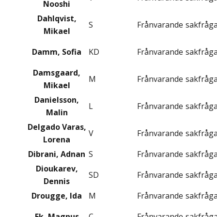
Nooshi
Dahlqvist,
S
Frånvarande
sakfråg
Mikael
Damm, Sofia
KD
Frånvarande
sakfråg
Damsgaard,
M
Frånvarande
sakfråg
Mikael
Danielsson,
L
Frånvarande
sakfråg
Malin
Delgado Varas,
V
Frånvarande
sakfråg
Lorena
Dibrani, Adnan
S
Frånvarande
sakfråg
Dioukarev,
SD
Frånvarande
sakfråg
Dennis
Drougge, Ida
M
Frånvarande
sakfråg
Ek, Magnus
C
Frånvarande
sakfråg