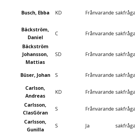
Busch, Ebba
KD
Frånvarande
sakfråg
Bäckström,
C
Frånvarande
sakfråg
Daniel
Bäckström
Johansson,
SD
Frånvarande
sakfråg
Mattias
Büser, Johan
S
Frånvarande
sakfråg
Carlson,
KD
Frånvarande
sakfråg
Andreas
Carlsson,
S
Frånvarande
sakfråg
ClasGöran
Carlsson,
S
Ja
sakfråg
Gunilla