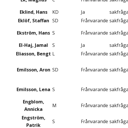
Eklind, Hans
KD
Ja
sakfråg
Eklöf, Staffan
SD
Frånvarande
sakfråg
Ekström, Hans
S
Frånvarande
sakfråg
El-Haj, Jamal
S
Ja
sakfråg
Eliasson, Bengt
L
Frånvarande
sakfråg
Emilsson, Aron
SD
Frånvarande
sakfråg
Emilsson, Lena
S
Frånvarande
sakfråg
Engblom,
M
Frånvarande
sakfråg
Annicka
Engström,
S
Frånvarande
sakfråg
Patrik