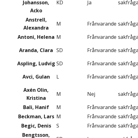
Johansson,
KD
Ja
sakfråg
Acko
Anstrell,
M
Frånvarande
sakfråg
Alexandra
Antoni, Helena
M
Frånvarande
sakfråg
Aranda, Clara
SD
Frånvarande
sakfråg
Aspling, Ludvig
SD
Frånvarande
sakfråg
Avci, Gulan
L
Frånvarande
sakfråg
Axén Olin,
M
Nej
sakfråg
Kristina
Bali, Hanif
M
Frånvarande
sakfråg
Beckman, Lars
M
Frånvarande
sakfråg
Begic, Denis
S
Frånvarande
sakfråg
Bengtsson,