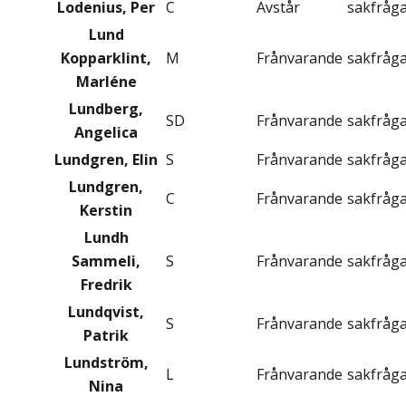
Lodenius, Per
C
Avstår
sakfråg
Lund
Kopparklint,
M
Frånvarande
sakfråg
Marléne
Lundberg,
SD
Frånvarande
sakfråg
Angelica
Lundgren, Elin
S
Frånvarande
sakfråg
Lundgren,
C
Frånvarande
sakfråg
Kerstin
Lundh
Sammeli,
S
Frånvarande
sakfråg
Fredrik
Lundqvist,
S
Frånvarande
sakfråg
Patrik
Lundström,
L
Frånvarande
sakfråg
Nina