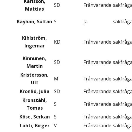
Karlsson,
SD
Frånvarande
sakfråg
Mattias
Kayhan, Sultan
S
Ja
sakfråg
Kihlström,
KD
Frånvarande
sakfråg
Ingemar
Kinnunen,
SD
Frånvarande
sakfråg
Martin
Kristersson,
M
Frånvarande
sakfråg
Ulf
Kronlid, Julia
SD
Frånvarande
sakfråg
Kronståhl,
S
Frånvarande
sakfråg
Tomas
Köse, Serkan
S
Frånvarande
sakfråg
Lahti, Birger
V
Frånvarande
sakfråg