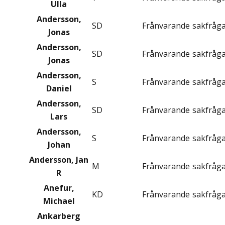
Ulla
Andersson,
SD
Frånvarande
sakfråg
Jonas
Andersson,
SD
Frånvarande
sakfråg
Jonas
Andersson,
S
Frånvarande
sakfråg
Daniel
Andersson,
SD
Frånvarande
sakfråg
Lars
Andersson,
S
Frånvarande
sakfråg
Johan
Andersson, Jan
M
Frånvarande
sakfråg
R
Anefur,
KD
Frånvarande
sakfråg
Michael
Ankarberg