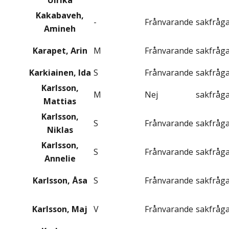
Ulrika
Kakabaveh,
-
Frånvarande
sakfråg
Amineh
Karapet, Arin
M
Frånvarande
sakfråg
Karkiainen, Ida
S
Frånvarande
sakfråg
Karlsson,
M
Nej
sakfråg
Mattias
Karlsson,
S
Frånvarande
sakfråg
Niklas
Karlsson,
S
Frånvarande
sakfråg
Annelie
Karlsson, Åsa
S
Frånvarande
sakfråg
Karlsson, Maj
V
Frånvarande
sakfråg