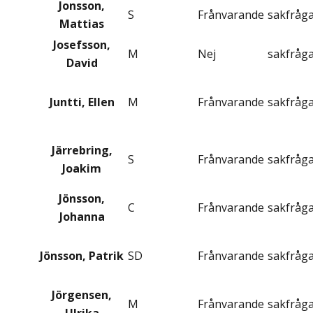
Jonsson,
S
Frånvarande
sakfråg
Mattias
Josefsson,
M
Nej
sakfråg
David
Juntti, Ellen
M
Frånvarande
sakfråg
Järrebring,
S
Frånvarande
sakfråg
Joakim
Jönsson,
C
Frånvarande
sakfråg
Johanna
Jönsson, Patrik
SD
Frånvarande
sakfråg
Jörgensen,
M
Frånvarande
sakfråg