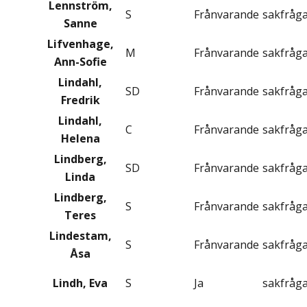
Lennström,
S
Frånvarande
sakfråg
Sanne
Lifvenhage,
M
Frånvarande
sakfråg
Ann-Sofie
Lindahl,
SD
Frånvarande
sakfråg
Fredrik
Lindahl,
C
Frånvarande
sakfråg
Helena
Lindberg,
SD
Frånvarande
sakfråg
Linda
Lindberg,
S
Frånvarande
sakfråg
Teres
Lindestam,
S
Frånvarande
sakfråg
Åsa
Lindh, Eva
S
Ja
sakfråg