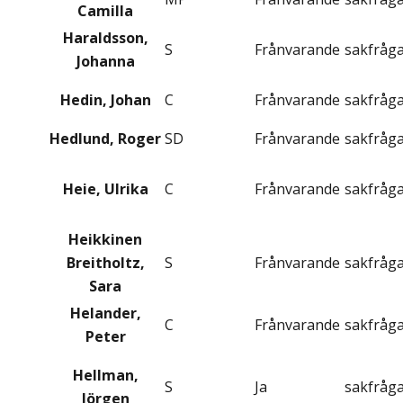
Camilla
Haraldsson,
S
Frånvarande
sakfråg
Johanna
Hedin, Johan
C
Frånvarande
sakfråg
Hedlund, Roger
SD
Frånvarande
sakfråg
Heie, Ulrika
C
Frånvarande
sakfråg
Heikkinen
Breitholtz,
S
Frånvarande
sakfråg
Sara
Helander,
C
Frånvarande
sakfråg
Peter
Hellman,
S
Ja
sakfråg
Jörgen