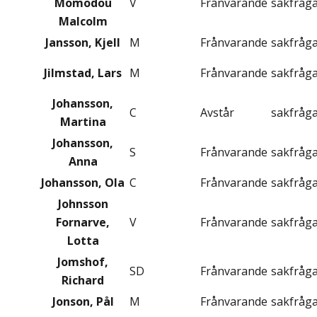
Momodou
V
Frånvarande
sakfråg
Malcolm
Jansson, Kjell
M
Frånvarande
sakfråg
Jilmstad, Lars
M
Frånvarande
sakfråg
Johansson,
C
Avstår
sakfråg
Martina
Johansson,
S
Frånvarande
sakfråg
Anna
Johansson, Ola
C
Frånvarande
sakfråg
Johnsson
Fornarve,
V
Frånvarande
sakfråg
Lotta
Jomshof,
SD
Frånvarande
sakfråg
Richard
Jonson, Pål
M
Frånvarande
sakfråg