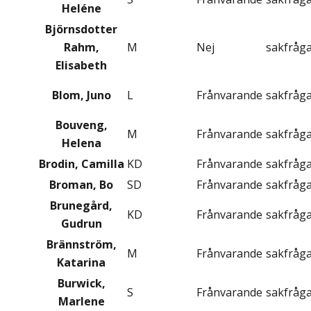
Heléne
Björnsdotter
Rahm,
M
Nej
sakfråg
Elisabeth
Blom, Juno
L
Frånvarande
sakfråg
Bouveng,
M
Frånvarande
sakfråg
Helena
Brodin, Camilla
KD
Frånvarande
sakfråg
Broman, Bo
SD
Frånvarande
sakfråg
Brunegård,
KD
Frånvarande
sakfråg
Gudrun
Brännström,
M
Frånvarande
sakfråg
Katarina
Burwick,
S
Frånvarande
sakfråg
Marlene