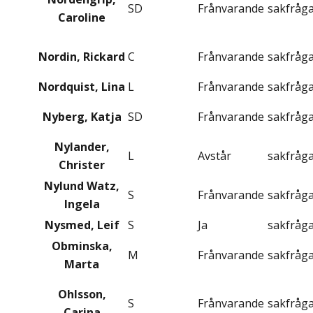
SD
Frånvarande
sakfråg
Caroline
Nordin, Rickard
C
Frånvarande
sakfråg
Nordquist, Lina
L
Frånvarande
sakfråg
Nyberg, Katja
SD
Frånvarande
sakfråg
Nylander,
L
Avstår
sakfråg
Christer
Nylund Watz,
S
Frånvarande
sakfråg
Ingela
Nysmed, Leif
S
Ja
sakfråg
Obminska,
M
Frånvarande
sakfråg
Marta
Ohlsson,
S
Frånvarande
sakfråg
Carina