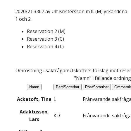
2020/21:3367 av Ulf Kristersson m.fl. (M) yrkandena
1 och 2.
Reservation
2
(
M
)
Reservation
3
(
C
)
Reservation
4
(
L
)
Omröstning i sakfrågan
Utskottets förslag mot reser
"Namn" i fallande ordning
Namn
Parti
Sorterbar
Röst
Sorterbar
Omröstni
Acketoft, Tina
L
Frånvarande
sakfråg
Adaktusson,
KD
Frånvarande
sakfråg
Lars