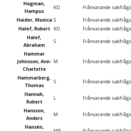
Hagman,
KD
Frånvarande
sakfråg
Hampus
Haider, Monica
S
Frånvarande
sakfråg
Halef, Robert
KD
Frånvarande
sakfråg
Halef,
S
Frånvarande
sakfråg
Abraham
Hammar
Johnsson, Ann-
M
Frånvarande
sakfråg
Charlotte
Hammarberg,
S
Frånvarande
sakfråg
Thomas
Hannah,
L
Frånvarande
sakfråg
Robert
Hansson,
M
Frånvarande
sakfråg
Anders
Hansén,
MP
Frånvarande
sakfråg