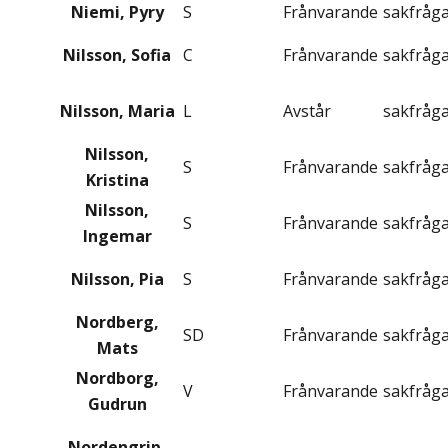
Niemi, Pyry
S
Frånvarande
sakfråg
Nilsson, Sofia
C
Frånvarande
sakfråg
Nilsson, Maria
L
Avstår
sakfråg
Nilsson,
S
Frånvarande
sakfråg
Kristina
Nilsson,
S
Frånvarande
sakfråg
Ingemar
Nilsson, Pia
S
Frånvarande
sakfråg
Nordberg,
SD
Frånvarande
sakfråg
Mats
Nordborg,
V
Frånvarande
sakfråg
Gudrun
Nordengrip,