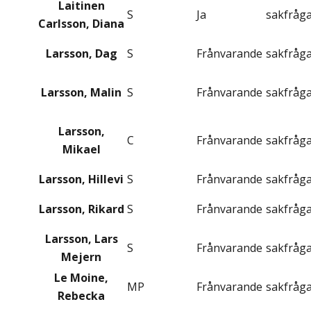
Laitinen
S
Ja
sakfråg
Carlsson, Diana
Larsson, Dag
S
Frånvarande
sakfråg
Larsson, Malin
S
Frånvarande
sakfråg
Larsson,
C
Frånvarande
sakfråg
Mikael
Larsson, Hillevi
S
Frånvarande
sakfråg
Larsson, Rikard
S
Frånvarande
sakfråg
Larsson, Lars
S
Frånvarande
sakfråg
Mejern
Le Moine,
MP
Frånvarande
sakfråg
Rebecka