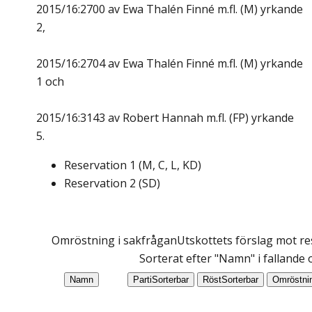
2015/16:2700 av Ewa Thalén Finné m.fl. (M) yrkande
2,
2015/16:2704 av Ewa Thalén Finné m.fl. (M) yrkande
1 och
2015/16:3143 av Robert Hannah m.fl. (FP) yrkande
5.
Reservation
1
(
M, C, L, KD
)
Reservation
2
(
SD
)
Omröstning i sakfrågan
Utskottets förslag mot res
Sorterat efter "Namn" i fallande
Namn
Parti
Sorterbar
Röst
Sorterbar
Omröstni