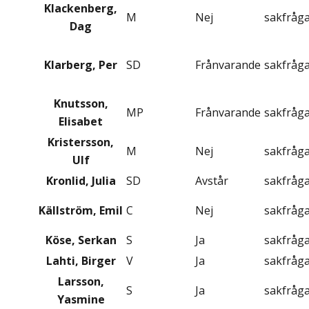
Klackenberg,
M
Nej
sakfråg
Dag
Klarberg, Per
SD
Frånvarande
sakfråg
Knutsson,
MP
Frånvarande
sakfråg
Elisabet
Kristersson,
M
Nej
sakfråg
Ulf
Kronlid, Julia
SD
Avstår
sakfråg
Källström, Emil
C
Nej
sakfråg
Köse, Serkan
S
Ja
sakfråg
Lahti, Birger
V
Ja
sakfråg
Larsson,
S
Ja
sakfråg
Yasmine