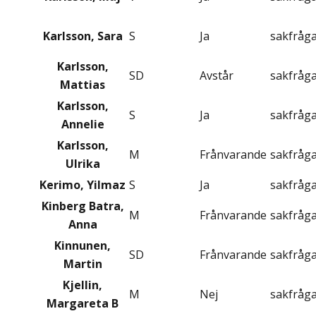
Karlsson, Sara
S
Ja
sakfråg
Karlsson,
SD
Avstår
sakfråg
Mattias
Karlsson,
S
Ja
sakfråg
Annelie
Karlsson,
M
Frånvarande
sakfråg
Ulrika
Kerimo, Yilmaz
S
Ja
sakfråg
Kinberg Batra,
M
Frånvarande
sakfråg
Anna
Kinnunen,
SD
Frånvarande
sakfråg
Martin
Kjellin,
M
Nej
sakfråg
Margareta B