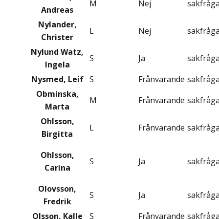
M
Nej
sakfråg
Andreas
Nylander,
L
Nej
sakfråg
Christer
Nylund Watz,
S
Ja
sakfråg
Ingela
Nysmed, Leif
S
Frånvarande
sakfråg
Obminska,
M
Frånvarande
sakfråg
Marta
Ohlsson,
L
Frånvarande
sakfråg
Birgitta
Ohlsson,
S
Ja
sakfråg
Carina
Olovsson,
S
Ja
sakfråg
Fredrik
Olsson, Kalle
S
Frånvarande
sakfråg