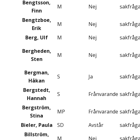
Bengtsson,
M
Nej
sakfråg
Finn
Bengtzboe,
M
Nej
sakfråg
Erik
Berg, Ulf
M
Nej
sakfråg
Bergheden,
M
Nej
sakfråg
Sten
Bergman,
S
Ja
sakfråg
Håkan
Bergstedt,
S
Frånvarande
sakfråg
Hannah
Bergström,
MP
Frånvarande
sakfråg
Stina
Bieler, Paula
SD
Avstår
sakfråg
Billström,
M
Nej
sakfråg