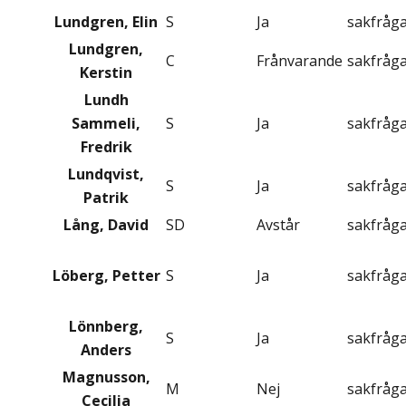
Lundgren, Elin
S
Ja
sakfråg
Lundgren,
C
Frånvarande
sakfråg
Kerstin
Lundh
Sammeli,
S
Ja
sakfråg
Fredrik
Lundqvist,
S
Ja
sakfråg
Patrik
Lång, David
SD
Avstår
sakfråg
Löberg, Petter
S
Ja
sakfråg
Lönnberg,
S
Ja
sakfråg
Anders
Magnusson,
M
Nej
sakfråg
Cecilia