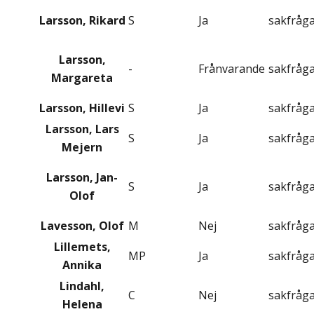
Larsson, Rikard
S
Ja
sakfråg
Larsson,
-
Frånvarande
sakfråg
Margareta
Larsson, Hillevi
S
Ja
sakfråg
Larsson, Lars
S
Ja
sakfråg
Mejern
Larsson, Jan-
S
Ja
sakfråg
Olof
Lavesson, Olof
M
Nej
sakfråg
Lillemets,
MP
Ja
sakfråg
Annika
Lindahl,
C
Nej
sakfråg
Helena