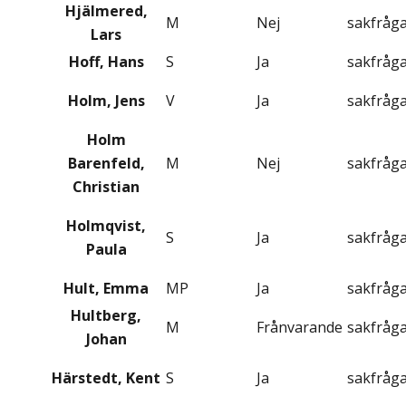
Hjälmered,
M
Nej
sakfråg
Lars
Hoff, Hans
S
Ja
sakfråg
Holm, Jens
V
Ja
sakfråg
Holm
Barenfeld,
M
Nej
sakfråg
Christian
Holmqvist,
S
Ja
sakfråg
Paula
Hult, Emma
MP
Ja
sakfråg
Hultberg,
M
Frånvarande
sakfråg
Johan
Härstedt, Kent
S
Ja
sakfråg