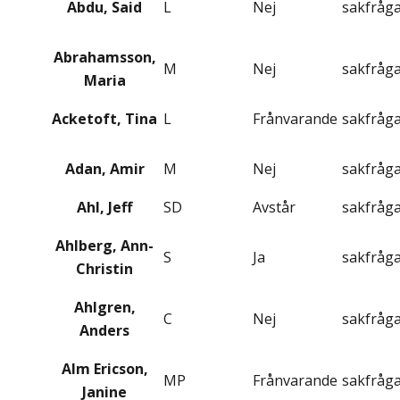
Abdu, Said
L
Nej
sakfråg
Abrahamsson,
M
Nej
sakfråg
Maria
Acketoft, Tina
L
Frånvarande
sakfråg
Adan, Amir
M
Nej
sakfråg
Ahl, Jeff
SD
Avstår
sakfråg
Ahlberg, Ann-
S
Ja
sakfråg
Christin
Ahlgren,
C
Nej
sakfråg
Anders
Alm Ericson,
MP
Frånvarande
sakfråg
Janine