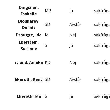
Dingizian,
MP
Ja
sakfråg
Esabelle
Dioukarev,
SD
Avstår
sakfråg
Dennis
Drougge, Ida
M
Nej
sakfråg
Eberstein,
S
Ja
sakfråg
Susanne
Eclund, Annika
KD
Nej
sakfråg
Ekeroth, Kent
SD
Avstår
sakfråg
Ekeroth, Ida
S
Ja
sakfråg