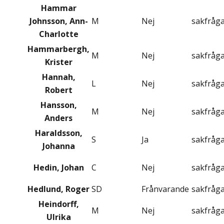
Hammar
Johnsson, Ann-
M
Nej
sakfråg
Charlotte
Hammarbergh,
M
Nej
sakfråg
Krister
Hannah,
L
Nej
sakfråg
Robert
Hansson,
M
Nej
sakfråg
Anders
Haraldsson,
S
Ja
sakfråg
Johanna
Hedin, Johan
C
Nej
sakfråg
Hedlund, Roger
SD
Frånvarande
sakfråg
Heindorff,
M
Nej
sakfråg
Ulrika