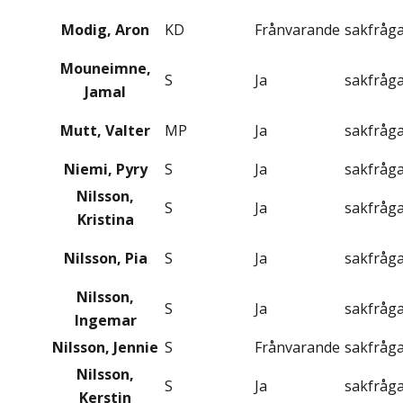
Modig, Aron
KD
Frånvarande
sakfråg
Mouneimne,
S
Ja
sakfråg
Jamal
Mutt, Valter
MP
Ja
sakfråg
Niemi, Pyry
S
Ja
sakfråg
Nilsson,
S
Ja
sakfråg
Kristina
Nilsson, Pia
S
Ja
sakfråg
Nilsson,
S
Ja
sakfråg
Ingemar
Nilsson, Jennie
S
Frånvarande
sakfråg
Nilsson,
S
Ja
sakfråg
Kerstin