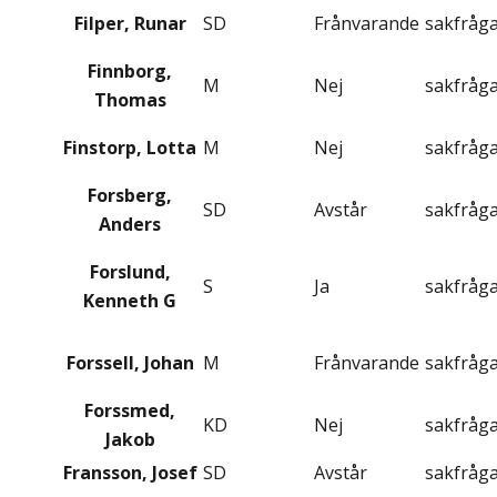
Filper, Runar
SD
Frånvarande
sakfråg
Finnborg,
M
Nej
sakfråg
Thomas
Finstorp, Lotta
M
Nej
sakfråg
Forsberg,
SD
Avstår
sakfråg
Anders
Forslund,
S
Ja
sakfråg
Kenneth G
Forssell, Johan
M
Frånvarande
sakfråg
Forssmed,
KD
Nej
sakfråg
Jakob
Fransson, Josef
SD
Avstår
sakfråg