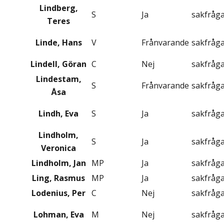
Lindberg,
S
Ja
sakfråg
Teres
Linde, Hans
V
Frånvarande
sakfråg
Lindell, Göran
C
Nej
sakfråg
Lindestam,
S
Frånvarande
sakfråg
Åsa
Lindh, Eva
S
Ja
sakfråg
Lindholm,
S
Ja
sakfråg
Veronica
Lindholm, Jan
MP
Ja
sakfråg
Ling, Rasmus
MP
Ja
sakfråg
Lodenius, Per
C
Nej
sakfråg
Lohman, Eva
M
Nej
sakfråg