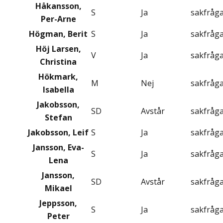
Håkansson,
S
Ja
sakfråg
Per-Arne
Högman, Berit
S
Ja
sakfråg
Höj Larsen,
V
Ja
sakfråg
Christina
Hökmark,
M
Nej
sakfråg
Isabella
Jakobsson,
SD
Avstår
sakfråg
Stefan
Jakobsson, Leif
S
Ja
sakfråg
Jansson, Eva-
S
Ja
sakfråg
Lena
Jansson,
SD
Avstår
sakfråg
Mikael
Jeppsson,
S
Ja
sakfråg
Peter