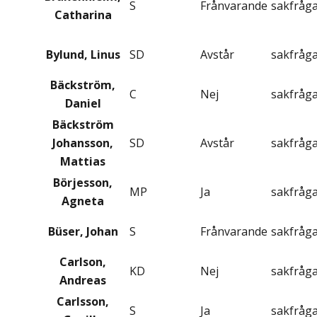
S
Frånvarande
sakfråg
Catharina
Bylund, Linus
SD
Avstår
sakfråg
Bäckström,
C
Nej
sakfråg
Daniel
Bäckström
Johansson,
SD
Avstår
sakfråg
Mattias
Börjesson,
MP
Ja
sakfråg
Agneta
Büser, Johan
S
Frånvarande
sakfråg
Carlson,
KD
Nej
sakfråg
Andreas
Carlsson,
S
Ja
sakfråg