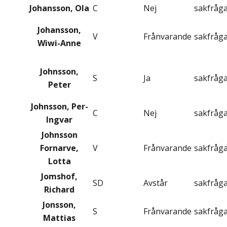
Johansson, Ola
C
Nej
sakfråg
Johansson,
V
Frånvarande
sakfråg
Wiwi-Anne
Johnsson,
S
Ja
sakfråg
Peter
Johnsson, Per-
C
Nej
sakfråg
Ingvar
Johnsson
Fornarve,
V
Frånvarande
sakfråg
Lotta
Jomshof,
SD
Avstår
sakfråg
Richard
Jonsson,
S
Frånvarande
sakfråg
Mattias