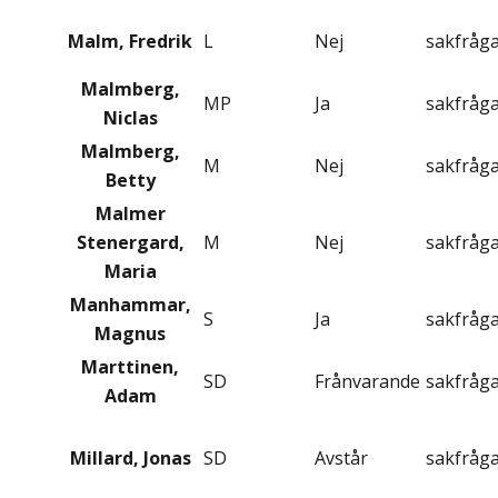
Malm, Fredrik
L
Nej
sakfråg
Malmberg,
MP
Ja
sakfråg
Niclas
Malmberg,
M
Nej
sakfråg
Betty
Malmer
Stenergard,
M
Nej
sakfråg
Maria
Manhammar,
S
Ja
sakfråg
Magnus
Marttinen,
SD
Frånvarande
sakfråg
Adam
Millard, Jonas
SD
Avstår
sakfråg