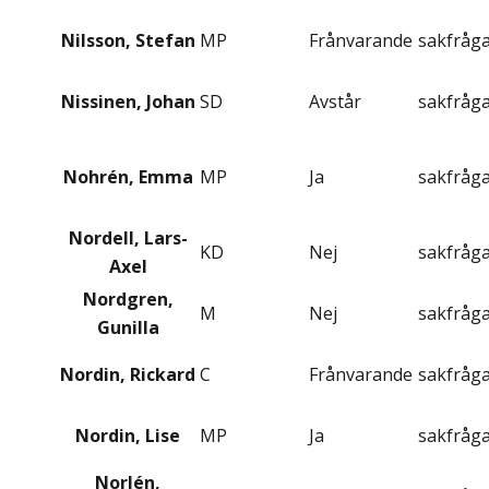
Nilsson, Stefan
MP
Frånvarande
sakfråg
Nissinen, Johan
SD
Avstår
sakfråg
Nohrén, Emma
MP
Ja
sakfråg
Nordell, Lars-
KD
Nej
sakfråg
Axel
Nordgren,
M
Nej
sakfråg
Gunilla
Nordin, Rickard
C
Frånvarande
sakfråg
Nordin, Lise
MP
Ja
sakfråg
Norlén,