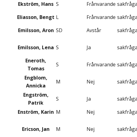
Ekström, Hans
S
Frånvarande
sakfråg
Eliasson, Bengt
L
Frånvarande
sakfråg
Emilsson, Aron
SD
Avstår
sakfråg
Emilsson, Lena
S
Ja
sakfråg
Eneroth,
S
Frånvarande
sakfråg
Tomas
Engblom,
M
Nej
sakfråg
Annicka
Engström,
S
Ja
sakfråg
Patrik
Enström, Karin
M
Nej
sakfråg
Ericson, Jan
M
Nej
sakfråg