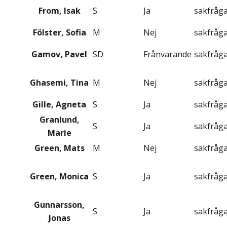
From, Isak
S
Ja
sakfråg
Fölster, Sofia
M
Nej
sakfråg
Gamov, Pavel
SD
Frånvarande
sakfråg
Ghasemi, Tina
M
Nej
sakfråg
Gille, Agneta
S
Ja
sakfråg
Granlund,
S
Ja
sakfråg
Marie
Green, Mats
M
Nej
sakfråg
Green, Monica
S
Ja
sakfråg
Gunnarsson,
S
Ja
sakfråg
Jonas