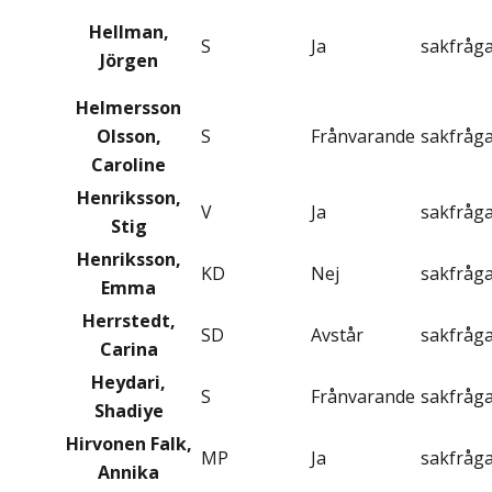
Hellman,
S
Ja
sakfråg
Jörgen
Helmersson
Olsson,
S
Frånvarande
sakfråg
Caroline
Henriksson,
V
Ja
sakfråg
Stig
Henriksson,
KD
Nej
sakfråg
Emma
Herrstedt,
SD
Avstår
sakfråg
Carina
Heydari,
S
Frånvarande
sakfråg
Shadiye
Hirvonen Falk,
MP
Ja
sakfråg
Annika