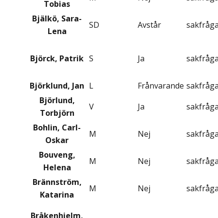
Tobias
Bjälkö, Sara-
SD
Avstår
sakfråg
Lena
Björck, Patrik
S
Ja
sakfråg
Björklund, Jan
L
Frånvarande
sakfråg
Björlund,
V
Ja
sakfråg
Torbjörn
Bohlin, Carl-
M
Nej
sakfråg
Oskar
Bouveng,
M
Nej
sakfråg
Helena
Brännström,
M
Nej
sakfråg
Katarina
Bråkenhielm,