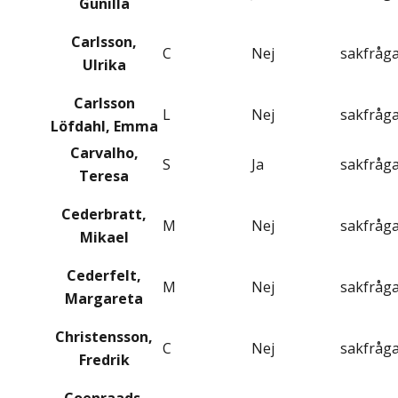
Gunilla
Carlsson,
C
Nej
sakfråg
Ulrika
Carlsson
L
Nej
sakfråg
Löfdahl, Emma
Carvalho,
S
Ja
sakfråg
Teresa
Cederbratt,
M
Nej
sakfråg
Mikael
Cederfelt,
M
Nej
sakfråg
Margareta
Christensson,
C
Nej
sakfråg
Fredrik