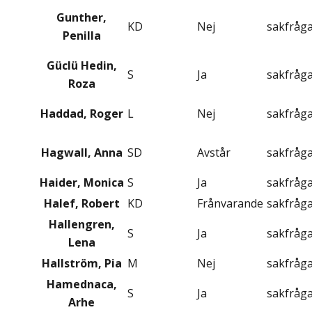
Gunther,
KD
Nej
sakfråg
Penilla
Güclü Hedin,
S
Ja
sakfråg
Roza
Haddad, Roger
L
Nej
sakfråg
Hagwall, Anna
SD
Avstår
sakfråg
Haider, Monica
S
Ja
sakfråg
Halef, Robert
KD
Frånvarande
sakfråg
Hallengren,
S
Ja
sakfråg
Lena
Hallström, Pia
M
Nej
sakfråg
Hamednaca,
S
Ja
sakfråg
Arhe