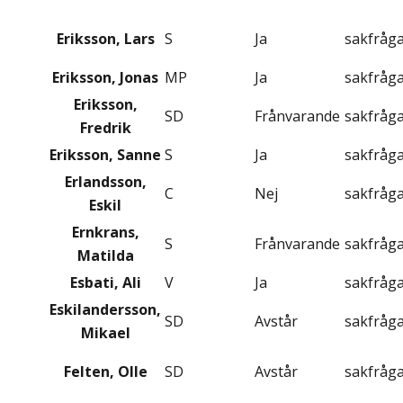
Eriksson, Lars
S
Ja
sakfråg
Eriksson, Jonas
MP
Ja
sakfråg
Eriksson,
SD
Frånvarande
sakfråg
Fredrik
Eriksson, Sanne
S
Ja
sakfråg
Erlandsson,
C
Nej
sakfråg
Eskil
Ernkrans,
S
Frånvarande
sakfråg
Matilda
Esbati, Ali
V
Ja
sakfråg
Eskilandersson,
SD
Avstår
sakfråg
Mikael
Felten, Olle
SD
Avstår
sakfråg