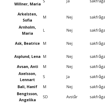
S
Ja
sakfråg
Willner, Maria
Arkelsten,
M
Nej
sakfråg
Sofia
Arnholm,
L
Nej
sakfråg
Maria
Ask, Beatrice
M
Nej
sakfråg
Asplund, Lena
M
Nej
sakfråg
Avsan, Anti
M
Nej
sakfråg
Axelsson,
S
Ja
sakfråg
Lennart
Bali, Hanif
M
Nej
sakfråg
Bengtsson,
SD
Avstår
sakfråg
Angelika