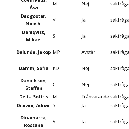
Coenraads,
M
Nej
sakfråg
Åsa
Dadgostar,
V
Ja
sakfråg
Nooshi
Dahlqvist,
S
Ja
sakfråg
Mikael
Dalunde, Jakop
MP
Avstår
sakfråg
Damm, Sofia
KD
Nej
sakfråg
Danielsson,
C
Nej
sakfråg
Staffan
Delis, Sotiris
M
Frånvarande
sakfråg
Dibrani, Adnan
S
Ja
sakfråg
Dinamarca,
V
Ja
sakfråg
Rossana