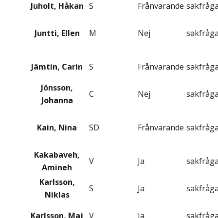
Juholt, Håkan
S
Frånvarande
sakfråg
Juntti, Ellen
M
Nej
sakfråg
Jämtin, Carin
S
Frånvarande
sakfråg
Jönsson,
C
Nej
sakfråg
Johanna
Kain, Nina
SD
Frånvarande
sakfråg
Kakabaveh,
V
Ja
sakfråg
Amineh
Karlsson,
S
Ja
sakfråg
Niklas
Karlsson, Maj
V
Ja
sakfråg