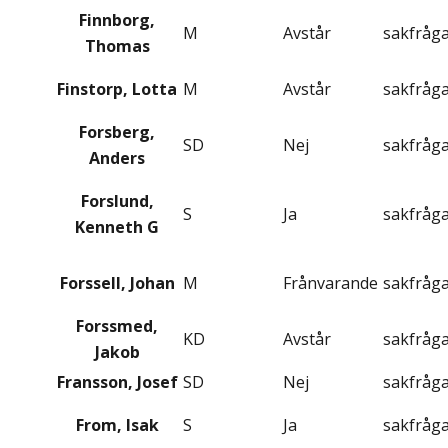
Finnborg,
M
Avstår
sakfråg
Thomas
Finstorp, Lotta
M
Avstår
sakfråg
Forsberg,
SD
Nej
sakfråg
Anders
Forslund,
S
Ja
sakfråg
Kenneth G
Forssell, Johan
M
Frånvarande
sakfråg
Forssmed,
KD
Avstår
sakfråg
Jakob
Fransson, Josef
SD
Nej
sakfråg
From, Isak
S
Ja
sakfråg