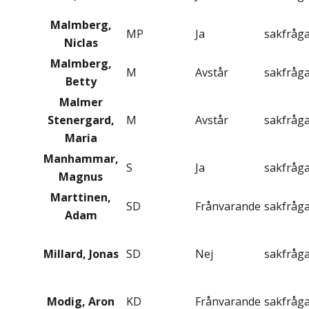
Malmberg,
MP
Ja
sakfråg
Niclas
Malmberg,
M
Avstår
sakfråg
Betty
Malmer
Stenergard,
M
Avstår
sakfråg
Maria
Manhammar,
S
Ja
sakfråg
Magnus
Marttinen,
SD
Frånvarande
sakfråg
Adam
Millard, Jonas
SD
Nej
sakfråg
Modig, Aron
KD
Frånvarande
sakfråg