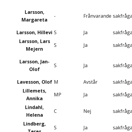
Larsson,
-
Frånvarande
sakfråg
Margareta
Larsson, Hillevi
S
Ja
sakfråg
Larsson, Lars
S
Ja
sakfråg
Mejern
Larsson, Jan-
S
Ja
sakfråg
Olof
Lavesson, Olof
M
Avstår
sakfråg
Lillemets,
MP
Ja
sakfråg
Annika
Lindahl,
C
Nej
sakfråg
Helena
Lindberg,
S
Ja
sakfråg
Teres