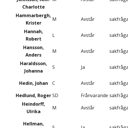
Charlotte
Hammarbergh,
M
Avstår
sakfråg
Krister
Hannah,
L
Avstår
sakfråg
Robert
Hansson,
M
Avstår
sakfråg
Anders
Haraldsson,
S
Ja
sakfråg
Johanna
Hedin, Johan
C
Avstår
sakfråg
Hedlund, Roger
SD
Frånvarande
sakfråg
Heindorff,
M
Avstår
sakfråg
Ulrika
Hellman,
S
Ja
sakfråg