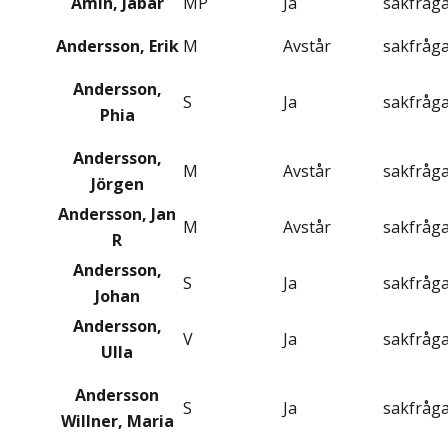
Amin, Jabar
MP
Ja
sakfråg
Andersson, Erik
M
Avstår
sakfråg
Andersson,
S
Ja
sakfråg
Phia
Andersson,
M
Avstår
sakfråg
Jörgen
Andersson, Jan
M
Avstår
sakfråg
R
Andersson,
S
Ja
sakfråg
Johan
Andersson,
V
Ja
sakfråg
Ulla
Andersson
S
Ja
sakfråg
Willner, Maria