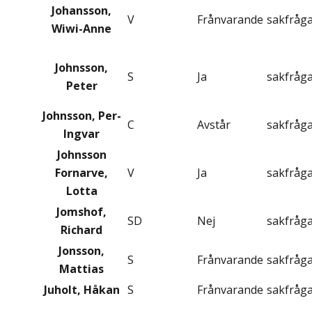
Johansson,
V
Frånvarande
sakfråg
Wiwi-Anne
Johnsson,
S
Ja
sakfråg
Peter
Johnsson, Per-
C
Avstår
sakfråg
Ingvar
Johnsson
Fornarve,
V
Ja
sakfråg
Lotta
Jomshof,
SD
Nej
sakfråg
Richard
Jonsson,
S
Frånvarande
sakfråg
Mattias
Juholt, Håkan
S
Frånvarande
sakfråg