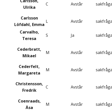
Carlsson,
C
Avstår
sakfråg
Ulrika
Carlsson
L
Avstår
sakfråg
Löfdahl, Emma
Carvalho,
S
Ja
sakfråg
Teresa
Cederbratt,
M
Avstår
sakfråg
Mikael
Cederfelt,
M
Avstår
sakfråg
Margareta
Christensson,
C
Avstår
sakfråg
Fredrik
Coenraads,
M
Avstår
sakfråg
Åsa