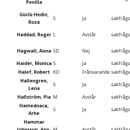
Penilla
Güclü Hedin,
S
Ja
sakfråg
Roza
Haddad, Roger
L
Avstår
sakfråg
Hagwall, Anna
SD
Nej
sakfråg
Haider, Monica
S
Ja
sakfråg
Halef, Robert
KD
Frånvarande
sakfråg
Hallengren,
S
Ja
sakfråg
Lena
Hallström, Pia
M
Avstår
sakfråg
Hamednaca,
S
Ja
sakfråg
Arhe
Hammar
Johnsson, Ann-
M
Avstår
sakfråg