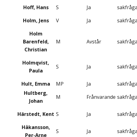
Hoff, Hans
S
Ja
sakfråg
Holm, Jens
V
Ja
sakfråg
Holm
Barenfeld,
M
Avstår
sakfråg
Christian
Holmqvist,
S
Ja
sakfråg
Paula
Hult, Emma
MP
Ja
sakfråg
Hultberg,
M
Frånvarande
sakfråg
Johan
Härstedt, Kent
S
Ja
sakfråg
Håkansson,
S
Ja
sakfråg
Per-Arne