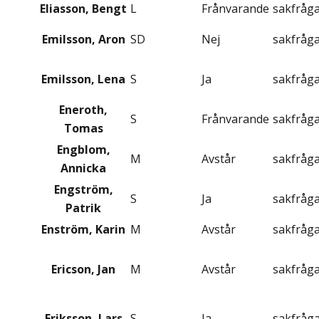
Eliasson, Bengt
L
Frånvarande
sakfråg
Emilsson, Aron
SD
Nej
sakfråg
Emilsson, Lena
S
Ja
sakfråg
Eneroth,
S
Frånvarande
sakfråg
Tomas
Engblom,
M
Avstår
sakfråg
Annicka
Engström,
S
Ja
sakfråg
Patrik
Enström, Karin
M
Avstår
sakfråg
Ericson, Jan
M
Avstår
sakfråg
Eriksson, Lars
S
Ja
sakfråg