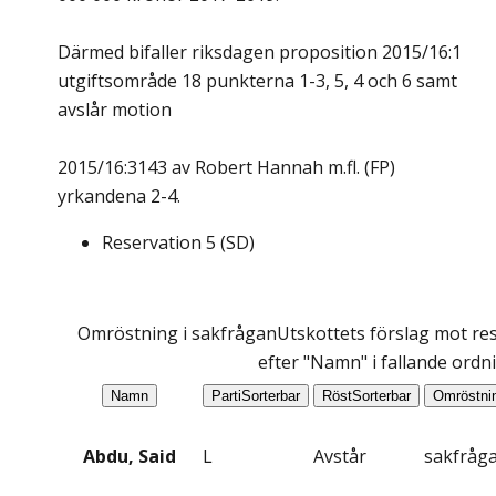
Därmed bifaller riksdagen proposition 2015/16:1
utgiftsområde 18 punkterna 1-3, 5, 4 och 6 samt
avslår motion
2015/16:3143 av Robert Hannah m.fl. (FP)
yrkandena 2-4.
Reservation
5
(
SD
)
Omröstning i sakfrågan
Utskottets förslag mot res
efter "Namn" i fallande ordn
Namn
Parti
Sorterbar
Röst
Sorterbar
Omröstni
Abdu, Said
L
Avstår
sakfråg