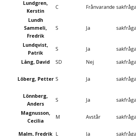
Lundgren,
C
Frånvarande
sakfråg
Kerstin
Lundh
Sammeli,
S
Ja
sakfråg
Fredrik
Lundqvist,
S
Ja
sakfråg
Patrik
Lång, David
SD
Nej
sakfråg
Löberg, Petter
S
Ja
sakfråg
Lönnberg,
S
Ja
sakfråg
Anders
Magnusson,
M
Avstår
sakfråg
Cecilia
Malm, Fredrik
L
Ja
sakfråg