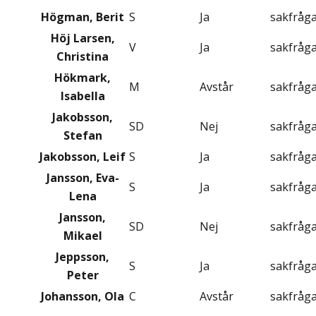
Högman, Berit
S
Ja
sakfråg
Höj Larsen,
V
Ja
sakfråg
Christina
Hökmark,
M
Avstår
sakfråg
Isabella
Jakobsson,
SD
Nej
sakfråg
Stefan
Jakobsson, Leif
S
Ja
sakfråg
Jansson, Eva-
S
Ja
sakfråg
Lena
Jansson,
SD
Nej
sakfråg
Mikael
Jeppsson,
S
Ja
sakfråg
Peter
Johansson, Ola
C
Avstår
sakfråg