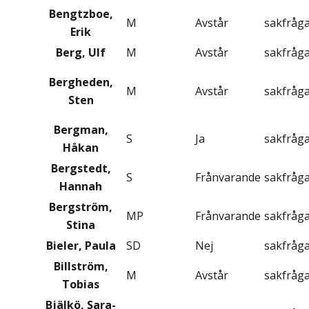
Bengtzboe,
M
Avstår
sakfråg
Erik
Berg, Ulf
M
Avstår
sakfråg
Bergheden,
M
Avstår
sakfråg
Sten
Bergman,
S
Ja
sakfråg
Håkan
Bergstedt,
S
Frånvarande
sakfråg
Hannah
Bergström,
MP
Frånvarande
sakfråg
Stina
Bieler, Paula
SD
Nej
sakfråg
Billström,
M
Avstår
sakfråg
Tobias
Bjälkö, Sara-