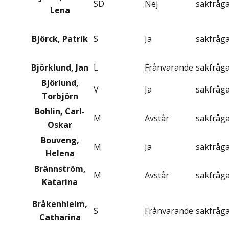
SD
Nej
sakfråg
Lena
Björck, Patrik
S
Ja
sakfråg
Björklund, Jan
L
Frånvarande
sakfråg
Björlund,
V
Ja
sakfråg
Torbjörn
Bohlin, Carl-
M
Avstår
sakfråg
Oskar
Bouveng,
M
Ja
sakfråg
Helena
Brännström,
M
Avstår
sakfråg
Katarina
Bråkenhielm,
S
Frånvarande
sakfråg
Catharina