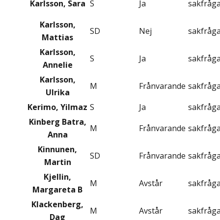
Karlsson, Sara
S
Ja
sakfråg
Karlsson,
SD
Nej
sakfråg
Mattias
Karlsson,
S
Ja
sakfråg
Annelie
Karlsson,
M
Frånvarande
sakfråg
Ulrika
Kerimo, Yilmaz
S
Ja
sakfråg
Kinberg Batra,
M
Frånvarande
sakfråg
Anna
Kinnunen,
SD
Frånvarande
sakfråg
Martin
Kjellin,
M
Avstår
sakfråg
Margareta B
Klackenberg,
M
Avstår
sakfråg
Dag