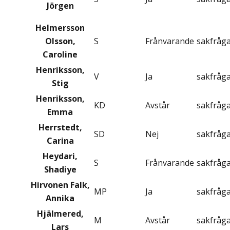
Jörgen
Helmersson
Olsson,
S
Frånvarande
sakfråg
Caroline
Henriksson,
V
Ja
sakfråg
Stig
Henriksson,
KD
Avstår
sakfråg
Emma
Herrstedt,
SD
Nej
sakfråg
Carina
Heydari,
S
Frånvarande
sakfråg
Shadiye
Hirvonen Falk,
MP
Ja
sakfråg
Annika
Hjälmered,
M
Avstår
sakfråg
Lars