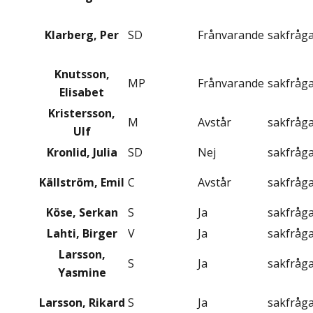
Klarberg, Per
SD
Frånvarande
sakfråg
Knutsson,
MP
Frånvarande
sakfråg
Elisabet
Kristersson,
M
Avstår
sakfråg
Ulf
Kronlid, Julia
SD
Nej
sakfråg
Källström, Emil
C
Avstår
sakfråg
Köse, Serkan
S
Ja
sakfråg
Lahti, Birger
V
Ja
sakfråg
Larsson,
S
Ja
sakfråg
Yasmine
Larsson, Rikard
S
Ja
sakfråg