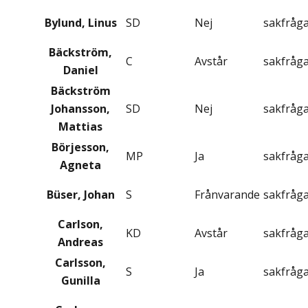
Bylund, Linus
SD
Nej
sakfråg
Bäckström,
C
Avstår
sakfråg
Daniel
Bäckström
Johansson,
SD
Nej
sakfråg
Mattias
Börjesson,
MP
Ja
sakfråg
Agneta
Büser, Johan
S
Frånvarande
sakfråg
Carlson,
KD
Avstår
sakfråg
Andreas
Carlsson,
S
Ja
sakfråg
Gunilla