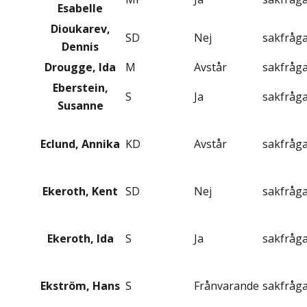
Esabelle
Dioukarev,
SD
Nej
sakfråg
Dennis
Drougge, Ida
M
Avstår
sakfråg
Eberstein,
S
Ja
sakfråg
Susanne
Eclund, Annika
KD
Avstår
sakfråg
Ekeroth, Kent
SD
Nej
sakfråg
Ekeroth, Ida
S
Ja
sakfråg
Ekström, Hans
S
Frånvarande
sakfråg