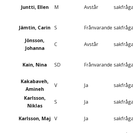
Juntti, Ellen
M
Avstår
sakfråg
Jämtin, Carin
S
Frånvarande
sakfråg
Jönsson,
C
Avstår
sakfråg
Johanna
Kain, Nina
SD
Frånvarande
sakfråg
Kakabaveh,
V
Ja
sakfråg
Amineh
Karlsson,
S
Ja
sakfråg
Niklas
Karlsson, Maj
V
Ja
sakfråg