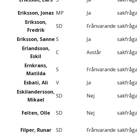
Eriksson, Jonas
MP
Ja
sakfråg
Eriksson,
SD
Frånvarande
sakfråg
Fredrik
Eriksson, Sanne
S
Ja
sakfråg
Erlandsson,
C
Avstår
sakfråg
Eskil
Ernkrans,
S
Frånvarande
sakfråg
Matilda
Esbati, Ali
V
Ja
sakfråg
Eskilandersson,
SD
Nej
sakfråg
Mikael
Felten, Olle
SD
Nej
sakfråg
Filper, Runar
SD
Frånvarande
sakfråg