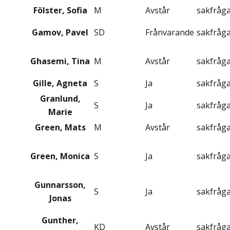
Fölster, Sofia
M
Avstår
sakfråg
Gamov, Pavel
SD
Frånvarande
sakfråg
Ghasemi, Tina
M
Avstår
sakfråg
Gille, Agneta
S
Ja
sakfråg
Granlund,
S
Ja
sakfråg
Marie
Green, Mats
M
Avstår
sakfråg
Green, Monica
S
Ja
sakfråg
Gunnarsson,
S
Ja
sakfråg
Jonas
Gunther,
KD
Avstår
sakfråg