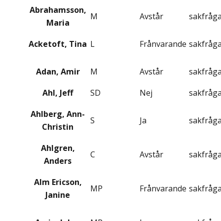
Abrahamsson,
M
Avstår
sakfråg
Maria
Acketoft, Tina
L
Frånvarande
sakfråg
Adan, Amir
M
Avstår
sakfråg
Ahl, Jeff
SD
Nej
sakfråg
Ahlberg, Ann-
S
Ja
sakfråg
Christin
Ahlgren,
C
Avstår
sakfråg
Anders
Alm Ericson,
MP
Frånvarande
sakfråg
Janine