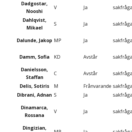
Dadgostar,
V
Ja
sakfråg
Nooshi
Dahlqvist,
S
Ja
sakfråg
Mikael
Dalunde, Jakop
MP
Ja
sakfråg
Damm, Sofia
KD
Avstår
sakfråg
Danielsson,
C
Avstår
sakfråg
Staffan
Delis, Sotiris
M
Frånvarande
sakfråg
Dibrani, Adnan
S
Ja
sakfråg
Dinamarca,
V
Ja
sakfråg
Rossana
Dingizian,
MP
Ja
sakfråg