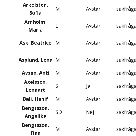
Arkelsten,
M
Avstår
sakfråg
Sofia
Arnholm,
L
Avstår
sakfråg
Maria
Ask, Beatrice
M
Avstår
sakfråg
Asplund, Lena
M
Avstår
sakfråg
Avsan, Anti
M
Avstår
sakfråg
Axelsson,
S
Ja
sakfråg
Lennart
Bali, Hanif
M
Avstår
sakfråg
Bengtsson,
SD
Nej
sakfråg
Angelika
Bengtsson,
M
Avstår
sakfråg
Finn