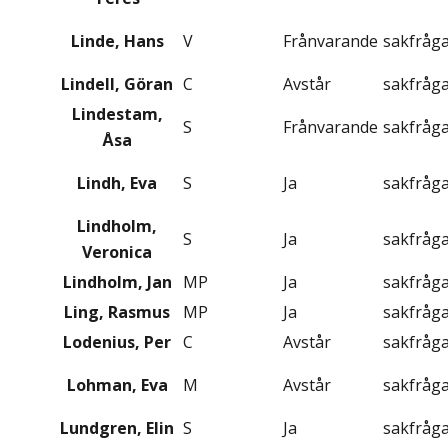
Linde, Hans
V
Frånvarande
sakfråg
Lindell, Göran
C
Avstår
sakfråg
Lindestam,
S
Frånvarande
sakfråg
Åsa
Lindh, Eva
S
Ja
sakfråg
Lindholm,
S
Ja
sakfråg
Veronica
Lindholm, Jan
MP
Ja
sakfråg
Ling, Rasmus
MP
Ja
sakfråg
Lodenius, Per
C
Avstår
sakfråg
Lohman, Eva
M
Avstår
sakfråg
Lundgren, Elin
S
Ja
sakfråg