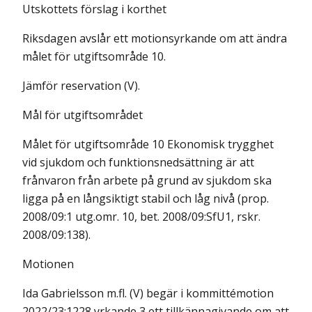
Utskottets förslag i korthet
Riksdagen avslår ett motionsyrkande om att ändra
målet för utgifts­område 10.
Jämför reservation (V).
Mål för utgiftsområdet
Målet för utgiftsområde 10 Ekonomisk trygghet
vid sjukdom och funktions­nedsättning är att
frånvaron från arbete på grund av sjukdom ska
ligga på en lång­­siktigt stabil och låg nivå (prop.
2008/09:1 utg.omr. 10, bet. 2008/09:SfU1, rskr.
2008/09:138).
Motionen
Ida Gabrielsson m.fl. (V) begär i kommittémotion
2022/23:1228 yrkande 3 ett tillkännagivande om att