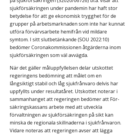
på sjukförsäkringen (S2020/06726) bl.a. visar att
sjukför­säkringen under pandemin har haft stor
betydelse för att ge ekonomisk trygghet för de
grupper på arbetsmarknaden som inte har kunnat
utföra förvärvsarbete hemifrån vid mildare
symtom. I sitt slutbetänkande (SOU 2022:10)
bedömer Coronakommissionen åtgärderna inom
sjukförsäkringen som väl avvägda.
När det gäller måluppfyllelsen delar utskottet
regeringens bedömning att målet om en
långsiktigt stabil och låg sjukfrånvaro delvis har
uppfyllts under resultatåret. Utskottet noterar i
sammanhanget att regeringen bedömer att För­
säkrings­kassans arbete med att utveckla
förvaltningen av sjukförsäkringen på sikt kan
minska de regionala skillnaderna i sjukfrånvaron.
Vidare noteras att regeringen avser att lägga