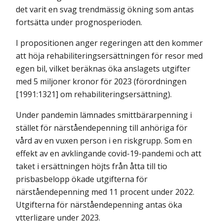
det varit en svag trendmässig ökning som antas
fort­sätta under prognosperioden.
I propositionen anger regeringen att den kommer
att höja rehabiliterings­ersättningen för resor med
egen bil, vilket beräknas öka anslagets utgifter
med 5 miljoner kronor för 2023 (förordningen
[1991:1321] om rehabiliterings­ersättning).
Under pandemin lämnades smittbärarpenning i
stället för närstående­penning till anhöriga för
vård av en vuxen person i en riskgrupp. Som en
effekt av en avklingande covid-19-pandemi och att
taket i ersättningen höjts från åtta till tio
prisbasbelopp ökade utgifterna för
närståendepenning med 11 procent under 2022.
Utgifterna för närståendepenning antas öka
ytterligare under 2023.