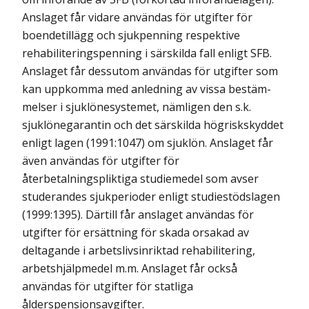
Anslaget får vidare användas för utgifter för
boendetillägg och sjuk­penning respektive
rehabiliteringspenning i särskilda fall enligt SFB.
Anslaget får dessutom användas för utgifter som
kan uppkomma med anledning av vissa bestäm­
melser i sjuklönesystemet, nämligen den s.k.
sjuklönegarantin och det sär­skilda högriskskyddet
enligt lagen (1991:1047) om sjuklön. Anslaget får
även användas för utgifter för
återbetalningspliktiga studiemedel som avser
studerandes sjukperioder enligt studiestödslagen
(1999:1395). Därtill får anslaget användas för
utgifter för ersättning för skada orsakad av
deltagande i arbetslivsinriktad rehabilitering,
arbetshjälpmedel m.m. Anslaget får också
användas för utgifter för statliga
ålderspensionsavgifter.