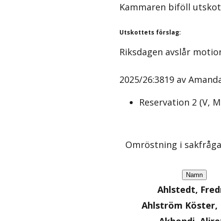
Kammaren biföll utskot
Utskottets förslag
:
Riksdagen avslår motio
2025/26:3819 av Amanda 
Reservation
2
(
V, 
Omröstning i sakfråg
Namn
Ahlstedt, Fred
Ahlström Köster