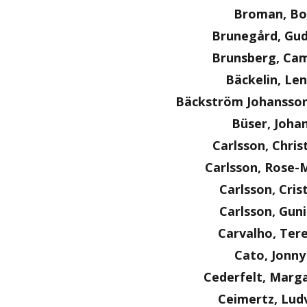
Broman, Bo
Brunegård, Gu
Brunsberg, Cam
Bäckelin, Le
Bäckström Johansson
Büser, Joha
Carlsson, Chris
Carlsson, Rose-
Carlsson, Cris
Carlsson, Guni
Carvalho, Ter
Cato, Jonny
Cederfelt, Marg
Ceimertz, Lud