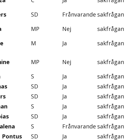
za
C
Ja
sakfrågan
ers
SD
Frånvarande
sakfrågan
a
MP
Nej
sakfrågan
ie
M
Ja
sakfrågan
nine
MP
Nej
sakfrågan
a
S
Ja
sakfrågan
nas
SD
Ja
sakfrågan
rs
SD
Ja
sakfrågan
han
S
Ja
sakfrågan
ias
SD
Ja
sakfrågan
alena
S
Frånvarande
sakfrågan
, Pontus
SD
Ja
sakfrågan