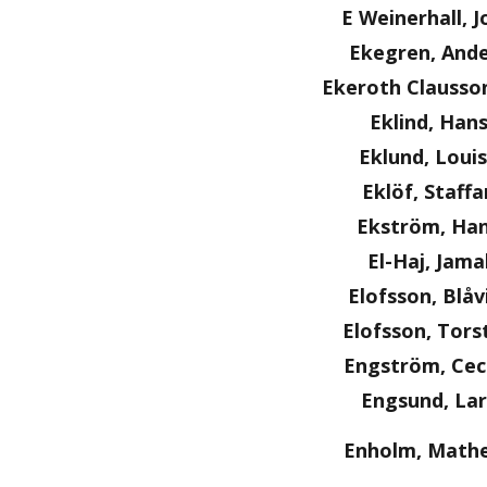
E Weinerhall, J
Ekegren, Ande
Ekeroth Clausson
Eklind, Han
Eklund, Loui
Eklöf, Staffa
Ekström, Ha
El-Haj, Jama
Elofsson, Blåv
Elofsson, Tors
Engström, Ceci
Engsund, Lar
Enholm, Math