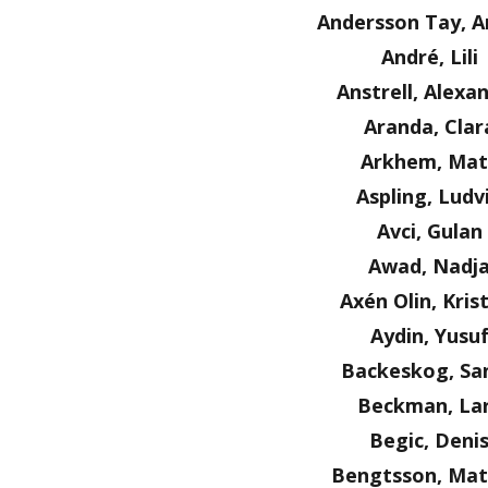
Andersson Tay, A
André, Lili
Anstrell, Alexa
Aranda, Clar
Arkhem, Mat
Aspling, Ludv
Avci, Gulan
Awad, Nadj
Axén Olin, Kris
Aydin, Yusu
Backeskog, Sa
Beckman, La
Begic, Deni
Bengtsson, Mat