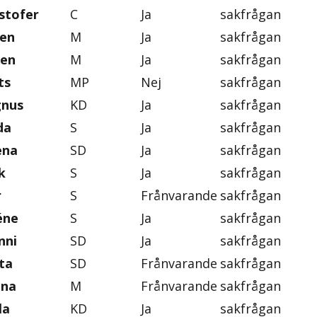
stofer
C
Ja
sakfrågan
ten
M
Ja
sakfrågan
gen
M
Ja
sakfrågan
ts
MP
Nej
sakfrågan
gnus
KD
Ja
sakfrågan
da
S
Ja
sakfrågan
ena
SD
Ja
sakfrågan
k
S
Ja
sakfrågan
r
S
Frånvarande
sakfrågan
éne
S
Ja
sakfrågan
nni
SD
Ja
sakfrågan
ta
SD
Frånvarande
sakfrågan
ena
M
Frånvarande
sakfrågan
la
KD
Ja
sakfrågan