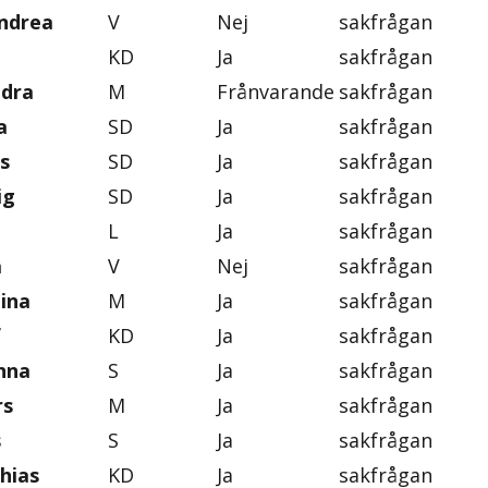
ndrea
V
Nej
sakfrågan
KD
Ja
sakfrågan
ndra
M
Frånvarande
sakfrågan
a
SD
Ja
sakfrågan
s
SD
Ja
sakfrågan
ig
SD
Ja
sakfrågan
L
Ja
sakfrågan
a
V
Nej
sakfrågan
tina
M
Ja
sakfrågan
f
KD
Ja
sakfrågan
nna
S
Ja
sakfrågan
rs
M
Ja
sakfrågan
s
S
Ja
sakfrågan
hias
KD
Ja
sakfrågan