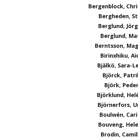
Bergenblock, Chri
Bergheden, S
Berglund, Jör
Berglund, Ma
Berntsson, Ma
Birinxhiku, Ai
Bjälkö, Sara-L
Björck, Patri
Björk, Pede
Björklund, Hel
Björnerfors, U
Boulwén, Cari
Bouveng, Hel
Brodin, Camil