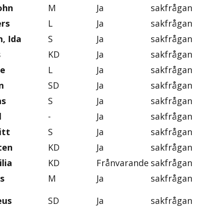
ohn
M
Ja
sakfrågan
rs
L
Ja
sakfrågan
, Ida
S
Ja
sakfrågan
s
KD
Ja
sakfrågan
se
L
Ja
sakfrågan
n
SD
Ja
sakfrågan
ns
S
Ja
sakfrågan
l
-
Ja
sakfrågan
itt
S
Ja
sakfrågan
ten
KD
Ja
sakfrågan
lia
KD
Frånvarande
sakfrågan
s
M
Ja
sakfrågan
eus
SD
Ja
sakfrågan