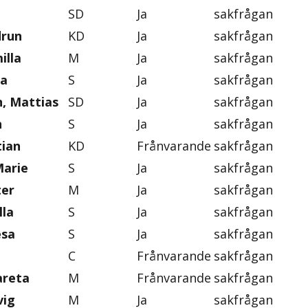
SD
Ja
sakfrågan
drun
KD
Ja
sakfrågan
illa
M
Ja
sakfrågan
na
S
Ja
sakfrågan
, Mattias
SD
Ja
sakfrågan
n
S
Ja
sakfrågan
tian
KD
Frånvarande
sakfrågan
Marie
S
Ja
sakfrågan
ter
M
Ja
sakfrågan
lla
S
Ja
sakfrågan
esa
S
Ja
sakfrågan
C
Frånvarande
sakfrågan
areta
M
Frånvarande
sakfrågan
vig
M
Ja
sakfrågan