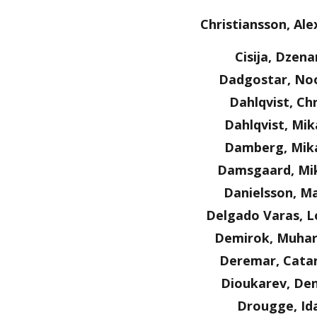
Christiansson, Al
Cisija, Dzena
Dadgostar, No
Dahlqvist, Chr
Dahlqvist, Mik
Damberg, Mik
Damsgaard, Mi
Danielsson, Ma
Delgado Varas, L
Demirok, Muha
Deremar, Cata
Dioukarev, Den
Drougge, Id