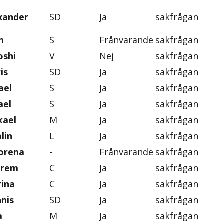
exander
SD
Ja
sakfrågan
n
S
Frånvarande
sakfrågan
oshi
V
Nej
sakfrågan
is
SD
Ja
sakfrågan
ael
S
Ja
sakfrågan
ael
S
Ja
sakfrågan
kael
M
Ja
sakfrågan
lin
L
Ja
sakfrågan
orena
-
Frånvarande
sakfrågan
rrem
C
Ja
sakfrågan
rina
C
Ja
sakfrågan
nis
SD
Ja
sakfrågan
a
M
Ja
sakfrågan