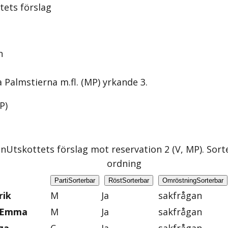
tets förslag
n
Palmstierna m.fl. (MP) yrkande 3.
MP
)
an
Utskottets förslag mot reservation 2 (V, MP)
. Sort
ordning
Parti
Sorterbar
Röst
Sorterbar
Omröstning
Sorterbar
rik
M
Ja
sakfrågan
, Emma
M
Ja
sakfrågan