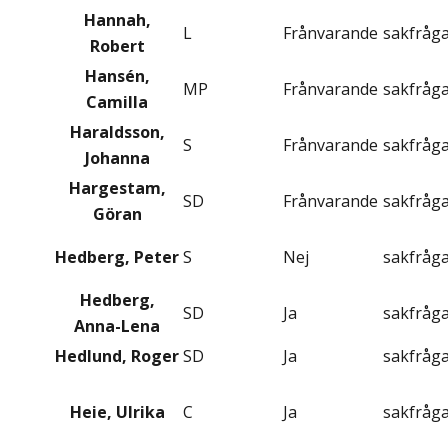
Hannah,
L
Frånvarande
sakfråg
Robert
Hansén,
MP
Frånvarande
sakfråg
Camilla
Haraldsson,
S
Frånvarande
sakfråg
Johanna
Hargestam,
SD
Frånvarande
sakfråg
Göran
Hedberg, Peter
S
Nej
sakfråg
Hedberg,
SD
Ja
sakfråg
Anna-Lena
Hedlund, Roger
SD
Ja
sakfråg
Heie, Ulrika
C
Ja
sakfråg