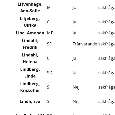
Lifvenhage,
M
Ja
sakfråg
Ann-Sofie
Liljeberg,
C
Ja
sakfråg
Ulrika
Lind, Amanda
MP
Ja
sakfråg
Lindahl,
SD
Frånvarande
sakfråg
Fredrik
Lindahl,
C
Ja
sakfråg
Helena
Lindberg,
SD
Ja
sakfråg
Linda
Lindberg,
S
Nej
sakfråg
Kristoffer
Lindh, Eva
S
Nej
sakfråg