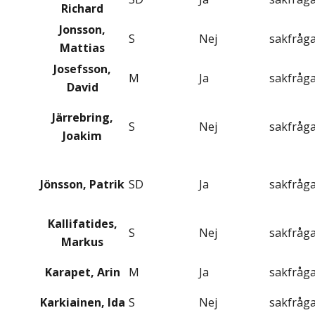
Richard
Jonsson,
S
Nej
sakfråg
Mattias
Josefsson,
M
Ja
sakfråg
David
Järrebring,
S
Nej
sakfråg
Joakim
Jönsson, Patrik
SD
Ja
sakfråg
Kallifatides,
S
Nej
sakfråg
Markus
Karapet, Arin
M
Ja
sakfråg
Karkiainen, Ida
S
Nej
sakfråg