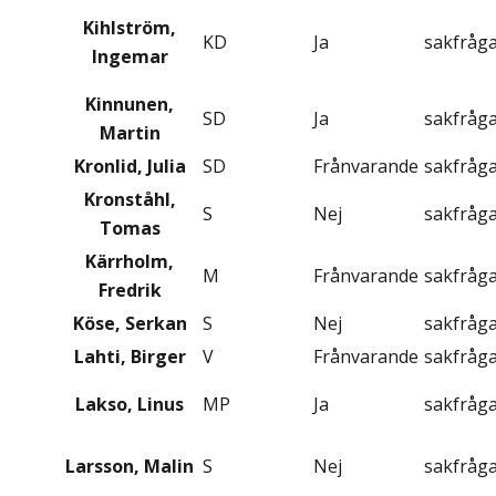
Kihlström,
KD
Ja
sakfråg
Ingemar
Kinnunen,
SD
Ja
sakfråg
Martin
Kronlid, Julia
SD
Frånvarande
sakfråg
Kronståhl,
S
Nej
sakfråg
Tomas
Kärrholm,
M
Frånvarande
sakfråg
Fredrik
Köse, Serkan
S
Nej
sakfråg
Lahti, Birger
V
Frånvarande
sakfråg
Lakso, Linus
MP
Ja
sakfråg
Larsson, Malin
S
Nej
sakfråg