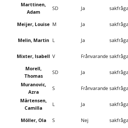
Marttinen,
SD
Ja
sakfråg
Adam
Meijer, Louise
M
Ja
sakfråg
Melin, Martin
L
Ja
sakfråg
Mixter, Isabell
V
Frånvarande
sakfråg
Morell,
SD
Ja
sakfråg
Thomas
Muranovic,
S
Frånvarande
sakfråg
Azra
Mårtensen,
L
Ja
sakfråg
Camilla
Möller, Ola
S
Nej
sakfråg