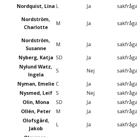
Nordquist, Lina
L
Ja
sakfråg
Nordström,
M
Ja
sakfråg
Charlotte
Nordström,
M
Ja
sakfråg
Susanne
Nyberg, Katja
SD
Ja
sakfråg
Nylund Watz,
S
Nej
sakfråg
Ingela
Nyman, Emelie
C
Ja
sakfråg
Nysmed, Leif
S
Nej
sakfråg
Olin, Mona
SD
Ja
sakfråg
Ollén, Peter
M
Ja
sakfråg
Olofsgård,
L
Ja
sakfråg
Jakob