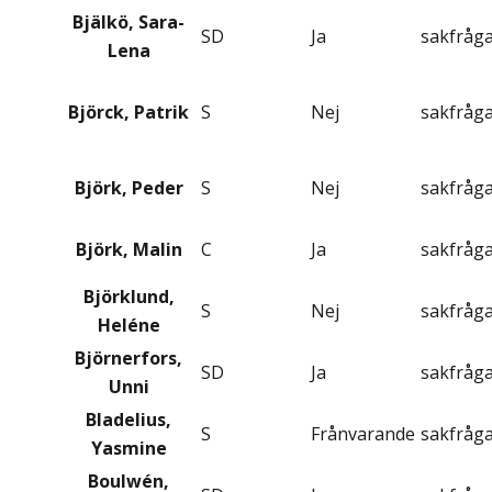
Bjälkö, Sara-
SD
Ja
sakfråg
Lena
Björck, Patrik
S
Nej
sakfråg
Björk, Peder
S
Nej
sakfråg
Björk, Malin
C
Ja
sakfråg
Björklund,
S
Nej
sakfråg
Heléne
Björnerfors,
SD
Ja
sakfråg
Unni
Bladelius,
S
Frånvarande
sakfråg
Yasmine
Boulwén,