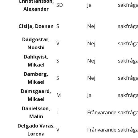
Christiansson,
SD
Ja
sakfråg
Alexander
Cisija, Dzenan
S
Nej
sakfråg
Dadgostar,
V
Nej
sakfråg
Nooshi
Dahlqvist,
S
Nej
sakfråg
Mikael
Damberg,
S
Nej
sakfråg
Mikael
Damsgaard,
M
Ja
sakfråg
Mikael
Danielsson,
L
Frånvarande
sakfråg
Malin
Delgado Varas,
V
Frånvarande
sakfråg
Lorena