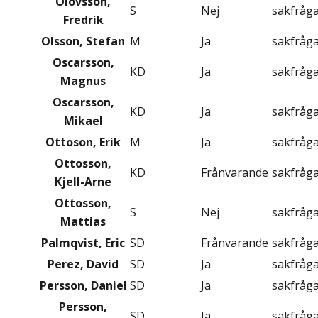
Olovsson,
S
Nej
sakfråg
Fredrik
Olsson, Stefan
M
Ja
sakfråg
Oscarsson,
KD
Ja
sakfråg
Magnus
Oscarsson,
KD
Ja
sakfråg
Mikael
Ottoson, Erik
M
Ja
sakfråg
Ottosson,
KD
Frånvarande
sakfråg
Kjell-Arne
Ottosson,
S
Nej
sakfråg
Mattias
Palmqvist, Eric
SD
Frånvarande
sakfråg
Perez, David
SD
Ja
sakfråg
Persson, Daniel
SD
Ja
sakfråg
Persson,
SD
Ja
sakfråg