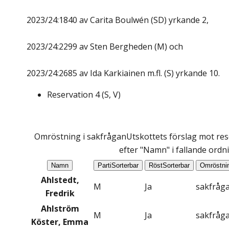
2023/24:1840 av Carita Boulwén (SD) yrkande 2,
2023/24:2299 av Sten Bergheden (M) och
2023/24:2685 av Ida Karkiainen m.fl. (S) yrkande 10.
Reservation
4
(
S, V
)
Omröstning i sakfrågan
Utskottets förslag mot rese
efter "Namn" i fallande ordn
Namn
Parti
Sorterbar
Röst
Sorterbar
Omröstni
Ahlstedt,
M
Ja
sakfråg
Fredrik
Ahlström
M
Ja
sakfråg
Köster, Emma