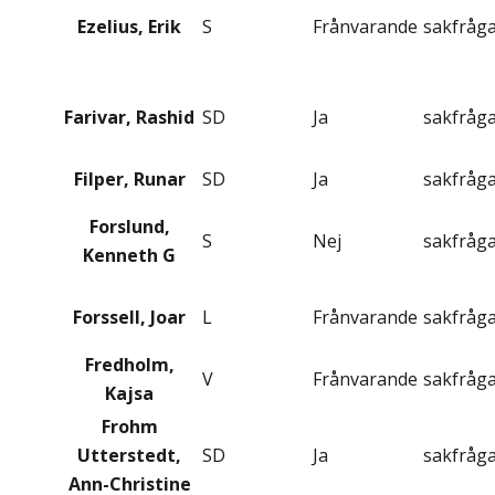
Ezelius, Erik
S
Frånvarande
sakfråg
Farivar, Rashid
SD
Ja
sakfråg
Filper, Runar
SD
Ja
sakfråg
Forslund,
S
Nej
sakfråg
Kenneth G
Forssell, Joar
L
Frånvarande
sakfråg
Fredholm,
V
Frånvarande
sakfråg
Kajsa
Frohm
Utterstedt,
SD
Ja
sakfråg
Ann-Christine