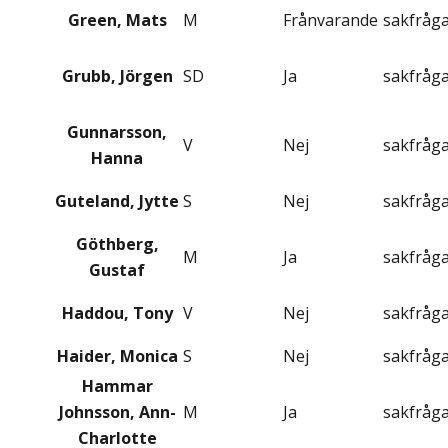
Green, Mats
M
Frånvarande
sakfråg
Grubb, Jörgen
SD
Ja
sakfråg
Gunnarsson,
V
Nej
sakfråg
Hanna
Guteland, Jytte
S
Nej
sakfråg
Göthberg,
M
Ja
sakfråg
Gustaf
Haddou, Tony
V
Nej
sakfråg
Haider, Monica
S
Nej
sakfråg
Hammar
Johnsson, Ann-
M
Ja
sakfråg
Charlotte