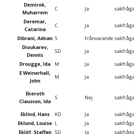
Demirok,
C
Ja
sakfråg
Muharrem
Deremar,
C
Ja
sakfråg
Catarina
Dibrani, Adnan
S
Frånvarande
sakfråg
Dioukarev,
SD
Ja
sakfråg
Dennis
Drougge, Ida
M
Ja
sakfråg
E Weinerhall,
M
Ja
sakfråg
John
Ekeroth
S
Nej
sakfråg
Clausson, Ida
Eklind, Hans
KD
Ja
sakfråg
Eklund, Louise
L
Ja
sakfråg
Eklöf, Staffan
SD
Ja
sakfråg