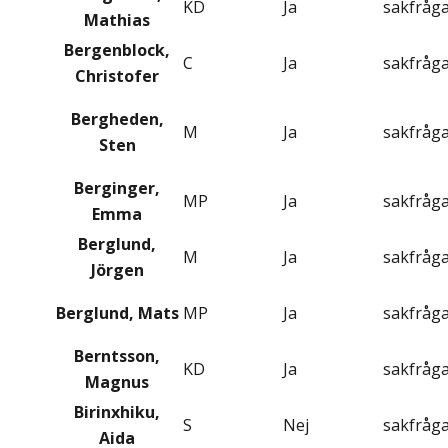
KD
Ja
sakfråg
Mathias
Bergenblock,
C
Ja
sakfråg
Christofer
Bergheden,
M
Ja
sakfråg
Sten
Berginger,
MP
Ja
sakfråg
Emma
Berglund,
M
Ja
sakfråg
Jörgen
Berglund, Mats
MP
Ja
sakfråg
Berntsson,
KD
Ja
sakfråg
Magnus
Birinxhiku,
S
Nej
sakfråg
Aida