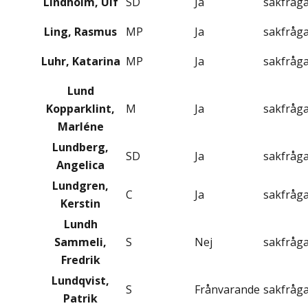
Lindholm, Ulf
SD
Ja
sakfråg
Ling, Rasmus
MP
Ja
sakfråg
Luhr, Katarina
MP
Ja
sakfråg
Lund
Kopparklint,
M
Ja
sakfråg
Marléne
Lundberg,
SD
Ja
sakfråg
Angelica
Lundgren,
C
Ja
sakfråg
Kerstin
Lundh
Sammeli,
S
Nej
sakfråg
Fredrik
Lundqvist,
S
Frånvarande
sakfråg
Patrik