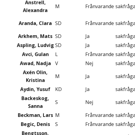
Anstrell,
M
Frånvarande
sakfråg
Alexandra
Aranda, Clara
SD
Frånvarande
sakfråg
Arkhem, Mats
SD
Ja
sakfråg
Aspling, Ludvig
SD
Ja
sakfråg
Avci, Gulan
L
Frånvarande
sakfråg
Awad, Nadja
V
Nej
sakfråg
Axén Olin,
M
Ja
sakfråg
Kristina
Aydin, Yusuf
KD
Ja
sakfråg
Backeskog,
S
Nej
sakfråg
Sanna
Beckman, Lars
M
Frånvarande
sakfråg
Begic, Denis
S
Frånvarande
sakfråg
Bengtsson,