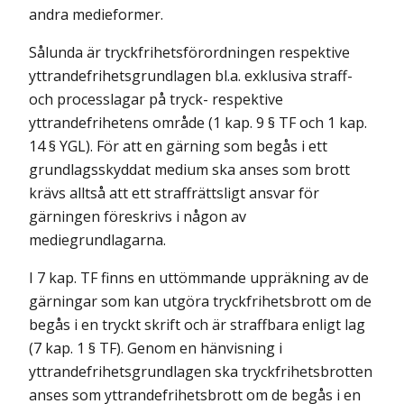
andra medieformer.
Sålunda är tryckfrihetsförordningen respektive
yttrandefrihetsgrundlagen bl.a. exklusiva straff-
och processlagar på tryck- respektive
yttrandefrihetens område (1 kap. 9 § TF och 1 kap.
14 § YGL). För att en gärning som begås i ett
grundlagsskyddat medium ska anses som brott
krävs alltså att ett straffrättsligt ansvar för
gärningen föreskrivs i någon av
mediegrundlagarna.
I 7 kap. TF finns en uttömmande uppräkning av de
gärningar som kan utgöra tryckfrihetsbrott om de
begås i en tryckt skrift och är straffbara enligt lag
(7 kap. 1 § TF). Genom en hänvisning i
yttrandefrihetsgrundlagen ska tryckfrihetsbrotten
anses som yttrandefrihetsbrott om de begås i en