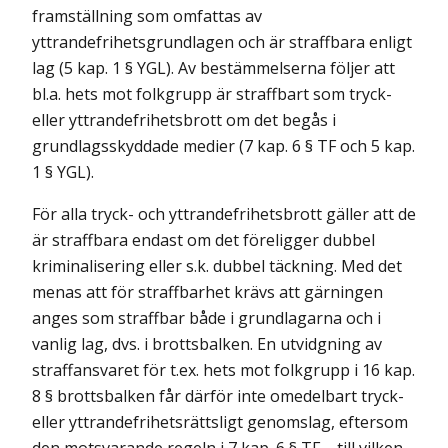
framställning som omfattas av
yttrandefrihetsgrundlagen och är straffbara enligt
lag (5 kap. 1 § YGL). Av bestämmelserna följer att
bl.a. hets mot folkgrupp är straffbart som tryck-
eller yttrandefrihetsbrott om det begås i
grundlagsskyddade medier (7 kap. 6 § TF och 5 kap.
1 § YGL).
För alla tryck- och yttrandefrihetsbrott gäller att de
är straffbara endast om det föreligger dubbel
kriminalisering eller s.k. dubbel täckning. Med det
menas att för straffbarhet krävs att gärningen
anges som straffbar både i grundlagarna och i
vanlig lag, dvs. i brottsbalken. En utvidgning av
straffansvaret för t.ex. hets mot folkgrupp i 16 kap.
8 § brottsbalken får därför inte omedelbart tryck-
eller yttrandefrihetsrättsligt genomslag, eftersom