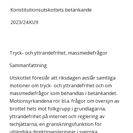
Konstitutionsutskottets
betänkande
2023/24:
KU9
Tryck- och yttrandefrihet, massmediefrågor
Sammanfattning
Utskottet föreslår att riksdagen avslår samtliga
motioner om tryck- och yttrandefrihet och om
massmediefrågor som behandlas i betänkandet.
Motionsyrkandena rör bl.a. frågor om översyn av
brottet hets mot folkgrupp i grundlagarna,
yttrandefrihet på internet och reglering av
techjättarna, en granskningsfunktion för
utländska direktinvesteringar i svenska