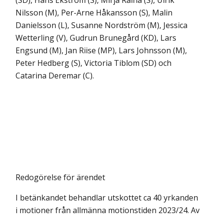
(SD), Hans Ekström (S), Mirja Räihä (S), Ulrik
Nilsson (M), Per-Arne Håkansson (S), Malin
Danielsson (L), Susanne Nordström (M), Jessica
Wetterling (V), Gudrun Brunegård (KD), Lars
Engsund (M), Jan Riise (MP), Lars Johnsson (M),
Peter Hedberg (S), Victoria Tiblom (SD) och
Catarina Deremar (C).
Redogörelse för ärendet
I betänkandet behandlar utskottet ca 40 yrkanden
i motioner från allmänna motionstiden 2023/24. Av