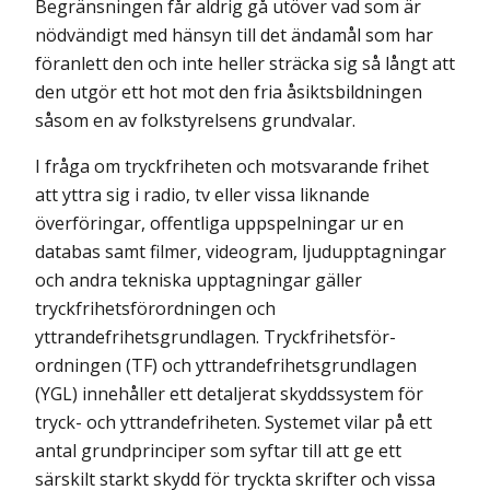
Begränsningen får aldrig gå utöver vad som är
nödvändigt med hänsyn till det ändamål som har
föranlett den och inte heller sträcka sig så långt att
den utgör ett hot mot den fria åsiktsbildningen
såsom en av folkstyrelsens grundvalar.
I fråga om tryckfriheten och motsvarande frihet
att yttra sig i radio, tv eller vissa liknande
överföringar, offentliga uppspelningar ur en
databas samt filmer, videogram, ljudupptagningar
och andra tekniska upptagningar gäller
tryckfrihetsförordningen och
yttrandefrihetsgrundlagen. Tryckfrihetsför­
ordningen (TF) och yttrandefrihetsgrundlagen
(YGL) innehåller ett detaljerat skyddssystem för
tryck- och yttrandefriheten. Systemet vilar på ett
antal grundprinciper som syftar till att ge ett
särskilt starkt skydd för tryckta skrifter och vissa