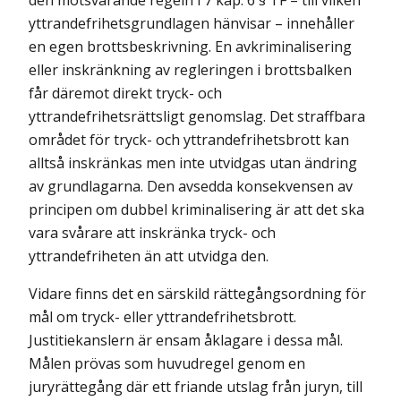
den motsvarande regeln i 7 kap. 6 § TF – till vilken
yttrandefrihetsgrundlagen hänvisar – innehåller
en egen brottsbeskrivning. En avkriminalisering
eller inskränkning av regleringen i brottsbalken
får däremot direkt tryck- och
yttrandefrihetsrättsligt genomslag. Det straffbara
området för tryck- och yttrandefrihetsbrott kan
alltså inskränkas men inte utvidgas utan ändring
av grundlagarna. Den avsedda konsekvensen av
principen om dubbel kriminalisering är att det ska
vara svårare att inskränka tryck- och
yttrandefriheten än att utvidga den.
Vidare finns det en särskild rättegångsordning för
mål om tryck- eller yttrandefrihetsbrott.
Justitiekanslern är ensam åklagare i dessa mål.
Målen prövas som huvudregel genom en
juryrättegång där ett friande utslag från juryn, till