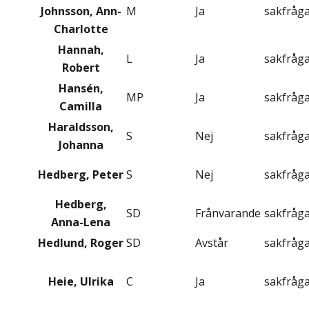
Johnsson, Ann-
M
Ja
sakfråg
Charlotte
Hannah,
L
Ja
sakfråg
Robert
Hansén,
MP
Ja
sakfråg
Camilla
Haraldsson,
S
Nej
sakfråg
Johanna
Hedberg, Peter
S
Nej
sakfråg
Hedberg,
SD
Frånvarande
sakfråg
Anna-Lena
Hedlund, Roger
SD
Avstår
sakfråg
Heie, Ulrika
C
Ja
sakfråg