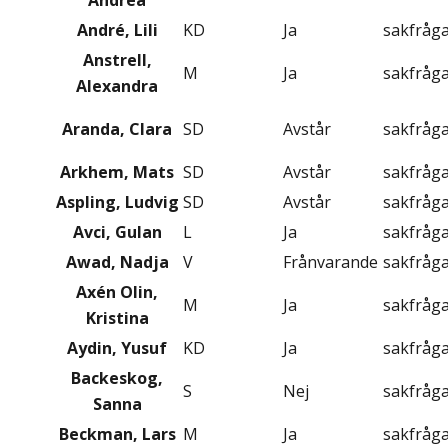
Andrea
André, Lili
KD
Ja
sakfråg
Anstrell,
M
Ja
sakfråg
Alexandra
Aranda, Clara
SD
Avstår
sakfråg
Arkhem, Mats
SD
Avstår
sakfråg
Aspling, Ludvig
SD
Avstår
sakfråg
Avci, Gulan
L
Ja
sakfråg
Awad, Nadja
V
Frånvarande
sakfråg
Axén Olin,
M
Ja
sakfråg
Kristina
Aydin, Yusuf
KD
Ja
sakfråg
Backeskog,
S
Nej
sakfråg
Sanna
Beckman, Lars
M
Ja
sakfråg