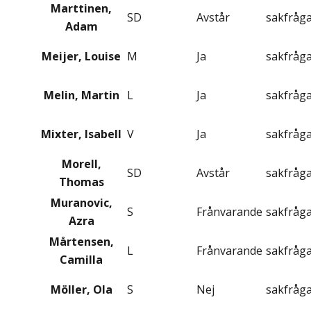
Marttinen,
SD
Avstår
sakfråg
Adam
Meijer, Louise
M
Ja
sakfråg
Melin, Martin
L
Ja
sakfråg
Mixter, Isabell
V
Ja
sakfråg
Morell,
SD
Avstår
sakfråg
Thomas
Muranovic,
S
Frånvarande
sakfråg
Azra
Mårtensen,
L
Frånvarande
sakfråg
Camilla
Möller, Ola
S
Nej
sakfråg