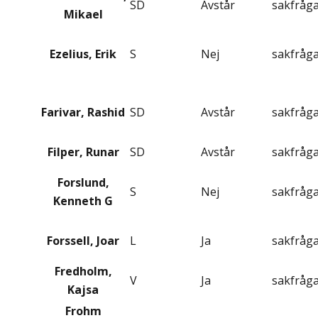
SD
Avstår
sakfråg
Mikael
Ezelius, Erik
S
Nej
sakfråg
Farivar, Rashid
SD
Avstår
sakfråg
Filper, Runar
SD
Avstår
sakfråg
Forslund,
S
Nej
sakfråg
Kenneth G
Forssell, Joar
L
Ja
sakfråg
Fredholm,
V
Ja
sakfråg
Kajsa
Frohm