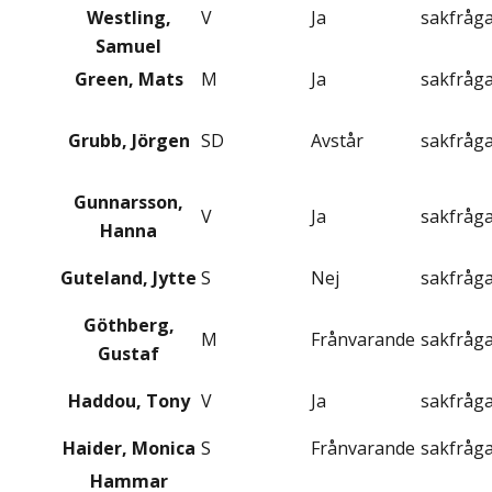
Westling,
V
Ja
sakfråg
Samuel
Green, Mats
M
Ja
sakfråg
Grubb, Jörgen
SD
Avstår
sakfråg
Gunnarsson,
V
Ja
sakfråg
Hanna
Guteland, Jytte
S
Nej
sakfråg
Göthberg,
M
Frånvarande
sakfråg
Gustaf
Haddou, Tony
V
Ja
sakfråg
Haider, Monica
S
Frånvarande
sakfråg
Hammar