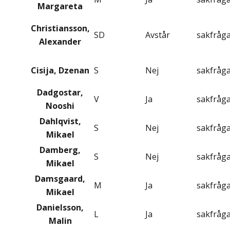
Margareta
Christiansson,
SD
Avstår
sakfråg
Alexander
Cisija, Dzenan
S
Nej
sakfråg
Dadgostar,
V
Ja
sakfråg
Nooshi
Dahlqvist,
S
Nej
sakfråg
Mikael
Damberg,
S
Nej
sakfråg
Mikael
Damsgaard,
M
Ja
sakfråg
Mikael
Danielsson,
L
Ja
sakfråg
Malin