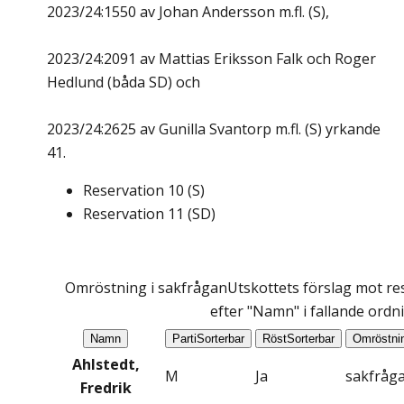
2023/24:1550 av Johan Andersson m.fl. (S),
2023/24:2091 av Mattias Eriksson Falk och Roger
Hedlund (båda SD) och
2023/24:2625 av Gunilla Svantorp m.fl. (S) yrkande
41.
Reservation
10
(
S
)
Reservation
11
(
SD
)
Omröstning i sakfrågan
Utskottets förslag mot res
efter "Namn" i fallande ordn
Namn
Parti
Sorterbar
Röst
Sorterbar
Omröstni
Ahlstedt,
M
Ja
sakfråg
Fredrik