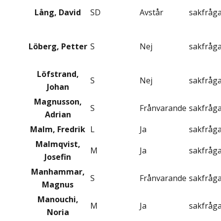
Lång, David
SD
Avstår
sakfråg
Löberg, Petter
S
Nej
sakfråg
Löfstrand,
S
Nej
sakfråg
Johan
Magnusson,
S
Frånvarande
sakfråg
Adrian
Malm, Fredrik
L
Ja
sakfråg
Malmqvist,
M
Ja
sakfråg
Josefin
Manhammar,
S
Frånvarande
sakfråg
Magnus
Manouchi,
M
Ja
sakfråg
Noria