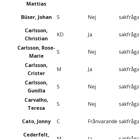
Mattias
Büser, Johan
S
Nej
sakfråg
Carlsson,
KD
Ja
sakfråg
Christian
Carlsson, Rose-
S
Nej
sakfråg
Marie
Carlsson,
M
Ja
sakfråg
Crister
Carlsson,
S
Nej
sakfråg
Gunilla
Carvalho,
S
Nej
sakfråg
Teresa
Cato, Jonny
C
Frånvarande
sakfråg
Cederfelt,
M
Ja
sakfråg