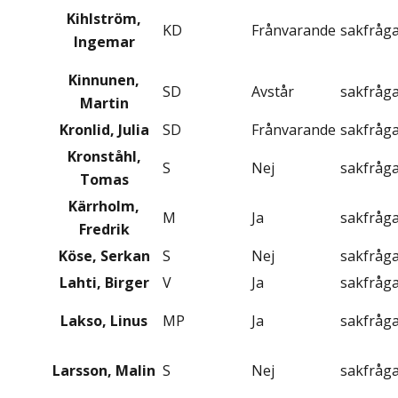
Kihlström,
KD
Frånvarande
sakfråg
Ingemar
Kinnunen,
SD
Avstår
sakfråg
Martin
Kronlid, Julia
SD
Frånvarande
sakfråg
Kronståhl,
S
Nej
sakfråg
Tomas
Kärrholm,
M
Ja
sakfråg
Fredrik
Köse, Serkan
S
Nej
sakfråg
Lahti, Birger
V
Ja
sakfråg
Lakso, Linus
MP
Ja
sakfråg
Larsson, Malin
S
Nej
sakfråg