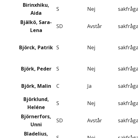
Birinxhiku,
S
Nej
sakfråg
Aida
Bjälkö, Sara-
SD
Avstår
sakfråg
Lena
Björck, Patrik
S
Nej
sakfråg
Björk, Peder
S
Nej
sakfråg
Björk, Malin
C
Ja
sakfråg
Björklund,
S
Nej
sakfråg
Heléne
Björnerfors,
SD
Avstår
sakfråg
Unni
Bladelius,
S
Nej
sakfråg