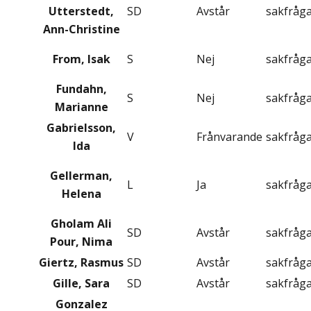
Utterstedt,
SD
Avstår
sakfråg
Ann-Christine
From, Isak
S
Nej
sakfråg
Fundahn,
S
Nej
sakfråg
Marianne
Gabrielsson,
V
Frånvarande
sakfråg
Ida
Gellerman,
L
Ja
sakfråg
Helena
Gholam Ali
SD
Avstår
sakfråg
Pour, Nima
Giertz, Rasmus
SD
Avstår
sakfråg
Gille, Sara
SD
Avstår
sakfråg
Gonzalez