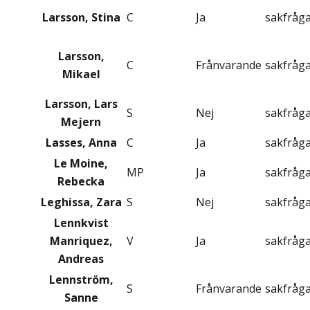
Larsson, Stina
C
Ja
sakfråg
Larsson,
C
Frånvarande
sakfråg
Mikael
Larsson, Lars
S
Nej
sakfråg
Mejern
Lasses, Anna
C
Ja
sakfråg
Le Moine,
MP
Ja
sakfråg
Rebecka
Leghissa, Zara
S
Nej
sakfråg
Lennkvist
Manriquez,
V
Ja
sakfråg
Andreas
Lennström,
S
Frånvarande
sakfråg
Sanne