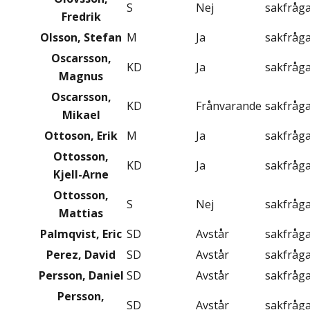
S
Nej
sakfråg
Fredrik
Olsson, Stefan
M
Ja
sakfråg
Oscarsson,
KD
Ja
sakfråg
Magnus
Oscarsson,
KD
Frånvarande
sakfråg
Mikael
Ottoson, Erik
M
Ja
sakfråg
Ottosson,
KD
Ja
sakfråg
Kjell-Arne
Ottosson,
S
Nej
sakfråg
Mattias
Palmqvist, Eric
SD
Avstår
sakfråg
Perez, David
SD
Avstår
sakfråg
Persson, Daniel
SD
Avstår
sakfråg
Persson,
SD
Avstår
sakfråg