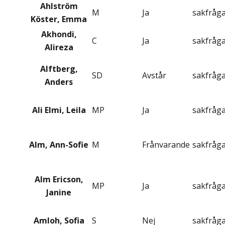
Ahlström
M
Ja
sakfråg
Köster, Emma
Akhondi,
C
Ja
sakfråg
Alireza
Alftberg,
SD
Avstår
sakfråg
Anders
Ali Elmi, Leila
MP
Ja
sakfråg
Alm, Ann-Sofie
M
Frånvarande
sakfråg
Alm Ericson,
MP
Ja
sakfråg
Janine
Amloh, Sofia
S
Nej
sakfråg