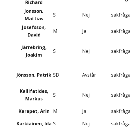
Richard
Jonsson,
S
Nej
sakfråg
Mattias
Josefsson,
M
Ja
sakfråg
David
Järrebring,
S
Nej
sakfråg
Joakim
Jönsson, Patrik
SD
Avstår
sakfråg
Kallifatides,
S
Nej
sakfråg
Markus
Karapet, Arin
M
Ja
sakfråg
Karkiainen, Ida
S
Nej
sakfråg