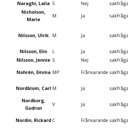
Naraghi, Laila
S
Nej
sakfråg
Nicholson,
M
Ja
sakfråg
Marie
Nilsson, Ulrik
M
Ja
sakfråg
Nilsson, Elin
L
Ja
sakfråg
Nilsson, Jennie
S
Nej
sakfråg
Nohrén, Emma
MP
Frånvarande
sakfråg
Nordblom, Carl
M
Ja
sakfråg
Nordborg,
V
Ja
sakfråg
Gudrun
Nordin, Rickard
C
Frånvarande
sakfråg