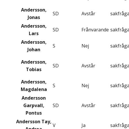
Andersson,
SD
Avstår
sakfråg
Jonas
Andersson,
SD
Frånvarande
sakfråg
Lars
Andersson,
S
Nej
sakfråg
Johan
Andersson,
SD
Avstår
sakfråg
Tobias
Andersson,
S
Nej
sakfråg
Magdalena
Andersson
Garpvall,
SD
Avstår
sakfråg
Pontus
Andersson Tay,
V
Ja
sakfråg