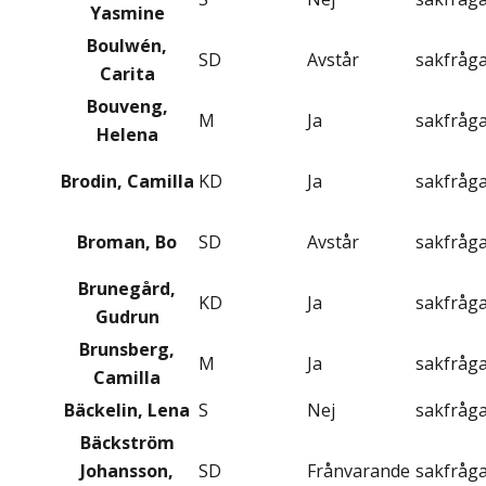
Yasmine
Boulwén,
SD
Avstår
sakfråg
Carita
Bouveng,
M
Ja
sakfråg
Helena
Brodin, Camilla
KD
Ja
sakfråg
Broman, Bo
SD
Avstår
sakfråg
Brunegård,
KD
Ja
sakfråg
Gudrun
Brunsberg,
M
Ja
sakfråg
Camilla
Bäckelin, Lena
S
Nej
sakfråg
Bäckström
Johansson,
SD
Frånvarande
sakfråg