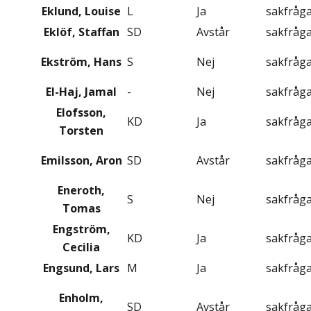
Eklund, Louise
L
Ja
sakfråg
Eklöf, Staffan
SD
Avstår
sakfråg
Ekström, Hans
S
Nej
sakfråg
El-Haj, Jamal
-
Nej
sakfråg
Elofsson,
KD
Ja
sakfråg
Torsten
Emilsson, Aron
SD
Avstår
sakfråg
Eneroth,
S
Nej
sakfråg
Tomas
Engström,
KD
Ja
sakfråg
Cecilia
Engsund, Lars
M
Ja
sakfråg
Enholm,
SD
Avstår
sakfråg