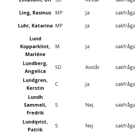
Ling, Rasmus
MP
Ja
sakfråg
Luhr, Katarina
MP
Ja
sakfråg
Lund
Kopparklint,
M
Ja
sakfråg
Marléne
Lundberg,
SD
Avstår
sakfråg
Angelica
Lundgren,
C
Ja
sakfråg
Kerstin
Lundh
Sammeli,
S
Nej
sakfråg
Fredrik
Lundqvist,
S
Nej
sakfråg
Patrik