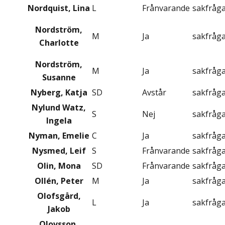
Nordquist, Lina
L
Frånvarande
sakfråg
Nordström,
M
Ja
sakfråg
Charlotte
Nordström,
M
Ja
sakfråg
Susanne
Nyberg, Katja
SD
Avstår
sakfråg
Nylund Watz,
S
Nej
sakfråg
Ingela
Nyman, Emelie
C
Ja
sakfråg
Nysmed, Leif
S
Frånvarande
sakfråg
Olin, Mona
SD
Frånvarande
sakfråg
Ollén, Peter
M
Ja
sakfråg
Olofsgård,
L
Ja
sakfråg
Jakob
Olovsson,