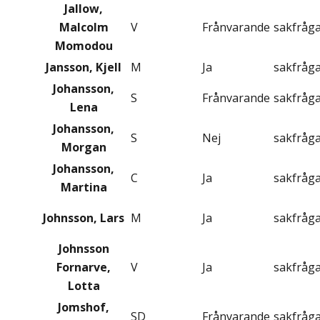
Jallow,
Malcolm
V
Frånvarande
sakfråg
Momodou
Jansson, Kjell
M
Ja
sakfråg
Johansson,
S
Frånvarande
sakfråg
Lena
Johansson,
S
Nej
sakfråg
Morgan
Johansson,
C
Ja
sakfråg
Martina
Johnsson, Lars
M
Ja
sakfråg
Johnsson
Fornarve,
V
Ja
sakfråg
Lotta
Jomshof,
SD
Frånvarande
sakfråg