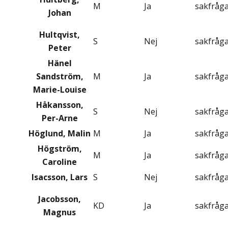
M
Ja
sakfråg
Johan
Hultqvist,
S
Nej
sakfråg
Peter
Hänel
Sandström,
M
Ja
sakfråg
Marie-Louise
Håkansson,
S
Nej
sakfråg
Per-Arne
Höglund, Malin
M
Ja
sakfråg
Högström,
M
Ja
sakfråg
Caroline
Isacsson, Lars
S
Nej
sakfråg
Jacobsson,
KD
Ja
sakfråg
Magnus