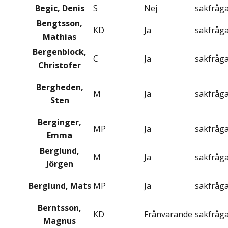
Begic, Denis
S
Nej
sakfråg
Bengtsson,
KD
Ja
sakfråg
Mathias
Bergenblock,
C
Ja
sakfråg
Christofer
Bergheden,
M
Ja
sakfråg
Sten
Berginger,
MP
Ja
sakfråg
Emma
Berglund,
M
Ja
sakfråg
Jörgen
Berglund, Mats
MP
Ja
sakfråg
Berntsson,
KD
Frånvarande
sakfråg
Magnus