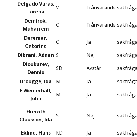
Delgado Varas,
V
Frånvarande
sakfråg
Lorena
Demirok,
C
Frånvarande
sakfråg
Muharrem
Deremar,
C
Ja
sakfråg
Catarina
Dibrani, Adnan
S
Nej
sakfråg
Dioukarev,
SD
Avstår
sakfråg
Dennis
Drougge, Ida
M
Ja
sakfråg
E Weinerhall,
M
Ja
sakfråg
John
Ekeroth
S
Nej
sakfråg
Clausson, Ida
Eklind, Hans
KD
Ja
sakfråg