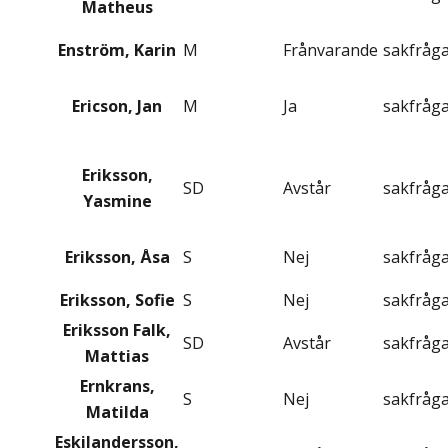
Matheus
Enström, Karin
M
Frånvarande
sakfråg
Ericson, Jan
M
Ja
sakfråg
Eriksson,
SD
Avstår
sakfråg
Yasmine
Eriksson, Åsa
S
Nej
sakfråg
Eriksson, Sofie
S
Nej
sakfråg
Eriksson Falk,
SD
Avstår
sakfråg
Mattias
Ernkrans,
S
Nej
sakfråg
Matilda
Eskilandersson,