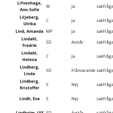
Lifvenhage,
M
Ja
sakfråg
Ann-Sofie
Liljeberg,
C
Ja
sakfråg
Ulrika
Lind, Amanda
MP
Ja
sakfråg
Lindahl,
SD
Avstår
sakfråg
Fredrik
Lindahl,
C
Ja
sakfråg
Helena
Lindberg,
SD
Frånvarande
sakfråg
Linda
Lindberg,
S
Nej
sakfråg
Kristoffer
Lindh, Eva
S
Nej
sakfråg
Lindholm, Ulf
SD
Avstår
sakfråg