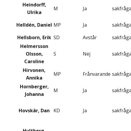
Heindorff,
M
Ja
sakfråg
Ulrika
Helldén, Daniel
MP
Ja
sakfråg
Hellsborn, Erik
SD
Avstår
sakfråg
Helmersson
Olsson,
S
Nej
sakfråg
Caroline
Hirvonen,
MP
Frånvarande
sakfråg
Annika
Hornberger,
M
Ja
sakfråg
Johanna
Hovskär, Dan
KD
Ja
sakfråg
Hultberg,