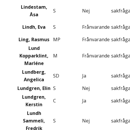
Lindestam,
S
Nej
sakfråg
Åsa
Lindh, Eva
S
Frånvarande
sakfråg
Ling, Rasmus
MP
Frånvarande
sakfråg
Lund
Kopparklint,
M
Frånvarande
sakfråg
Marléne
Lundberg,
SD
Ja
sakfråg
Angelica
Lundgren, Elin
S
Nej
sakfråg
Lundgren,
C
Ja
sakfråg
Kerstin
Lundh
Sammeli,
S
Nej
sakfråg
Fredrik