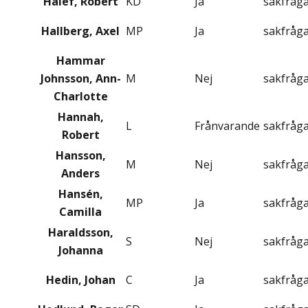
Halef, Robert
KD
Ja
sakfråg
Hallberg, Axel
MP
Ja
sakfråg
Hammar
Johnsson, Ann-
M
Nej
sakfråg
Charlotte
Hannah,
L
Frånvarande
sakfråg
Robert
Hansson,
M
Nej
sakfråg
Anders
Hansén,
MP
Ja
sakfråg
Camilla
Haraldsson,
S
Nej
sakfråg
Johanna
Hedin, Johan
C
Ja
sakfråg