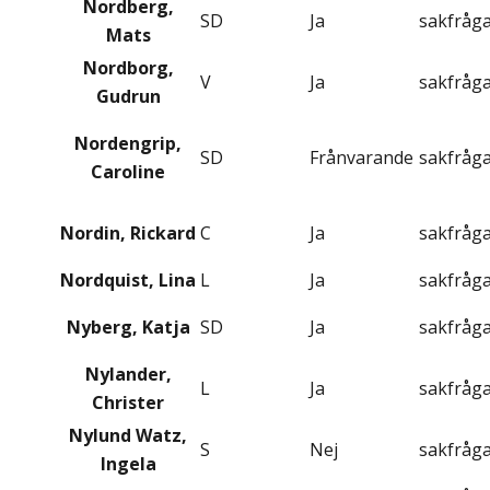
Nordberg,
SD
Ja
sakfråg
Mats
Nordborg,
V
Ja
sakfråg
Gudrun
Nordengrip,
SD
Frånvarande
sakfråg
Caroline
Nordin, Rickard
C
Ja
sakfråg
Nordquist, Lina
L
Ja
sakfråg
Nyberg, Katja
SD
Ja
sakfråg
Nylander,
L
Ja
sakfråg
Christer
Nylund Watz,
S
Nej
sakfråg
Ingela