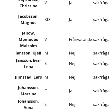
V
Ja
sakfråg
Christina
Jacobsson,
KD
Ja
sakfråg
Magnus
Jallow,
Momodou
V
Frånvarande
sakfråg
Malcolm
Jansson, Kjell
M
Nej
sakfråg
Jansson, Eva-
S
Nej
sakfråg
Lena
Jilmstad, Lars
M
Nej
sakfråg
Johansson,
C
Ja
sakfråg
Martina
Johansson,
S
Nej
sakfråg
Anna