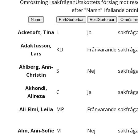
Omröstning i sakfrågan
Utskottets förslag mot rese
efter "Namn" i fallande ordn
Namn
Parti
Sorterbar
Röst
Sorterbar
Omröstni
Acketoft, Tina
L
Ja
sakfråg
Adaktusson,
KD
Frånvarande
sakfråg
Lars
Ahlberg, Ann-
S
Nej
sakfråg
Christin
Akhondi,
C
Ja
sakfråg
Alireza
Ali-Elmi, Leila
MP
Frånvarande
sakfråg
Alm, Ann-Sofie
M
Nej
sakfråg