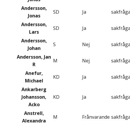
Andersson,
SD
Ja
sakfråg
Jonas
Andersson,
SD
Ja
sakfråg
Lars
Andersson,
S
Nej
sakfråg
Johan
Andersson, Jan
M
Nej
sakfråg
R
Anefur,
KD
Ja
sakfråg
Michael
Ankarberg
Johansson,
KD
Ja
sakfråg
Acko
Anstrell,
M
Frånvarande
sakfråg
Alexandra