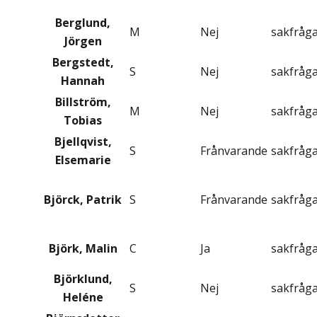
Berglund,
M
Nej
sakfråg
Jörgen
Bergstedt,
S
Nej
sakfråg
Hannah
Billström,
M
Nej
sakfråg
Tobias
Bjellqvist,
S
Frånvarande
sakfråg
Elsemarie
Björck, Patrik
S
Frånvarande
sakfråg
Björk, Malin
C
Ja
sakfråg
Björklund,
S
Nej
sakfråg
Heléne