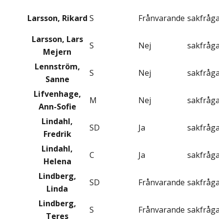
Larsson, Rikard
S
Frånvarande
sakfråg
Larsson, Lars
S
Nej
sakfråg
Mejern
Lennström,
S
Nej
sakfråg
Sanne
Lifvenhage,
M
Nej
sakfråg
Ann-Sofie
Lindahl,
SD
Ja
sakfråg
Fredrik
Lindahl,
C
Ja
sakfråg
Helena
Lindberg,
SD
Frånvarande
sakfråg
Linda
Lindberg,
S
Frånvarande
sakfråg
Teres