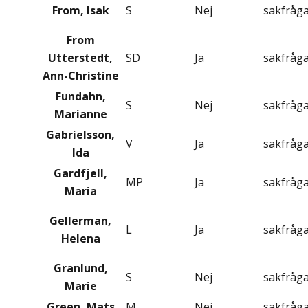
From, Isak
S
Nej
sakfråg
From
Utterstedt,
SD
Ja
sakfråg
Ann-Christine
Fundahn,
S
Nej
sakfråg
Marianne
Gabrielsson,
V
Ja
sakfråg
Ida
Gardfjell,
MP
Ja
sakfråg
Maria
Gellerman,
L
Ja
sakfråg
Helena
Granlund,
S
Nej
sakfråg
Marie
Green, Mats
M
Nej
sakfråg