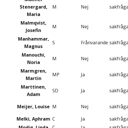
Stenergard,
M
Nej
sakfråg
Maria
Malmqvist,
M
Nej
sakfråg
Josefin
Manhammar,
S
Frånvarande
sakfråg
Magnus
Manouchi,
M
Nej
sakfråg
Noria
Marmgren,
MP
Ja
sakfråg
Martin
Marttinen,
SD
Ja
sakfråg
Adam
Meijer, Louise
M
Nej
sakfråg
Melki, Aphram
C
Ja
sakfråg
Modig, Linda
C
Ja
sakfråg