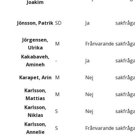
Joakim
Jönsson, Patrik
SD
Ja
sakfråg
Jörgensen,
M
Frånvarande
sakfråg
Ulrika
Kakabaveh,
-
Ja
sakfråg
Amineh
Karapet, Arin
M
Nej
sakfråg
Karlsson,
M
Nej
sakfråg
Mattias
Karlsson,
S
Nej
sakfråg
Niklas
Karlsson,
S
Frånvarande
sakfråg
Annelie