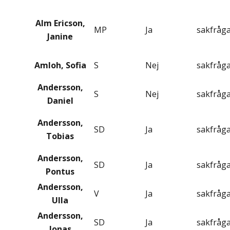
Alm Ericson,
MP
Ja
sakfråg
Janine
Amloh, Sofia
S
Nej
sakfråg
Andersson,
S
Nej
sakfråg
Daniel
Andersson,
SD
Ja
sakfråg
Tobias
Andersson,
SD
Ja
sakfråg
Pontus
Andersson,
V
Ja
sakfråg
Ulla
Andersson,
SD
Ja
sakfråg
Jonas