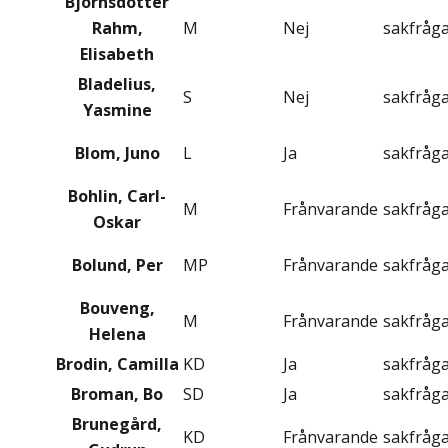
Björnsdotter
Rahm,
M
Nej
sakfråg
Elisabeth
Bladelius,
S
Nej
sakfråg
Yasmine
Blom, Juno
L
Ja
sakfråg
Bohlin, Carl-
M
Frånvarande
sakfråg
Oskar
Bolund, Per
MP
Frånvarande
sakfråg
Bouveng,
M
Frånvarande
sakfråg
Helena
Brodin, Camilla
KD
Ja
sakfråg
Broman, Bo
SD
Ja
sakfråg
Brunegård,
KD
Frånvarande
sakfråg