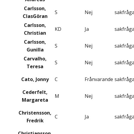
Carlsson,
S
Nej
sakfråg
ClasGöran
Carlsson,
KD
Ja
sakfråg
Christian
Carlsson,
S
Nej
sakfråg
Gunilla
Carvalho,
S
Nej
sakfråg
Teresa
Cato, Jonny
C
Frånvarande
sakfråg
Cederfelt,
M
Nej
sakfråg
Margareta
Christensson,
C
Ja
sakfråg
Fredrik
Christiansson,