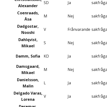
SD
Ja
sakfråg
Alexander
Coenraads,
M
Nej
sakfråg
Åsa
Dadgostar,
V
Frånvarande
sakfråg
Nooshi
Dahlqvist,
S
Nej
sakfråg
Mikael
Damm, Sofia
KD
Ja
sakfråg
Damsgaard,
M
Nej
sakfråg
Mikael
Danielsson,
L
Ja
sakfråg
Malin
Delgado Varas,
V
Ja
sakfråg
Lorena
Deremar,