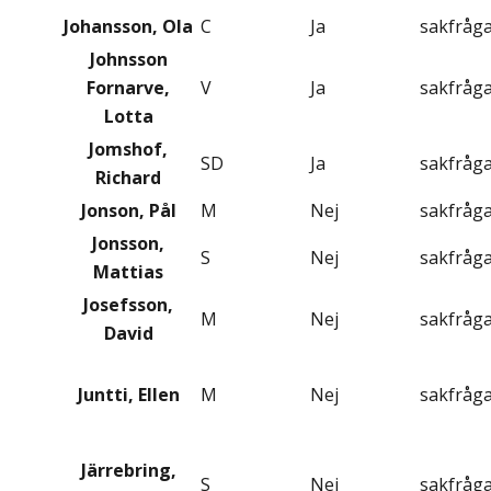
Johansson, Ola
C
Ja
sakfråg
Johnsson
Fornarve,
V
Ja
sakfråg
Lotta
Jomshof,
SD
Ja
sakfråg
Richard
Jonson, Pål
M
Nej
sakfråg
Jonsson,
S
Nej
sakfråg
Mattias
Josefsson,
M
Nej
sakfråg
David
Juntti, Ellen
M
Nej
sakfråg
Järrebring,
S
Nej
sakfråg