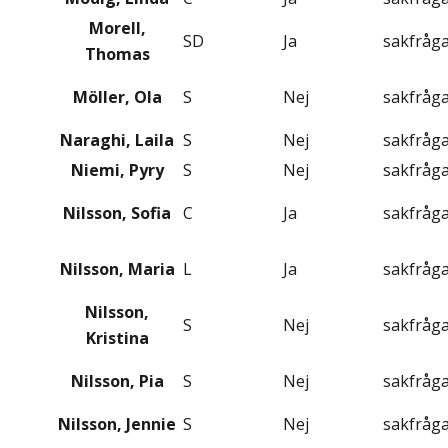
Morell,
SD
Ja
sakfråg
Thomas
Möller, Ola
S
Nej
sakfråg
Naraghi, Laila
S
Nej
sakfråg
Niemi, Pyry
S
Nej
sakfråg
Nilsson, Sofia
C
Ja
sakfråg
Nilsson, Maria
L
Ja
sakfråg
Nilsson,
S
Nej
sakfråg
Kristina
Nilsson, Pia
S
Nej
sakfråg
Nilsson, Jennie
S
Nej
sakfråg