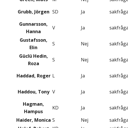
Grubb, Jörgen
SD
Ja
sakfråg
Gunnarsson,
V
Ja
sakfråg
Hanna
Gustafsson,
S
Nej
sakfråg
Elin
Güclü Hedin,
S
Nej
sakfråg
Roza
Haddad, Roger
L
Ja
sakfråg
Haddou, Tony
V
Ja
sakfråg
Hagman,
KD
Ja
sakfråg
Hampus
Haider, Monica
S
Nej
sakfråg