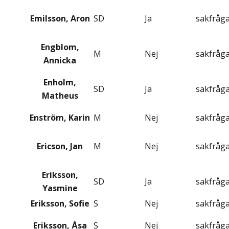
Emilsson, Aron
SD
Ja
sakfråg
Engblom,
M
Nej
sakfråg
Annicka
Enholm,
SD
Ja
sakfråg
Matheus
Enström, Karin
M
Nej
sakfråg
Ericson, Jan
M
Nej
sakfråg
Eriksson,
SD
Ja
sakfråg
Yasmine
Eriksson, Sofie
S
Nej
sakfråg
Eriksson, Åsa
S
Nej
sakfråg