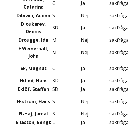
C
Ja
sakfråg
Catarina
Dibrani, Adnan
S
Nej
sakfråg
Dioukarev,
SD
Ja
sakfråg
Dennis
Drougge, Ida
M
Nej
sakfråg
E Weinerhall,
M
Nej
sakfråg
John
Ek, Magnus
C
Ja
sakfråg
Eklind, Hans
KD
Ja
sakfråg
Eklöf, Staffan
SD
Ja
sakfråg
Ekström, Hans
S
Nej
sakfråg
El-Haj, Jamal
S
Nej
sakfråg
Eliasson, Bengt
L
Ja
sakfråg