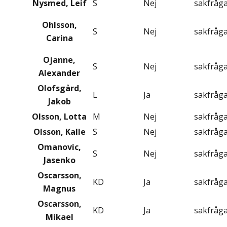
Nysmed, Leif
S
Nej
sakfråg
Ohlsson,
S
Nej
sakfråg
Carina
Ojanne,
S
Nej
sakfråg
Alexander
Olofsgård,
L
Ja
sakfråg
Jakob
Olsson, Lotta
M
Nej
sakfråg
Olsson, Kalle
S
Nej
sakfråg
Omanovic,
S
Nej
sakfråg
Jasenko
Oscarsson,
KD
Ja
sakfråg
Magnus
Oscarsson,
KD
Ja
sakfråg
Mikael