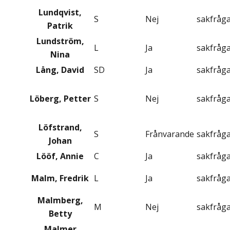
Lundqvist,
S
Nej
sakfråg
Patrik
Lundström,
L
Ja
sakfråg
Nina
Lång, David
SD
Ja
sakfråg
Löberg, Petter
S
Nej
sakfråg
Löfstrand,
S
Frånvarande
sakfråg
Johan
Lööf, Annie
C
Ja
sakfråg
Malm, Fredrik
L
Ja
sakfråg
Malmberg,
M
Nej
sakfråg
Betty
Malmer