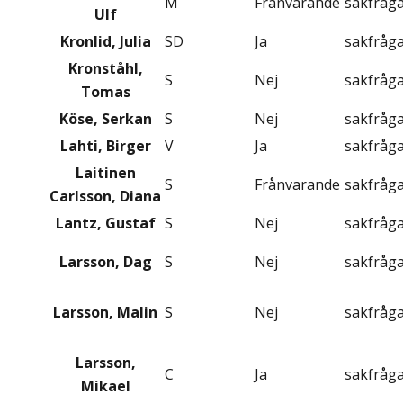
M
Frånvarande
sakfråg
Ulf
Kronlid, Julia
SD
Ja
sakfråg
Kronståhl,
S
Nej
sakfråg
Tomas
Köse, Serkan
S
Nej
sakfråg
Lahti, Birger
V
Ja
sakfråg
Laitinen
S
Frånvarande
sakfråg
Carlsson, Diana
Lantz, Gustaf
S
Nej
sakfråg
Larsson, Dag
S
Nej
sakfråg
Larsson, Malin
S
Nej
sakfråg
Larsson,
C
Ja
sakfråg
Mikael