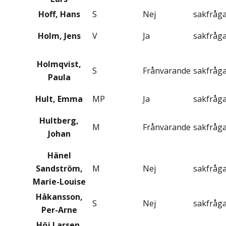
Hoff, Hans
S
Nej
sakfråg
Holm, Jens
V
Ja
sakfråg
Holmqvist,
S
Frånvarande
sakfråg
Paula
Hult, Emma
MP
Ja
sakfråg
Hultberg,
M
Frånvarande
sakfråg
Johan
Hänel
Sandström,
M
Nej
sakfråg
Marie-Louise
Håkansson,
S
Nej
sakfråg
Per-Arne
Höj Larsen,