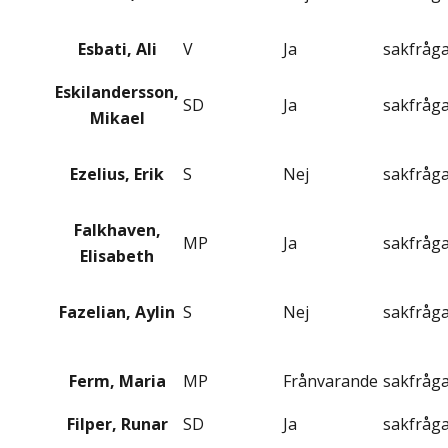
Esbati, Ali
V
Ja
sakfråg
Eskilandersson,
SD
Ja
sakfråg
Mikael
Ezelius, Erik
S
Nej
sakfråg
Falkhaven,
MP
Ja
sakfråg
Elisabeth
Fazelian, Aylin
S
Nej
sakfråg
Ferm, Maria
MP
Frånvarande
sakfråg
Filper, Runar
SD
Ja
sakfråg