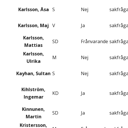
Karlsson, Åsa
S
Nej
sakfråg
Karlsson, Maj
V
Ja
sakfråg
Karlsson,
SD
Frånvarande
sakfråg
Mattias
Karlsson,
M
Nej
sakfråg
Ulrika
Kayhan, Sultan
S
Nej
sakfråg
Kihlström,
KD
Ja
sakfråg
Ingemar
Kinnunen,
SD
Ja
sakfråg
Martin
Kristersson,