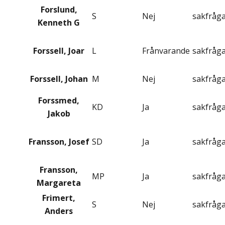
Forslund,
S
Nej
sakfråg
Kenneth G
Forssell, Joar
L
Frånvarande
sakfråg
Forssell, Johan
M
Nej
sakfråg
Forssmed,
KD
Ja
sakfråg
Jakob
Fransson, Josef
SD
Ja
sakfråg
Fransson,
MP
Ja
sakfråg
Margareta
Frimert,
S
Nej
sakfråg
Anders