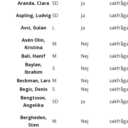
Aranda, Clara
SD
Ja
sakfråg
Aspling, Ludvig
SD
Ja
sakfråg
Avci, Gulan
L
Ja
sakfråg
Axén Olin,
M
Nej
sakfråg
Kristina
Bali, Hanif
M
Nej
sakfråg
Baylan,
S
Nej
sakfråg
Ibrahim
Beckman, Lars
M
Nej
sakfråg
Begic, Denis
S
Nej
sakfråg
Bengtsson,
SD
Ja
sakfråg
Angelika
Bergheden,
M
Nej
sakfråg
Sten