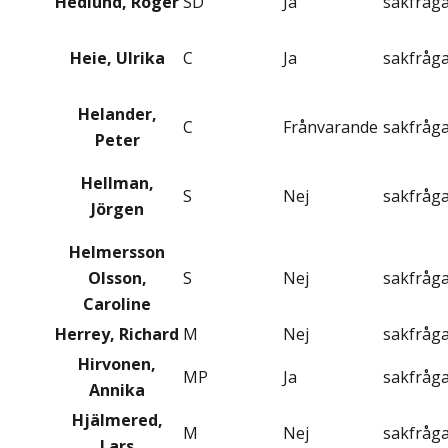
Hedlund, Roger
SD
Ja
sakfråg
Heie, Ulrika
C
Ja
sakfråg
Helander,
C
Frånvarande
sakfråg
Peter
Hellman,
S
Nej
sakfråg
Jörgen
Helmersson
Olsson,
S
Nej
sakfråg
Caroline
Herrey, Richard
M
Nej
sakfråg
Hirvonen,
MP
Ja
sakfråg
Annika
Hjälmered,
M
Nej
sakfråg
Lars