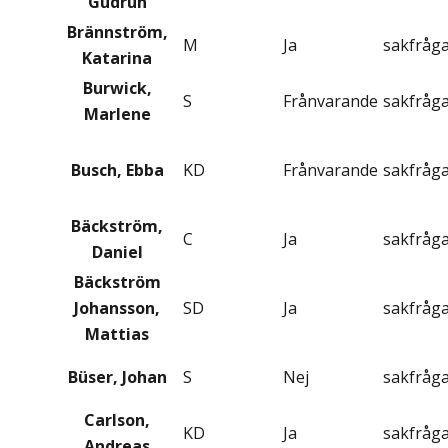
Gudrun
Brännström,
M
Ja
sakfråg
Katarina
Burwick,
S
Frånvarande
sakfråg
Marlene
Busch, Ebba
KD
Frånvarande
sakfråg
Bäckström,
C
Ja
sakfråg
Daniel
Bäckström
Johansson,
SD
Ja
sakfråg
Mattias
Büser, Johan
S
Nej
sakfråg
Carlson,
KD
Ja
sakfråg
Andreas