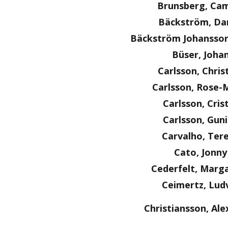
Brunsberg, Cam
Bäckström, Dan
Bäckström Johansson
Büser, Joha
Carlsson, Chris
Carlsson, Rose-
Carlsson, Cris
Carlsson, Guni
Carvalho, Ter
Cato, Jonny
Cederfelt, Marg
Ceimertz, Lud
Christiansson, Al