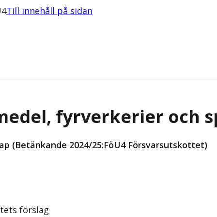
U4
Till innehåll på sidan
medel, fyrverkerier och 
ap (Betänkande 2024/25:FöU4 Försvarsutskottet)
tets förslag