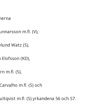
nerna
nnarsson m.fl. (V),
ylund Watz (S),
 Elofsson (KD),
n m.fl. (S),
arvalho m.fl. (S) och
ltqvist m.fl. (S) yrkandena 56 och 57.