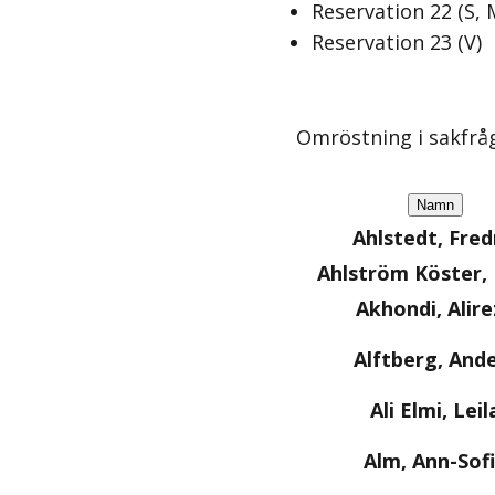
Reservation
22
(
S,
Reservation
23
(
V
)
Omröstning i sakfrå
Namn
Ahlstedt, Fred
Ahlström Köster
Akhondi, Alire
Alftberg, And
Ali Elmi, Leil
Alm, Ann-Sof