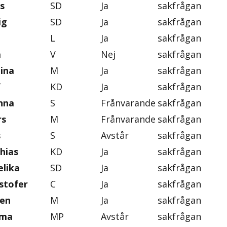
s
SD
Ja
sakfrågan
ig
SD
Ja
sakfrågan
L
Ja
sakfrågan
a
V
Nej
sakfrågan
tina
M
Ja
sakfrågan
f
KD
Ja
sakfrågan
nna
S
Frånvarande
sakfrågan
rs
M
Frånvarande
sakfrågan
s
S
Avstår
sakfrågan
hias
KD
Ja
sakfrågan
lika
SD
Ja
sakfrågan
stofer
C
Ja
sakfrågan
ten
M
Ja
sakfrågan
mma
MP
Avstår
sakfrågan