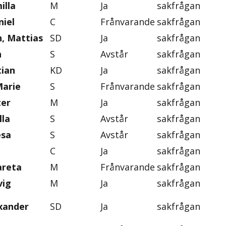
illa
M
Ja
sakfrågan
iel
C
Frånvarande
sakfrågan
, Mattias
SD
Ja
sakfrågan
n
S
Avstår
sakfrågan
tian
KD
Ja
sakfrågan
Marie
S
Frånvarande
sakfrågan
ter
M
Ja
sakfrågan
lla
S
Avstår
sakfrågan
esa
S
Avstår
sakfrågan
C
Ja
sakfrågan
areta
M
Frånvarande
sakfrågan
vig
M
Ja
sakfrågan
exander
SD
Ja
sakfrågan