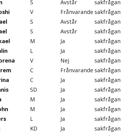
n
S
Avstår
sakfrågan
oshi
V
Frånvarande
sakfrågan
ael
S
Avstår
sakfrågan
ael
S
Avstår
sakfrågan
kael
M
Ja
sakfrågan
lin
L
Ja
sakfrågan
orena
V
Nej
sakfrågan
rrem
C
Frånvarande
sakfrågan
rina
C
Ja
sakfrågan
nis
SD
Ja
sakfrågan
a
M
Ja
sakfrågan
ohn
M
Ja
sakfrågan
rs
L
Ja
sakfrågan
s
KD
Ja
sakfrågan