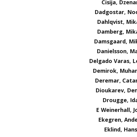
Cisija, Dzena
Dadgostar, No
Dahlqvist, Mik
Damberg, Mik
Damsgaard, Mi
Danielsson, Ma
Delgado Varas, L
Demirok, Muha
Deremar, Cata
Dioukarev, Den
Drougge, Id
E Weinerhall, J
Ekegren, Ande
Eklind, Han