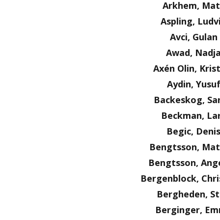
Arkhem, Mat
Aspling, Ludv
Avci, Gulan
Awad, Nadj
Axén Olin, Kris
Aydin, Yusu
Backeskog, Sa
Beckman, La
Begic, Deni
Bengtsson, Mat
Bengtsson, Ange
Bergenblock, Chri
Bergheden, S
Berginger, E