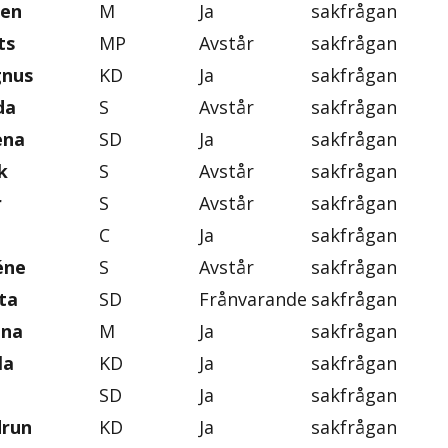
gen
M
Ja
sakfrågan
ts
MP
Avstår
sakfrågan
gnus
KD
Ja
sakfrågan
da
S
Avstår
sakfrågan
ena
SD
Ja
sakfrågan
k
S
Avstår
sakfrågan
r
S
Avstår
sakfrågan
C
Ja
sakfrågan
éne
S
Avstår
sakfrågan
ta
SD
Frånvarande
sakfrågan
ena
M
Ja
sakfrågan
la
KD
Ja
sakfrågan
SD
Ja
sakfrågan
drun
KD
Ja
sakfrågan