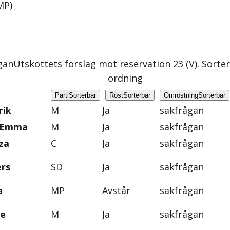
 MP
)
gan
Utskottets förslag mot reservation 23 (V)
. Sorte
ordning
Parti
Sorterbar
Röst
Sorterbar
Omröstning
Sorterbar
rik
M
Ja
sakfrågan
, Emma
M
Ja
sakfrågan
za
C
Ja
sakfrågan
ers
SD
Ja
sakfrågan
a
MP
Avstår
sakfrågan
ie
M
Ja
sakfrågan