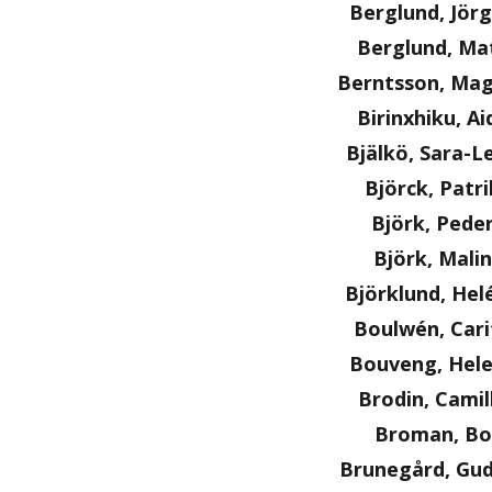
Berglund, Jör
Berglund, Ma
Berntsson, Ma
Birinxhiku, Ai
Bjälkö, Sara-L
Björck, Patri
Björk, Pede
Björk, Malin
Björklund, Hel
Boulwén, Cari
Bouveng, Hel
Brodin, Camil
Broman, Bo
Brunegård, Gu