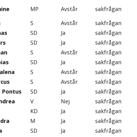
nine
MP
Avstår
sakfrågan
a
S
Avstår
sakfrågan
nas
SD
Ja
sakfrågan
rs
SD
Ja
sakfrågan
han
S
Avstår
sakfrågan
ias
SD
Ja
sakfrågan
alena
S
Avstår
sakfrågan
rcus
S
Avstår
sakfrågan
, Pontus
SD
Ja
sakfrågan
ndrea
V
Nej
sakfrågan
KD
Ja
sakfrågan
ndra
M
Ja
sakfrågan
a
SD
Ja
sakfrågan