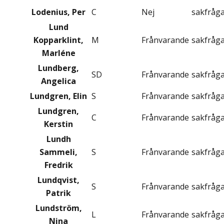
Lodenius, Per
C
Nej
sakfråg
Lund
Kopparklint,
M
Frånvarande
sakfråg
Marléne
Lundberg,
SD
Frånvarande
sakfråg
Angelica
Lundgren, Elin
S
Frånvarande
sakfråg
Lundgren,
C
Frånvarande
sakfråg
Kerstin
Lundh
Sammeli,
S
Frånvarande
sakfråg
Fredrik
Lundqvist,
S
Frånvarande
sakfråg
Patrik
Lundström,
L
Frånvarande
sakfråg
Nina