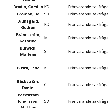
Brodin, Camilla
KD
Frånvarande
sakfråg
Broman, Bo
SD
Frånvarande
sakfråg
Brunegård,
KD
Frånvarande
sakfråg
Gudrun
Brännström,
M
Frånvarande
sakfråg
Katarina
Burwick,
S
Frånvarande
sakfråg
Marlene
Busch, Ebba
KD
Frånvarande
sakfråg
Bäckström,
C
Frånvarande
sakfråg
Daniel
Bäckström
Johansson,
SD
Frånvarande
sakfråg
Mattias