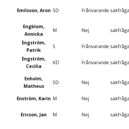
Emilsson, Aron
SD
Frånvarande
sakfråg
Engblom,
M
Nej
sakfråg
Annicka
Engström,
S
Frånvarande
sakfråg
Patrik
Engström,
KD
Frånvarande
sakfråg
Cecilia
Enholm,
SD
Nej
sakfråg
Matheus
Enström, Karin
M
Nej
sakfråg
Ericson, Jan
M
Nej
sakfråg