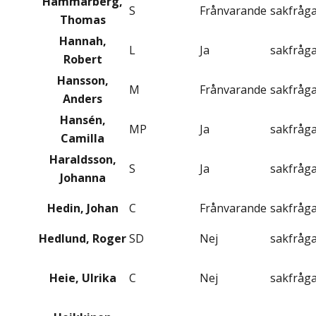
Hammarberg,
S
Frånvarande
sakfråg
Thomas
Hannah,
L
Ja
sakfråg
Robert
Hansson,
M
Frånvarande
sakfråg
Anders
Hansén,
MP
Ja
sakfråg
Camilla
Haraldsson,
S
Ja
sakfråg
Johanna
Hedin, Johan
C
Frånvarande
sakfråg
Hedlund, Roger
SD
Nej
sakfråg
Heie, Ulrika
C
Nej
sakfråg