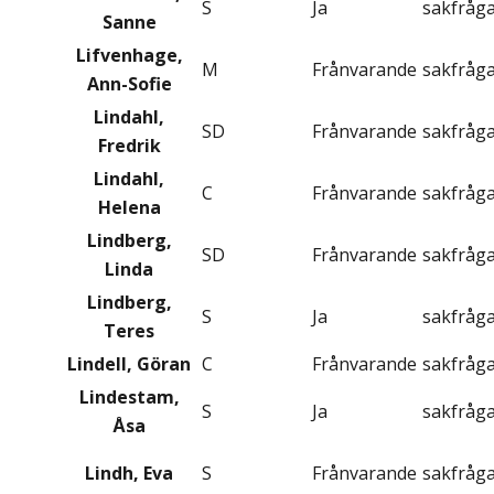
S
Ja
sakfråg
Sanne
Lifvenhage,
M
Frånvarande
sakfråg
Ann-Sofie
Lindahl,
SD
Frånvarande
sakfråg
Fredrik
Lindahl,
C
Frånvarande
sakfråg
Helena
Lindberg,
SD
Frånvarande
sakfråg
Linda
Lindberg,
S
Ja
sakfråg
Teres
Lindell, Göran
C
Frånvarande
sakfråg
Lindestam,
S
Ja
sakfråg
Åsa
Lindh, Eva
S
Frånvarande
sakfråg