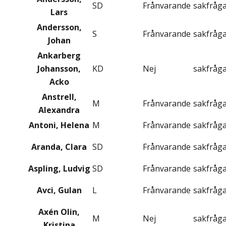
SD
Frånvarande
sakfråg
Lars
Andersson,
S
Frånvarande
sakfråg
Johan
Ankarberg
Johansson,
KD
Nej
sakfråg
Acko
Anstrell,
M
Frånvarande
sakfråg
Alexandra
Antoni, Helena
M
Frånvarande
sakfråg
Aranda, Clara
SD
Frånvarande
sakfråg
Aspling, Ludvig
SD
Frånvarande
sakfråg
Avci, Gulan
L
Frånvarande
sakfråg
Axén Olin,
M
Nej
sakfråg
Kristina