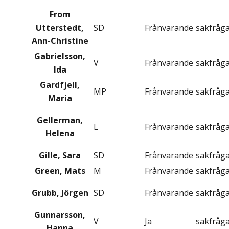
From
Utterstedt,
SD
Frånvarande
sakfråg
Ann-Christine
Gabrielsson,
V
Frånvarande
sakfråg
Ida
Gardfjell,
MP
Frånvarande
sakfråg
Maria
Gellerman,
L
Frånvarande
sakfråg
Helena
Gille, Sara
SD
Frånvarande
sakfråg
Green, Mats
M
Frånvarande
sakfråg
Grubb, Jörgen
SD
Frånvarande
sakfråg
Gunnarsson,
V
Ja
sakfråg
Hanna