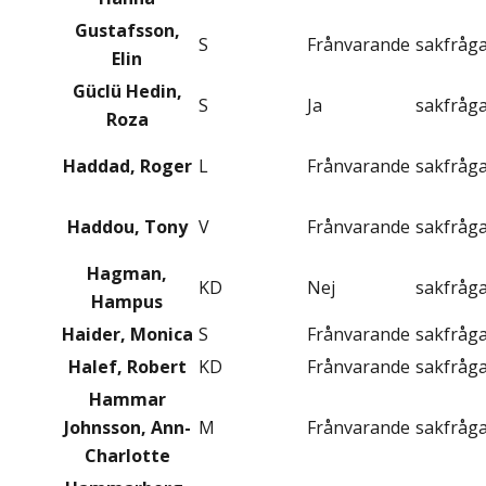
Gustafsson,
S
Frånvarande
sakfråg
Elin
Güclü Hedin,
S
Ja
sakfråg
Roza
Haddad, Roger
L
Frånvarande
sakfråg
Haddou, Tony
V
Frånvarande
sakfråg
Hagman,
KD
Nej
sakfråg
Hampus
Haider, Monica
S
Frånvarande
sakfråg
Halef, Robert
KD
Frånvarande
sakfråg
Hammar
Johnsson, Ann-
M
Frånvarande
sakfråg
Charlotte