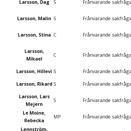
Larsson, Dag
S
Frånvarande
sakfråg
Larsson, Malin
S
Frånvarande
sakfråg
Larsson, Stina
C
Frånvarande
sakfråg
Larsson,
C
Frånvarande
sakfråg
Mikael
Larsson, Hillevi
S
Frånvarande
sakfråg
Larsson, Rikard
S
Frånvarande
sakfråg
Larsson, Lars
S
Frånvarande
sakfråg
Mejern
Le Moine,
MP
Frånvarande
sakfråg
Rebecka
Lennström,