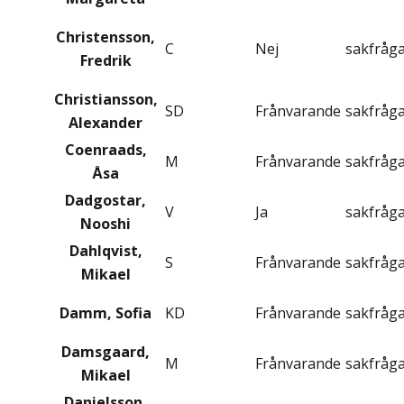
Christensson,
C
Nej
sakfråg
Fredrik
Christiansson,
SD
Frånvarande
sakfråg
Alexander
Coenraads,
M
Frånvarande
sakfråg
Åsa
Dadgostar,
V
Ja
sakfråg
Nooshi
Dahlqvist,
S
Frånvarande
sakfråg
Mikael
Damm, Sofia
KD
Frånvarande
sakfråg
Damsgaard,
M
Frånvarande
sakfråg
Mikael
Danielsson,