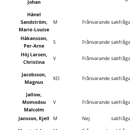
Johan
Hänel
Sandström,
M
Frånvarande
sakfråg
Marie-Louise
Håkansson,
S
Frånvarande
sakfråg
Per-Arne
Höj Larsen,
V
Frånvarande
sakfråg
Christina
Jacobsson,
KD
Frånvarande
sakfråg
Magnus
Jallow,
Momodou
V
Frånvarande
sakfråg
Malcolm
Jansson, Kjell
M
Nej
sakfråg