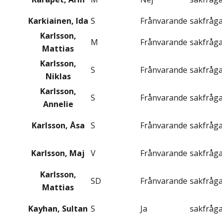
Karkiainen, Ida
S
Frånvarande
sakfråg
Karlsson,
M
Frånvarande
sakfråg
Mattias
Karlsson,
S
Frånvarande
sakfråg
Niklas
Karlsson,
S
Frånvarande
sakfråg
Annelie
Karlsson, Åsa
S
Frånvarande
sakfråg
Karlsson, Maj
V
Frånvarande
sakfråg
Karlsson,
SD
Frånvarande
sakfråg
Mattias
Kayhan, Sultan
S
Ja
sakfråg