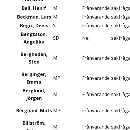
Bali, Hanif
M
Frånvarande
sakfråg
Beckman, Lars
M
Frånvarande
sakfråg
Begic, Denis
S
Frånvarande
sakfråg
Bengtsson,
SD
Nej
sakfråg
Angelika
Bergheden,
M
Frånvarande
sakfråg
Sten
Berginger,
MP
Frånvarande
sakfråg
Emma
Berglund,
M
Frånvarande
sakfråg
Jörgen
Berglund, Mats
MP
Frånvarande
sakfråg
Billström,
M
Frånvarande
sakfråg