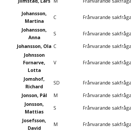
Jilmstad, Lars
M
Frånvarande
sakfråg
Johansson,
C
Frånvarande
sakfråg
Martina
Johansson,
S
Frånvarande
sakfråg
Anna
Johansson, Ola
C
Frånvarande
sakfråg
Johnsson
Fornarve,
V
Frånvarande
sakfråg
Lotta
Jomshof,
SD
Frånvarande
sakfråg
Richard
Jonson, Pål
M
Frånvarande
sakfråg
Jonsson,
S
Frånvarande
sakfråg
Mattias
Josefsson,
M
Frånvarande
sakfråg
David