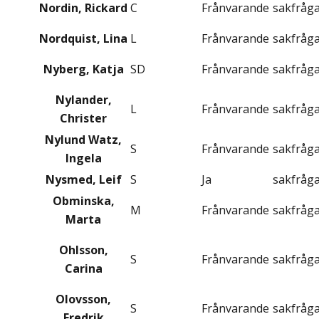
Nordin, Rickard
C
Frånvarande
sakfråg
Nordquist, Lina
L
Frånvarande
sakfråg
Nyberg, Katja
SD
Frånvarande
sakfråg
Nylander,
L
Frånvarande
sakfråg
Christer
Nylund Watz,
S
Frånvarande
sakfråg
Ingela
Nysmed, Leif
S
Ja
sakfråg
Obminska,
M
Frånvarande
sakfråg
Marta
Ohlsson,
S
Frånvarande
sakfråg
Carina
Olovsson,
S
Frånvarande
sakfråg
Fredrik