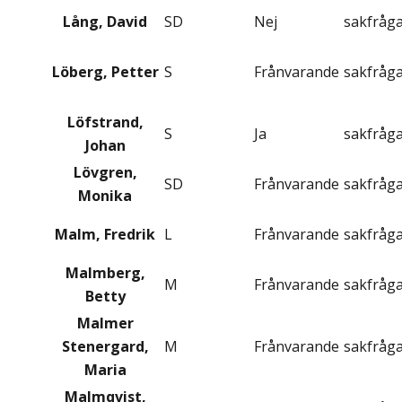
Lång, David
SD
Nej
sakfråg
Löberg, Petter
S
Frånvarande
sakfråg
Löfstrand,
S
Ja
sakfråg
Johan
Lövgren,
SD
Frånvarande
sakfråg
Monika
Malm, Fredrik
L
Frånvarande
sakfråg
Malmberg,
M
Frånvarande
sakfråg
Betty
Malmer
Stenergard,
M
Frånvarande
sakfråg
Maria
Malmqvist,