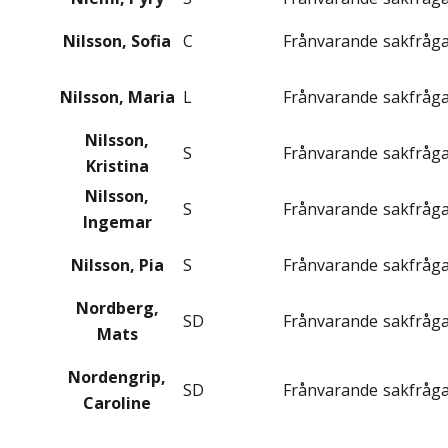
Nilsson, Sofia
C
Frånvarande
sakfråg
Nilsson, Maria
L
Frånvarande
sakfråg
Nilsson,
S
Frånvarande
sakfråg
Kristina
Nilsson,
S
Frånvarande
sakfråg
Ingemar
Nilsson, Pia
S
Frånvarande
sakfråg
Nordberg,
SD
Frånvarande
sakfråg
Mats
Nordengrip,
SD
Frånvarande
sakfråg
Caroline