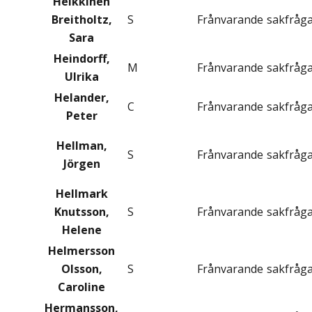
Heikkinen
Breitholtz,
S
Frånvarande
sakfråg
Sara
Heindorff,
M
Frånvarande
sakfråg
Ulrika
Helander,
C
Frånvarande
sakfråg
Peter
Hellman,
S
Frånvarande
sakfråg
Jörgen
Hellmark
Knutsson,
S
Frånvarande
sakfråg
Helene
Helmersson
Olsson,
S
Frånvarande
sakfråg
Caroline
Hermansson,