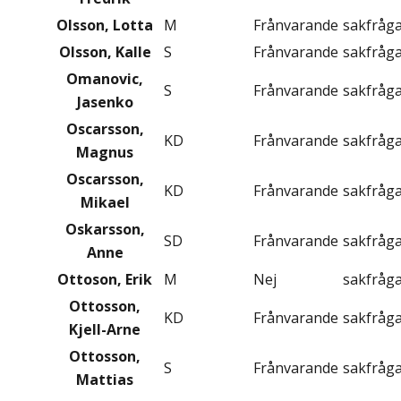
Olsson, Lotta
M
Frånvarande
sakfråg
Olsson, Kalle
S
Frånvarande
sakfråg
Omanovic,
S
Frånvarande
sakfråg
Jasenko
Oscarsson,
KD
Frånvarande
sakfråg
Magnus
Oscarsson,
KD
Frånvarande
sakfråg
Mikael
Oskarsson,
SD
Frånvarande
sakfråg
Anne
Ottoson, Erik
M
Nej
sakfråg
Ottosson,
KD
Frånvarande
sakfråg
Kjell-Arne
Ottosson,
S
Frånvarande
sakfråg
Mattias