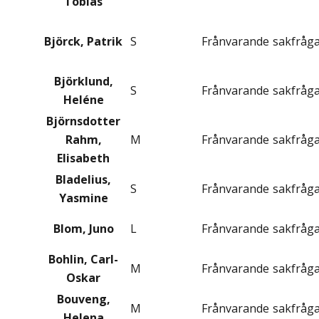
Tobias
Björck, Patrik
S
Frånvarande
sakfråg
Björklund,
S
Frånvarande
sakfråg
Heléne
Björnsdotter
Rahm,
M
Frånvarande
sakfråg
Elisabeth
Bladelius,
S
Frånvarande
sakfråg
Yasmine
Blom, Juno
L
Frånvarande
sakfråg
Bohlin, Carl-
M
Frånvarande
sakfråg
Oskar
Bouveng,
M
Frånvarande
sakfråg
Helena