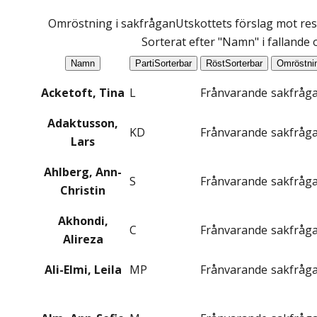
Omröstning i sakfrågan
Utskottets förslag mot res
Sorterat efter "Namn" i fallande
Namn
Parti
Sorterbar
Röst
Sorterbar
Omröstni
Acketoft, Tina
L
Frånvarande
sakfråg
Adaktusson,
KD
Frånvarande
sakfråg
Lars
Ahlberg, Ann-
S
Frånvarande
sakfråg
Christin
Akhondi,
C
Frånvarande
sakfråg
Alireza
Ali-Elmi, Leila
MP
Frånvarande
sakfråg