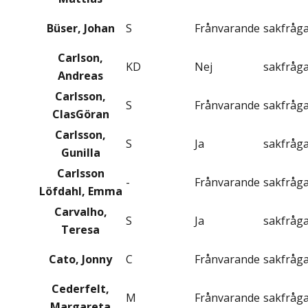
Büser, Johan
S
Frånvarande
sakfråg
Carlson,
KD
Nej
sakfråg
Andreas
Carlsson,
S
Frånvarande
sakfråg
ClasGöran
Carlsson,
S
Ja
sakfråg
Gunilla
Carlsson
-
Frånvarande
sakfråg
Löfdahl, Emma
Carvalho,
S
Ja
sakfråg
Teresa
Cato, Jonny
C
Frånvarande
sakfråg
Cederfelt,
M
Frånvarande
sakfråg
Margareta