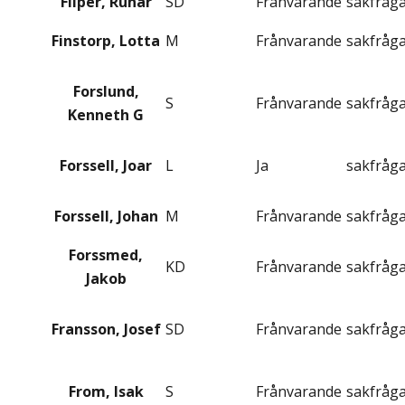
Filper, Runar
SD
Frånvarande
sakfråg
Finstorp, Lotta
M
Frånvarande
sakfråg
Forslund,
S
Frånvarande
sakfråg
Kenneth G
Forssell, Joar
L
Ja
sakfråg
Forssell, Johan
M
Frånvarande
sakfråg
Forssmed,
KD
Frånvarande
sakfråg
Jakob
Fransson, Josef
SD
Frånvarande
sakfråg
From, Isak
S
Frånvarande
sakfråg