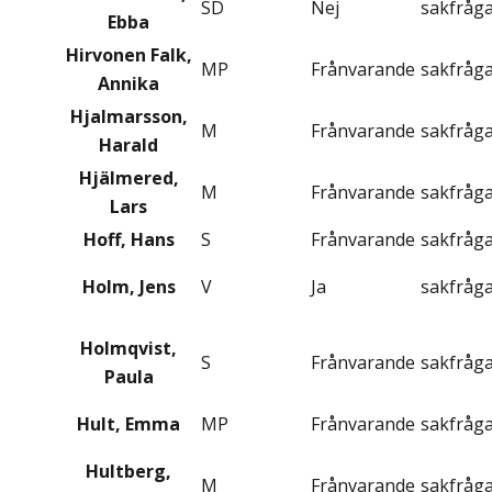
SD
Nej
sakfråg
Ebba
Hirvonen Falk,
MP
Frånvarande
sakfråg
Annika
Hjalmarsson,
M
Frånvarande
sakfråg
Harald
Hjälmered,
M
Frånvarande
sakfråg
Lars
Hoff, Hans
S
Frånvarande
sakfråg
Holm, Jens
V
Ja
sakfråg
Holmqvist,
S
Frånvarande
sakfråg
Paula
Hult, Emma
MP
Frånvarande
sakfråg
Hultberg,
M
Frånvarande
sakfråg