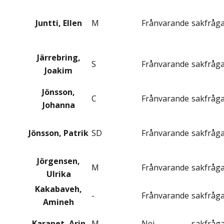
Juntti, Ellen
M
Frånvarande
sakfråg
Järrebring,
S
Frånvarande
sakfråg
Joakim
Jönsson,
C
Frånvarande
sakfråg
Johanna
Jönsson, Patrik
SD
Frånvarande
sakfråg
Jörgensen,
M
Frånvarande
sakfråg
Ulrika
Kakabaveh,
-
Frånvarande
sakfråg
Amineh
Karapet, Arin
M
Nej
sakfråg