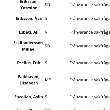
Eriksson,
SD
Frånvarande
sakfråg
Yasmine
Eriksson, Åsa
S
Frånvarande
sakfråg
Esbati, Ali
V
Frånvarande
sakfråg
Eskilandersson,
SD
Frånvarande
sakfråg
Mikael
Ezelius, Erik
S
Frånvarande
sakfråg
Falkhaven,
MP
Frånvarande
sakfråg
Elisabeth
Fazelian, Aylin
S
Frånvarande
sakfråg