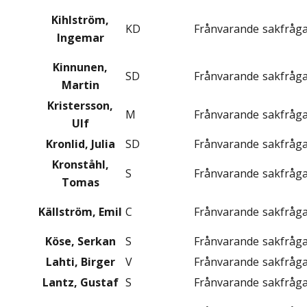
Kihlström,
KD
Frånvarande
sakfråg
Ingemar
Kinnunen,
SD
Frånvarande
sakfråg
Martin
Kristersson,
M
Frånvarande
sakfråg
Ulf
Kronlid, Julia
SD
Frånvarande
sakfråg
Kronståhl,
S
Frånvarande
sakfråg
Tomas
Källström, Emil
C
Frånvarande
sakfråg
Köse, Serkan
S
Frånvarande
sakfråg
Lahti, Birger
V
Frånvarande
sakfråg
Lantz, Gustaf
S
Frånvarande
sakfråg