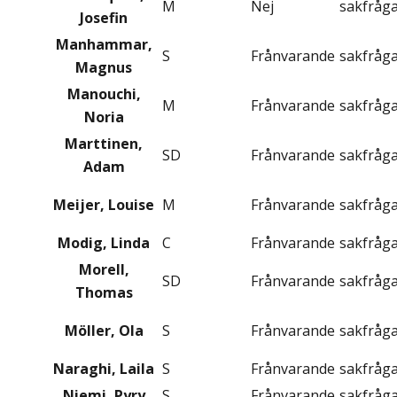
M
Nej
sakfråg
Josefin
Manhammar,
S
Frånvarande
sakfråg
Magnus
Manouchi,
M
Frånvarande
sakfråg
Noria
Marttinen,
SD
Frånvarande
sakfråg
Adam
Meijer, Louise
M
Frånvarande
sakfråg
Modig, Linda
C
Frånvarande
sakfråg
Morell,
SD
Frånvarande
sakfråg
Thomas
Möller, Ola
S
Frånvarande
sakfråg
Naraghi, Laila
S
Frånvarande
sakfråg
Niemi, Pyry
S
Frånvarande
sakfråg