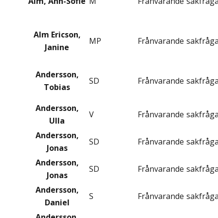
Alm, Ann-Sofie
M
Frånvarande
sakfråg
Alm Ericson,
MP
Frånvarande
sakfråg
Janine
Andersson,
SD
Frånvarande
sakfråg
Tobias
Andersson,
V
Frånvarande
sakfråg
Ulla
Andersson,
SD
Frånvarande
sakfråg
Jonas
Andersson,
SD
Frånvarande
sakfråg
Jonas
Andersson,
S
Frånvarande
sakfråg
Daniel
Andersson,