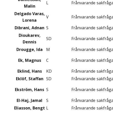
L
Frånvarande
sakfråg
Malin
Delgado Varas,
V
Frånvarande
sakfråg
Lorena
Dibrani, Adnan
S
Frånvarande
sakfråg
Dioukarev,
SD
Frånvarande
sakfråg
Dennis
Drougge, Ida
M
Frånvarande
sakfråg
Ek, Magnus
C
Frånvarande
sakfråg
Eklind, Hans
KD
Frånvarande
sakfråg
Eklöf, Staffan
SD
Frånvarande
sakfråg
Ekström, Hans
S
Frånvarande
sakfråg
El-Haj, Jamal
S
Frånvarande
sakfråg
Eliasson, Bengt
L
Frånvarande
sakfråg