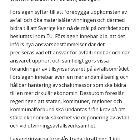
Förslagen syftar till att förebygga uppkomsten av
avfall och öka material­återvinningen och därmed
bidra till att Sverige kan nå de mål på området som
beslutats inom EU. Förslagen innebär bl.a. att det
införs nya ansvars­be­stämmelser där det
preciseras vad ett ansvar för avfall innebär och när
ansvaret upphör, och samtidigt görs vissa
förändringar av tillsynsansvaret på avfalls­området.
Förslagen innebär även en mer ändamålsenlig och
hållbar hantering av schaktmassor som ska bidra
till en mer cirkulär ekonomin. Dessutom föreslår
regeringen att staten, kommuner, regioner och
kommunalförbund ska undantas från krav på att
ställa ekonomisk säkerhet vid deponering av avfall
och vid utvinningsavfalls­verksamhet.
Lagändringarna föreslås träda i kraft den 1 juli