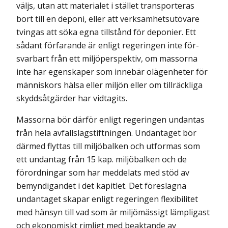
väljs, utan att materialet i stället transporteras
bort till en deponi, eller att verksamhetsutövare
tvingas att söka egna tillstånd för deponier. Ett
sådant förfarande är enligt regeringen inte för­
svarbart från ett miljöperspektiv, om massorna
inte har egenskaper som inne­bär olägenheter för
människors hälsa eller miljön eller om tillräckliga
skydds­åtgärder har vidtagits.
Massorna bör därför enligt regeringen undantas
från hela avfalls­lag­stiftningen. Undantaget bör
därmed flyttas till miljöbalken och utformas som
ett undantag från 15 kap. miljöbalken och de
förord­ningar som har med­delats med stöd av
bemyndigandet i det kapitlet. Det föreslagna
undantaget skapar enligt regeringen flexibilitet
med hänsyn till vad som är miljömässigt lämpligast
och ekonomiskt rimligt med beaktande av