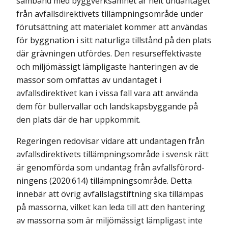
samband med byggverksamhet är helt undantaget
från avfallsdirektivets tillämpningsområde under
förutsättning att materialet kommer att användas
för byggnation i sitt naturliga tillstånd på den plats
där grävningen utfördes. Den resurseffektivaste
och miljömässigt lämpligaste hanteringen av de
massor som omfattas av undantaget i
avfallsdirektivet kan i vissa fall vara att använda
dem för bullervallar och landskapsbyggande på
den plats där de har uppkommit.
Regeringen redovisar vidare att undantagen från
avfallsdirektivets tillämp­ningsområde i svensk rätt
är genomförda som undantag från avfalls­förord­
ningens (2020:614) tillämpningsområde. Detta
innebär att övrig avfalls­lag­stiftning ska tillämpas
på massorna, vilket kan leda till att den hantering
av massorna som är miljömässigt lämpligast inte