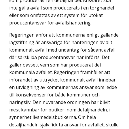
som produceras i en detaljhandel. Ansvaret ska
inte gälla avfall som producerats i en torghandel
eller som omfattas av ett system för utökat
producentansvar för avfallshantering.
Regeringen anför att kommunerna enligt gällande
lagstiftning är ansvariga för hanteringen av allt
kommunalt avfall med undantag för sådant avfall
där särskilda producentansvar har införts. Det
gäller oavsett vem som har producerat det
kommunala avfallet. Regeringen framhåller att
införandet av uttrycket kommunalt avfall innebar
en utvidgning av kommunernas ansvar som ledde
till konsekvenser för både kommuner och
näringsliv. Den nuvar­an­de ordningen har blivit
mest kännbar för butiker inom detaljhandeln, i
synner­het livsmedelsbutikerna. Om hela
detaljhandeln själv fick ta ansvar för avfallet, skulle