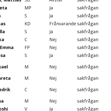
eta
MP
Ja
sakfrågan
n
S
Ja
sakfrågan
eas
KD
Frånvarande
sakfrågan
lla
S
Ja
sakfrågan
ka
C
Nej
sakfrågan
, Emma
FP
Nej
sakfrågan
esa
S
Ja
sakfrågan
kael
M
Nej
sakfrågan
areta
M
Nej
sakfrågan
edrik
C
Nej
sakfrågan
sa
M
Nej
sakfrågan
oshi
V
Ja
sakfrågan