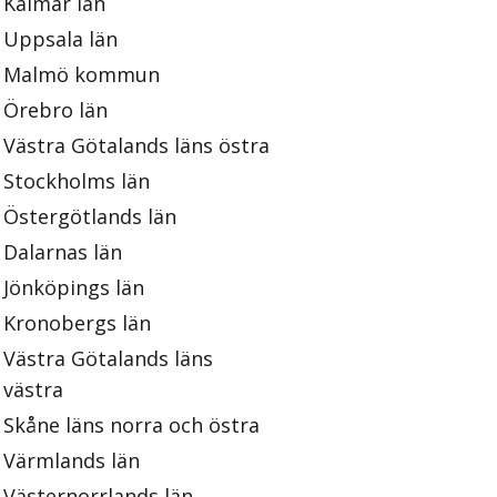
Kalmar län
Uppsala län
Malmö kommun
Örebro län
Västra Götalands läns östra
Stockholms län
Östergötlands län
Dalarnas län
Jönköpings län
Kronobergs län
Västra Götalands läns
västra
Skåne läns norra och östra
Värmlands län
Västernorrlands län