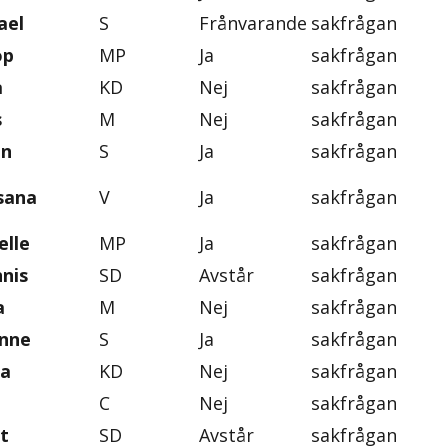
ael
S
Frånvarande
sakfrågan
op
MP
Ja
sakfrågan
a
KD
Nej
sakfrågan
s
M
Nej
sakfrågan
an
S
Ja
sakfrågan
sana
V
Ja
sakfrågan
elle
MP
Ja
sakfrågan
nis
SD
Avstår
sakfrågan
a
M
Nej
sakfrågan
anne
S
Ja
sakfrågan
ka
KD
Nej
sakfrågan
C
Nej
sakfrågan
t
SD
Avstår
sakfrågan