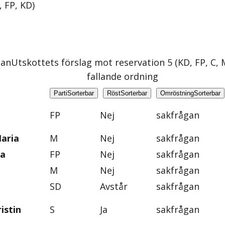
, FP, KD
)
gan
Utskottets förslag mot reservation 5 (KD, FP, C, 
fallande ordning
Parti
Sorterbar
Röst
Sorterbar
Omröstning
Sorterbar
FP
Nej
sakfrågan
aria
M
Nej
sakfrågan
na
FP
Nej
sakfrågan
M
Nej
sakfrågan
SD
Avstår
sakfrågan
istin
S
Ja
sakfrågan