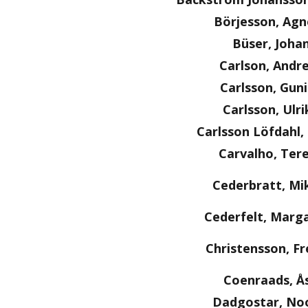
Börjesson, Agn
Büser, Joha
Carlson, Andr
Carlsson, Guni
Carlsson, Ulri
Carlsson Löfdahl
Carvalho, Ter
Cederbratt, Mi
Cederfelt, Marg
Christensson, Fr
Coenraads, Å
Dadgostar, No