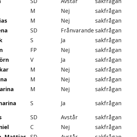
a
SD
Avstår
sakfrågan
M
Nej
sakfrågan
ias
M
Nej
sakfrågan
ena
SD
Frånvarande
sakfrågan
k
S
Ja
sakfrågan
n
FP
Nej
sakfrågan
jörn
V
Ja
sakfrågan
skar
M
Nej
sakfrågan
ena
M
Nej
sakfrågan
arina
M
Nej
sakfrågan
harina
S
Ja
sakfrågan
s
SD
Avstår
sakfrågan
iel
C
Nej
sakfrågan
, Mattias
SD
Avstår
sakfrågan