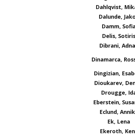
Dahlqvist, Mik
Dalunde, Jak
Damm, Sofi
Delis, Sotiri
Dibrani, Adn
Dinamarca, Ros
Dingizian, Esab
Dioukarev, Den
Drougge, Id
Eberstein, Sus
Eclund, Anni
Ek, Lena
Ekeroth, Ken