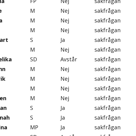
ia
FP
Nej
sakfrågan
e
M
Nej
sakfrågan
a
M
Nej
sakfrågan
M
Nej
sakfrågan
art
S
Ja
sakfrågan
M
Nej
sakfrågan
lika
SD
Avstår
sakfrågan
nn
M
Nej
sakfrågan
ik
M
Nej
sakfrågan
M
Nej
sakfrågan
ten
M
Nej
sakfrågan
an
S
Ja
sakfrågan
nnah
S
Ja
sakfrågan
ina
MP
Ja
sakfrågan