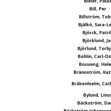
Bieler, Paul
Bill, Per
Billström, Tob
Bjälkö, Sara-L
Björck, Patri
Björklund, Ja
Björlund, Torb
Bohlin, Carl-O
Bouveng, Hel
Brännström, Kat
Bråkenhielm, Cat
Bylund, Linu
Bäckström, Dan
Bäckström Johansson