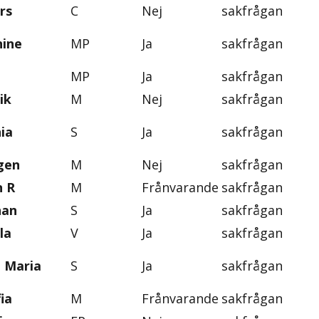
rs
C
Nej
sakfrågan
nine
MP
Ja
sakfrågan
MP
Ja
sakfrågan
ik
M
Nej
sakfrågan
ia
S
Ja
sakfrågan
gen
M
Nej
sakfrågan
n R
M
Frånvarande
sakfrågan
han
S
Ja
sakfrågan
la
V
Ja
sakfrågan
, Maria
S
Ja
sakfrågan
ia
M
Frånvarande
sakfrågan