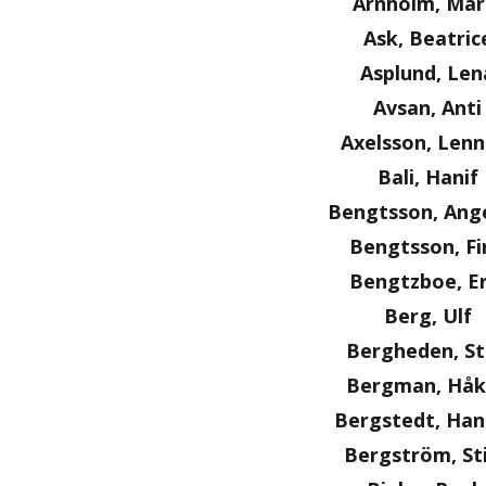
Arnholm, Mar
Ask, Beatric
Asplund, Len
Avsan, Anti
Axelsson, Lenn
Bali, Hanif
Bengtsson, Ange
Bengtsson, Fi
Bengtzboe, Er
Berg, Ulf
Bergheden, S
Bergman, Håk
Bergstedt, Ha
Bergström, St