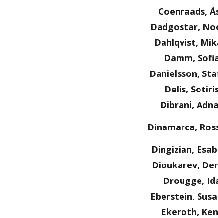
Coenraads, Å
Dadgostar, No
Dahlqvist, Mik
Damm, Sofi
Danielsson, Sta
Delis, Sotiri
Dibrani, Adn
Dinamarca, Ros
Dingizian, Esab
Dioukarev, Den
Drougge, Id
Eberstein, Sus
Ekeroth, Ken