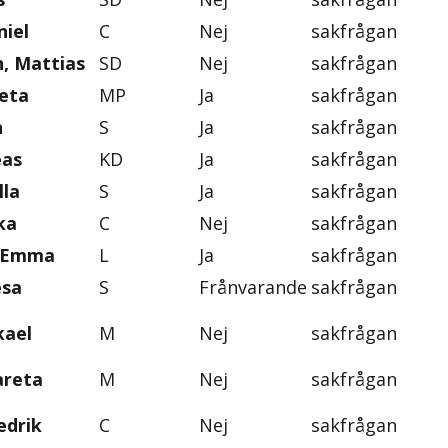
iel
C
Nej
sakfrågan
, Mattias
SD
Nej
sakfrågan
eta
MP
Ja
sakfrågan
n
S
Ja
sakfrågan
eas
KD
Ja
sakfrågan
lla
S
Ja
sakfrågan
ka
C
Nej
sakfrågan
, Emma
L
Ja
sakfrågan
esa
S
Frånvarande
sakfrågan
kael
M
Nej
sakfrågan
areta
M
Nej
sakfrågan
edrik
C
Nej
sakfrågan