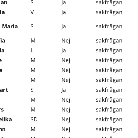
han
S
Ja
sakfrågan
la
V
Ja
sakfrågan
, Maria
S
Ja
sakfrågan
ia
M
Nej
sakfrågan
ia
L
Ja
sakfrågan
e
M
Nej
sakfrågan
a
M
Nej
sakfrågan
M
Nej
sakfrågan
art
S
Ja
sakfrågan
M
Nej
sakfrågan
rs
M
Nej
sakfrågan
lika
SD
Nej
sakfrågan
nn
M
Nej
sakfrågan