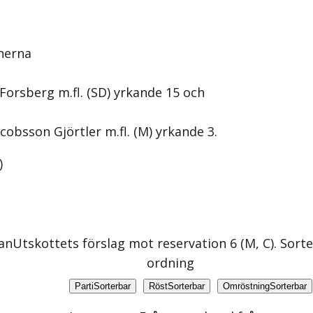
nerna
Forsberg m.fl. (SD) yrkande 15 och
cobsson Gjörtler m.fl. (M) yrkande 3.
)
an
Utskottets förslag mot reservation 6 (M, C)
. Sort
ordning
Parti
Sorterbar
Röst
Sorterbar
Omröstning
Sorterbar