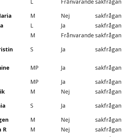
L
Frånvarande
sakfrågan
aria
M
Nej
sakfrågan
na
L
Ja
sakfrågan
M
Frånvarande
sakfrågan
istin
S
Ja
sakfrågan
nine
MP
Ja
sakfrågan
MP
Ja
sakfrågan
ik
M
Nej
sakfrågan
ia
S
Ja
sakfrågan
gen
M
Nej
sakfrågan
n R
M
Nej
sakfrågan