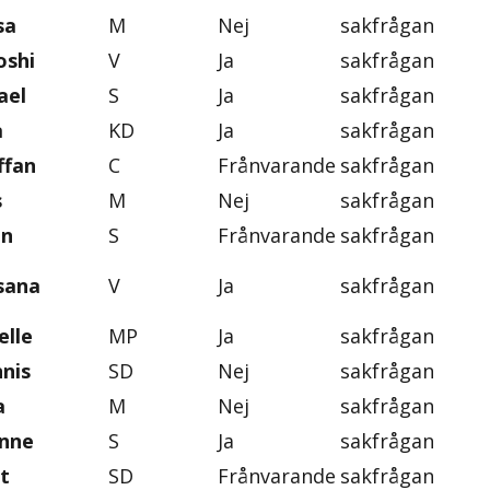
sa
M
Nej
sakfrågan
oshi
V
Ja
sakfrågan
ael
S
Ja
sakfrågan
a
KD
Ja
sakfrågan
ffan
C
Frånvarande
sakfrågan
s
M
Nej
sakfrågan
an
S
Frånvarande
sakfrågan
sana
V
Ja
sakfrågan
elle
MP
Ja
sakfrågan
nis
SD
Nej
sakfrågan
a
M
Nej
sakfrågan
anne
S
Ja
sakfrågan
t
SD
Frånvarande
sakfrågan