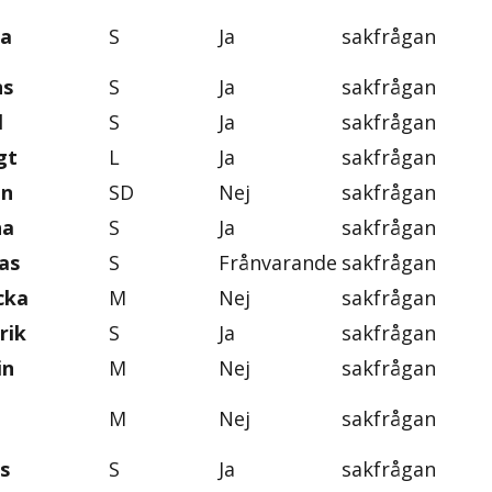
ra
S
Ja
sakfrågan
ns
S
Ja
sakfrågan
l
S
Ja
sakfrågan
gt
L
Ja
sakfrågan
on
SD
Nej
sakfrågan
na
S
Ja
sakfrågan
as
S
Frånvarande
sakfrågan
cka
M
Nej
sakfrågan
rik
S
Ja
sakfrågan
in
M
Nej
sakfrågan
M
Nej
sakfrågan
s
S
Ja
sakfrågan