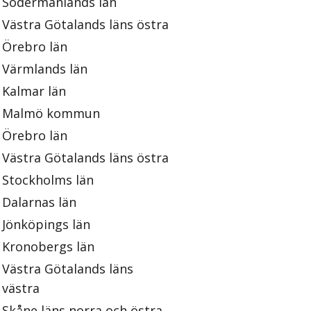
Södermanlands län
Västra Götalands läns östra
Örebro län
Värmlands län
Kalmar län
Malmö kommun
Örebro län
Västra Götalands läns östra
Stockholms län
Dalarnas län
Jönköpings län
Kronobergs län
Västra Götalands läns
västra
Skåne läns norra och östra