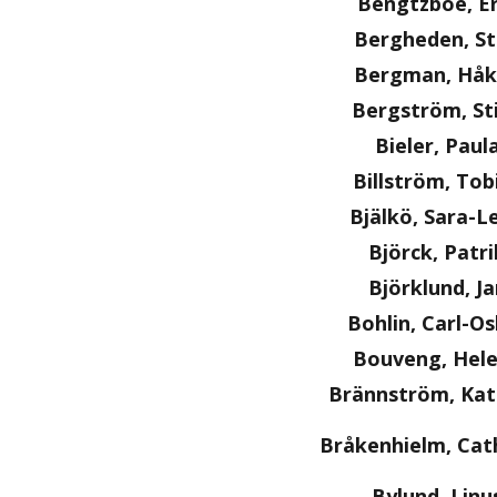
Bengtzboe, Er
Bergheden, S
Bergman, Håk
Bergström, St
Bieler, Paul
Billström, Tob
Bjälkö, Sara-L
Björck, Patri
Björklund, Ja
Bohlin, Carl-O
Bouveng, Hel
Brännström, Kat
Bråkenhielm, Cat
Bylund, Linu