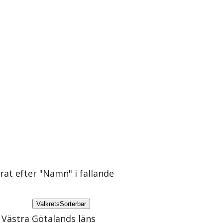
erat efter "Namn" i fallande
Valkrets
Sorterbar
Västra Götalands läns