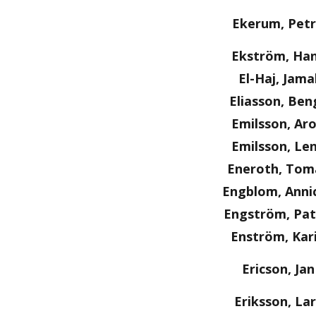
Ekerum, Pet
Ekström, Ha
El-Haj, Jama
Eliasson, Ben
Emilsson, Ar
Emilsson, Le
Eneroth, Tom
Engblom, Anni
Engström, Pat
Enström, Kar
Ericson, Jan
Eriksson, Lar