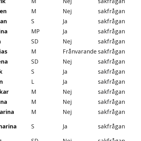
ik
M
Nej
sakfrågan
ten
M
Nej
sakfrågan
an
S
Ja
sakfrågan
ina
MP
Ja
sakfrågan
a
SD
Nej
sakfrågan
ias
M
Frånvarande
sakfrågan
ena
SD
Nej
sakfrågan
k
S
Ja
sakfrågan
n
L
Ja
sakfrågan
skar
M
Nej
sakfrågan
ena
M
Nej
sakfrågan
arina
M
Nej
sakfrågan
harina
S
Ja
sakfrågan
s
SD
Nej
sakfrågan