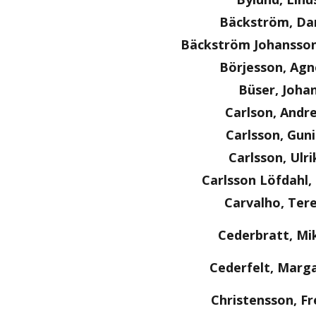
Bäckström, Dan
Bäckström Johansson
Börjesson, Agn
Büser, Joha
Carlson, Andr
Carlsson, Guni
Carlsson, Ulri
Carlsson Löfdahl
Carvalho, Ter
Cederbratt, Mi
Cederfelt, Marg
Christensson, Fr