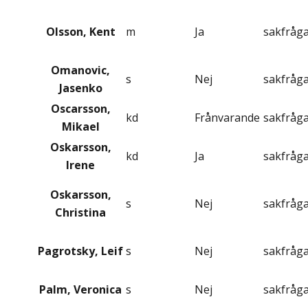
Olsson, Kent
m
Ja
sakfråg
Omanovic,
s
Nej
sakfråg
Jasenko
Oscarsson,
kd
Frånvarande
sakfråg
Mikael
Oskarsson,
kd
Ja
sakfråg
Irene
Oskarsson,
s
Nej
sakfråg
Christina
Pagrotsky, Leif
s
Nej
sakfråg
Palm, Veronica
s
Nej
sakfråg