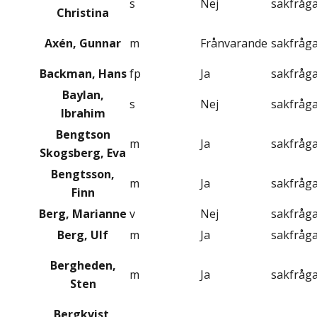
s
Nej
sakfråg
Christina
Axén, Gunnar
m
Frånvarande
sakfråg
Backman, Hans
fp
Ja
sakfråg
Baylan,
s
Nej
sakfråg
Ibrahim
Bengtson
m
Ja
sakfråg
Skogsberg, Eva
Bengtsson,
m
Ja
sakfråg
Finn
Berg, Marianne
v
Nej
sakfråg
Berg, Ulf
m
Ja
sakfråg
Bergheden,
m
Ja
sakfråg
Sten
Bergkvist,