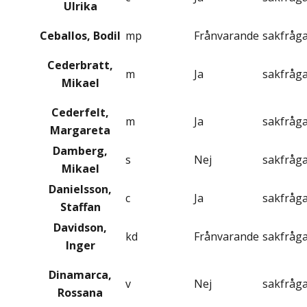
Ulrika
Ceballos, Bodil
mp
Frånvarande
sakfråg
Cederbratt,
m
Ja
sakfråg
Mikael
Cederfelt,
m
Ja
sakfråg
Margareta
Damberg,
s
Nej
sakfråg
Mikael
Danielsson,
c
Ja
sakfråg
Staffan
Davidson,
kd
Frånvarande
sakfråg
Inger
Dinamarca,
v
Nej
sakfråg
Rossana