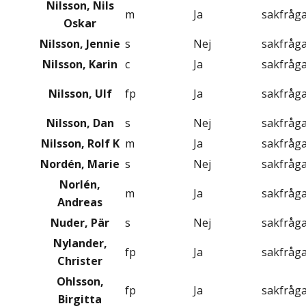
Nilsson, Nils
m
Ja
sakfråg
Oskar
Nilsson, Jennie
s
Nej
sakfråg
Nilsson, Karin
c
Ja
sakfråg
Nilsson, Ulf
fp
Ja
sakfråg
Nilsson, Dan
s
Nej
sakfråg
Nilsson, Rolf K
m
Ja
sakfråg
Nordén, Marie
s
Nej
sakfråg
Norlén,
m
Ja
sakfråg
Andreas
Nuder, Pär
s
Nej
sakfråg
Nylander,
fp
Ja
sakfråg
Christer
Ohlsson,
fp
Ja
sakfråg
Birgitta