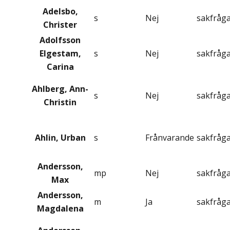
Adelsbo,
s
Nej
sakfråg
Christer
Adolfsson
Elgestam,
s
Nej
sakfråg
Carina
Ahlberg, Ann-
s
Nej
sakfråg
Christin
Ahlin, Urban
s
Frånvarande
sakfråg
Andersson,
mp
Nej
sakfråg
Max
Andersson,
m
Ja
sakfråg
Magdalena