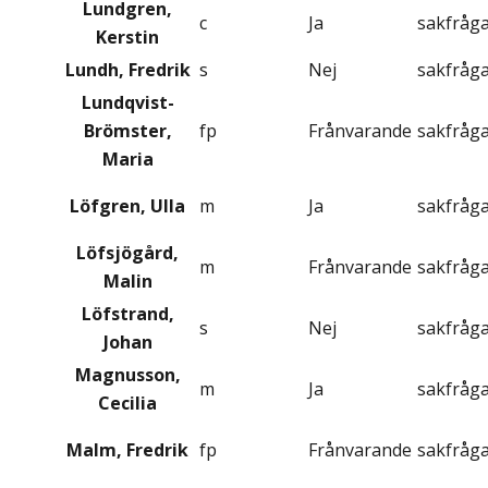
Lundgren,
c
Ja
sakfråg
Kerstin
Lundh, Fredrik
s
Nej
sakfråg
Lundqvist-
Brömster,
fp
Frånvarande
sakfråg
Maria
Löfgren, Ulla
m
Ja
sakfråg
Löfsjögård,
m
Frånvarande
sakfråg
Malin
Löfstrand,
s
Nej
sakfråg
Johan
Magnusson,
m
Ja
sakfråg
Cecilia
Malm, Fredrik
fp
Frånvarande
sakfråg