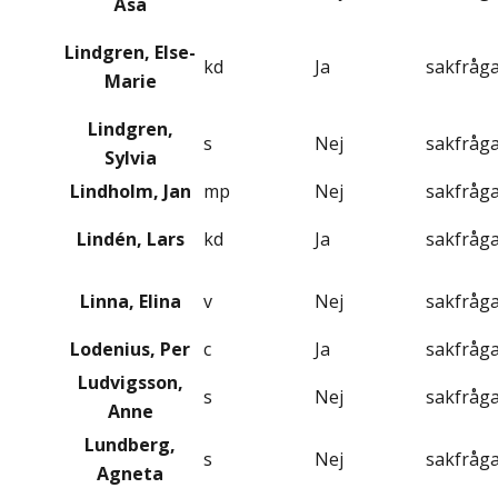
Åsa
Lindgren, Else-
kd
Ja
sakfråg
Marie
Lindgren,
s
Nej
sakfråg
Sylvia
Lindholm, Jan
mp
Nej
sakfråg
Lindén, Lars
kd
Ja
sakfråg
Linna, Elina
v
Nej
sakfråg
Lodenius, Per
c
Ja
sakfråg
Ludvigsson,
s
Nej
sakfråg
Anne
Lundberg,
s
Nej
sakfråg
Agneta