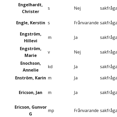
Engelhardt,
s
Nej
sakfråg
Christer
Engle, Kerstin
s
Frånvarande
sakfråg
Engström,
m
Ja
sakfråg
Hillevi
Engström,
v
Nej
sakfråg
Marie
Enochson,
kd
Ja
sakfråg
Annelie
Enström, Karin
m
Ja
sakfråg
Ericson, Jan
m
Ja
sakfråg
Ericson, Gunvor
mp
Frånvarande
sakfråg
G