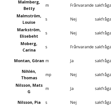
Malmberg,
m
Frånvarande
sakfråg
Betty
Malmström,
s
Nej
sakfråg
Louise
Markström,
s
Nej
sakfråg
Elisebeht
Moberg,
s
Frånvarande
sakfråg
Carina
Montan, Göran
m
Ja
sakfråg
Nihlén,
mp
Nej
sakfråg
Thomas
Nilsson, Mats
m
Ja
sakfråg
G
Nilsson, Pia
s
Nej
sakfråg