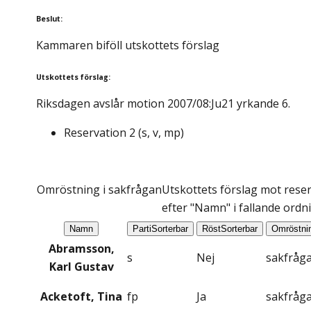
Beslut
:
Kammaren biföll utskottets förslag
Utskottets förslag
:
Riksdagen avslår motion 2007/08:Ju21 yrkande 6.
Reservation
2
(
s, v, mp
)
Omröstning i sakfrågan
Utskottets förslag mot reserv
efter "Namn" i fallande ordn
Namn
Parti
Sorterbar
Röst
Sorterbar
Omröstni
Abramsson,
s
Nej
sakfråg
Karl Gustav
Acketoft, Tina
fp
Ja
sakfråg