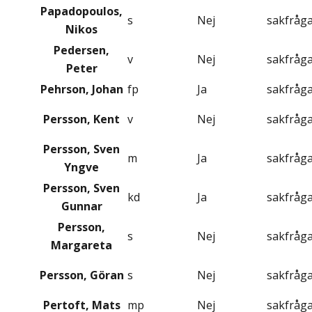
Papadopoulos,
s
Nej
sakfråg
Nikos
Pedersen,
v
Nej
sakfråg
Peter
Pehrson, Johan
fp
Ja
sakfråg
Persson, Kent
v
Nej
sakfråg
Persson, Sven
m
Ja
sakfråg
Yngve
Persson, Sven
kd
Ja
sakfråg
Gunnar
Persson,
s
Nej
sakfråg
Margareta
Persson, Göran
s
Nej
sakfråg
Pertoft, Mats
mp
Nej
sakfråg