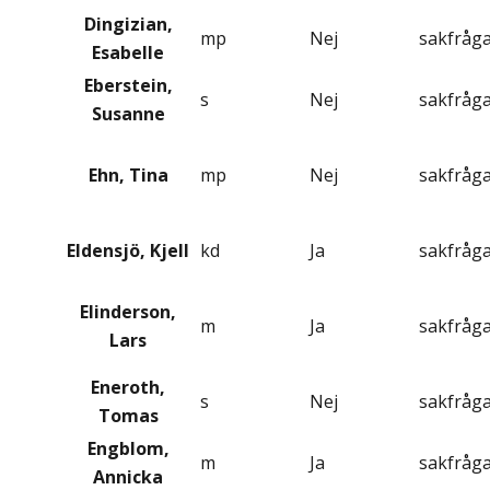
Dingizian,
mp
Nej
sakfråg
Esabelle
Eberstein,
s
Nej
sakfråg
Susanne
Ehn, Tina
mp
Nej
sakfråg
Eldensjö, Kjell
kd
Ja
sakfråg
Elinderson,
m
Ja
sakfråg
Lars
Eneroth,
s
Nej
sakfråg
Tomas
Engblom,
m
Ja
sakfråg
Annicka