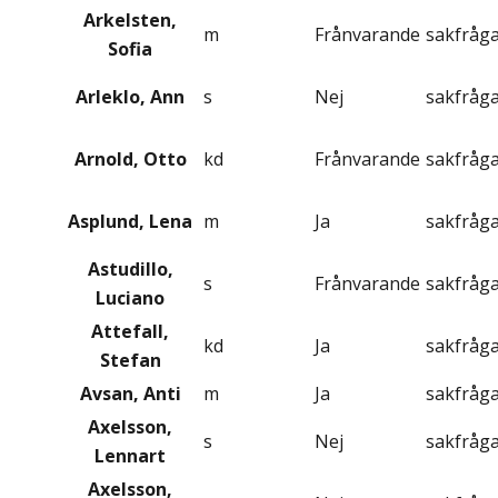
Arkelsten,
m
Frånvarande
sakfråg
Sofia
Arleklo, Ann
s
Nej
sakfråg
Arnold, Otto
kd
Frånvarande
sakfråg
Asplund, Lena
m
Ja
sakfråg
Astudillo,
s
Frånvarande
sakfråg
Luciano
Attefall,
kd
Ja
sakfråg
Stefan
Avsan, Anti
m
Ja
sakfråg
Axelsson,
s
Nej
sakfråg
Lennart
Axelsson,