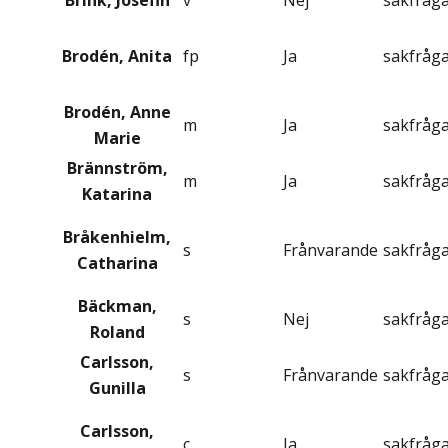
Brink, Josefin
v
Nej
sakfråg
Brodén, Anita
fp
Ja
sakfråg
Brodén, Anne
m
Ja
sakfråg
Marie
Brännström,
m
Ja
sakfråg
Katarina
Bråkenhielm,
s
Frånvarande
sakfråg
Catharina
Bäckman,
s
Nej
sakfråg
Roland
Carlsson,
s
Frånvarande
sakfråg
Gunilla
Carlsson,
c
Ja
sakfråg