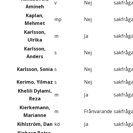
v
Nej
sakfråg
Amineh
Kaplan,
mp
Nej
sakfråg
Mehmet
Karlsson,
m
Ja
sakfråg
Ulrika
Karlsson,
s
Nej
sakfråg
Anders
Karlsson, Sonia
s
Nej
sakfråg
Kerimo, Yilmaz
s
Nej
sakfråg
Khelili Dylami,
m
Ja
sakfråg
Reza
Kierkemann,
m
Frånvarande
sakfråg
Marianne
Kihlström, Dan
kd
Ja
sakfråg