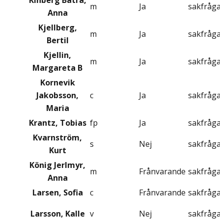
Kinberg Batra,
m
Ja
sakfråg
Anna
Kjellberg,
m
Ja
sakfråg
Bertil
Kjellin,
m
Ja
sakfråg
Margareta B
Kornevik
Jakobsson,
c
Ja
sakfråg
Maria
Krantz, Tobias
fp
Ja
sakfråg
Kvarnström,
s
Nej
sakfråg
Kurt
König Jerlmyr,
m
Frånvarande
sakfråg
Anna
Larsen, Sofia
c
Frånvarande
sakfråg
Larsson, Kalle
v
Nej
sakfråg