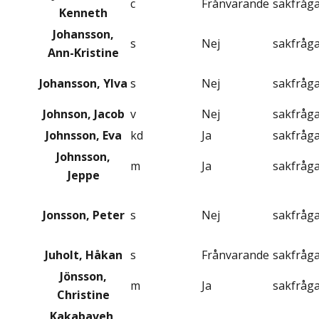
c
Frånvarande
sakfråg
Kenneth
Johansson,
s
Nej
sakfråg
Ann-Kristine
Johansson, Ylva
s
Nej
sakfråg
Johnson, Jacob
v
Nej
sakfråg
Johnsson, Eva
kd
Ja
sakfråg
Johnsson,
m
Ja
sakfråg
Jeppe
Jonsson, Peter
s
Nej
sakfråg
Juholt, Håkan
s
Frånvarande
sakfråg
Jönsson,
m
Ja
sakfråg
Christine
Kakabaveh,