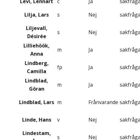
Levi, Lennart
c
Ja
sakfråg
Lilja, Lars
s
Nej
sakfråg
Liljevall,
s
Nej
sakfråg
Désirée
Lilliehöök,
m
Ja
sakfråg
Anna
Lindberg,
fp
Ja
sakfråg
Camilla
Lindblad,
m
Ja
sakfråg
Göran
Lindblad, Lars
m
Frånvarande
sakfråg
Linde, Hans
v
Nej
sakfråg
Lindestam,
s
Nej
sakfråg