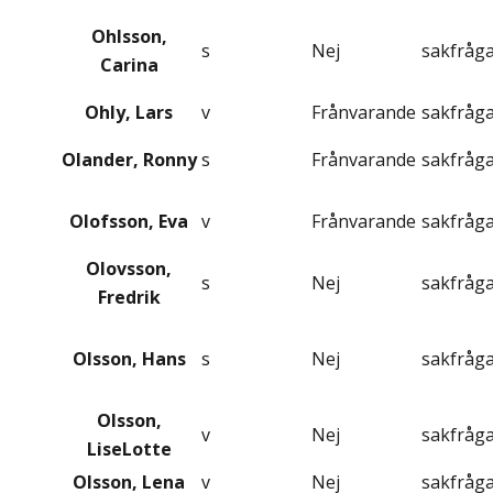
Ohlsson,
s
Nej
sakfråg
Carina
Ohly, Lars
v
Frånvarande
sakfråg
Olander, Ronny
s
Frånvarande
sakfråg
Olofsson, Eva
v
Frånvarande
sakfråg
Olovsson,
s
Nej
sakfråg
Fredrik
Olsson, Hans
s
Nej
sakfråg
Olsson,
v
Nej
sakfråg
LiseLotte
Olsson, Lena
v
Nej
sakfråg