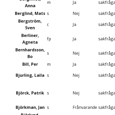
m
Ja
sakfråg
Anna
Berglind, Mats
s
Nej
sakfråg
Bergström,
c
Ja
sakfråg
Sven
Berliner,
fp
Ja
sakfråg
Agneta
Bernhardsson,
s
Nej
sakfråg
Bo
Bill, Per
m
Ja
sakfråg
Bjurling, Laila
s
Nej
sakfråg
Björck, Patrik
s
Nej
sakfråg
Björkman, Jan
s
Frånvarande
sakfråg