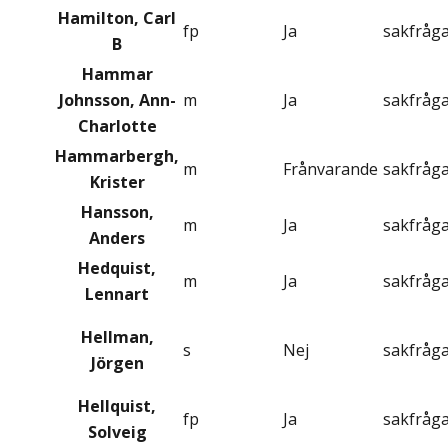
Hamilton, Carl
fp
Ja
sakfråg
B
Hammar
Johnsson, Ann-
m
Ja
sakfråg
Charlotte
Hammarbergh,
m
Frånvarande
sakfråg
Krister
Hansson,
m
Ja
sakfråg
Anders
Hedquist,
m
Ja
sakfråg
Lennart
Hellman,
s
Nej
sakfråg
Jörgen
Hellquist,
fp
Ja
sakfråg
Solveig