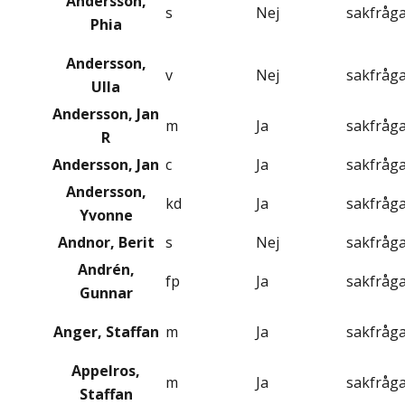
Andersson,
s
Nej
sakfråg
Phia
Andersson,
v
Nej
sakfråg
Ulla
Andersson, Jan
m
Ja
sakfråg
R
Andersson, Jan
c
Ja
sakfråg
Andersson,
kd
Ja
sakfråg
Yvonne
Andnor, Berit
s
Nej
sakfråg
Andrén,
fp
Ja
sakfråg
Gunnar
Anger, Staffan
m
Ja
sakfråg
Appelros,
m
Ja
sakfråg
Staffan