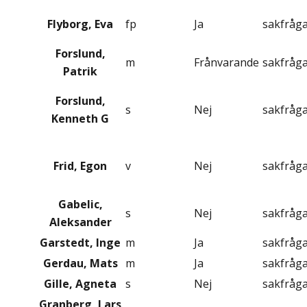
Flyborg, Eva
fp
Ja
sakfråg
Forslund,
m
Frånvarande
sakfråg
Patrik
Forslund,
s
Nej
sakfråg
Kenneth G
Frid, Egon
v
Nej
sakfråg
Gabelic,
s
Nej
sakfråg
Aleksander
Garstedt, Inge
m
Ja
sakfråg
Gerdau, Mats
m
Ja
sakfråg
Gille, Agneta
s
Nej
sakfråg
Granberg, Lars