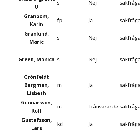
s
Nej
sakfråg
U
Granbom,
fp
Ja
sakfråg
Karin
Granlund,
s
Nej
sakfråg
Marie
Green, Monica
s
Nej
sakfråg
Grönfeldt
Bergman,
m
Ja
sakfråg
Lisbeth
Gunnarsson,
m
Frånvarande
sakfråg
Rolf
Gustafsson,
kd
Ja
sakfråg
Lars