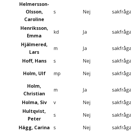
Helmersson-
Olsson,
s
Nej
sakfråg
Caroline
Henriksson,
kd
Ja
sakfråg
Emma
Hjälmered,
m
Ja
sakfråg
Lars
Hoff, Hans
s
Nej
sakfråg
Holm, Ulf
mp
Nej
sakfråg
Holm,
m
Ja
sakfråg
Christian
Holma, Siv
v
Nej
sakfråg
Hultqvist,
s
Nej
sakfråg
Peter
Hägg, Carina
s
Nej
sakfråg