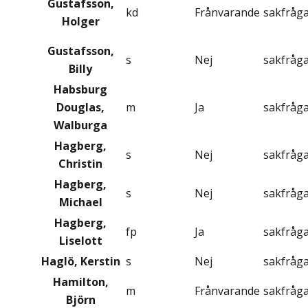
Gustafsson,
kd
Frånvarande
sakfråg
Holger
Gustafsson,
s
Nej
sakfråg
Billy
Habsburg
Douglas,
m
Ja
sakfråg
Walburga
Hagberg,
s
Nej
sakfråg
Christin
Hagberg,
s
Nej
sakfråg
Michael
Hagberg,
fp
Ja
sakfråg
Liselott
Haglö, Kerstin
s
Nej
sakfråg
Hamilton,
m
Frånvarande
sakfråg
Björn