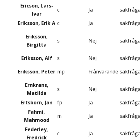
Ericson, Lars-
c
Ja
sakfråg
Ivar
Eriksson, Erik A
c
Ja
sakfråg
Eriksson,
s
Nej
sakfråg
Birgitta
Eriksson, Alf
s
Nej
sakfråg
Eriksson, Peter
mp
Frånvarande
sakfråg
Ernkrans,
s
Nej
sakfråg
Matilda
Ertsborn, Jan
fp
Ja
sakfråg
Fahmi,
m
Ja
sakfråg
Mahmood
Federley,
c
Ja
sakfråg
Fredrick