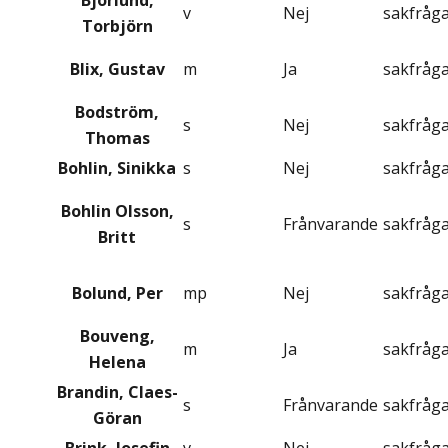
Björlund,
v
Nej
sakfråg
Torbjörn
Blix, Gustav
m
Ja
sakfråg
Bodström,
s
Nej
sakfråg
Thomas
Bohlin, Sinikka
s
Nej
sakfråg
Bohlin Olsson,
s
Frånvarande
sakfråg
Britt
Bolund, Per
mp
Nej
sakfråg
Bouveng,
m
Ja
sakfråg
Helena
Brandin, Claes-
s
Frånvarande
sakfråg
Göran