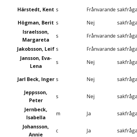
Härstedt, Kent
s
Frånvarande
sakfråg
Högman, Berit
s
Nej
sakfråg
Israelsson,
s
Frånvarande
sakfråg
Margareta
Jakobsson, Leif
s
Frånvarande
sakfråg
Jansson, Eva-
s
Nej
sakfråg
Lena
Jarl Beck, Inger
s
Nej
sakfråg
Jeppsson,
s
Nej
sakfråg
Peter
Jernbeck,
m
Ja
sakfråg
Isabella
Johansson,
c
Ja
sakfråg
Annie