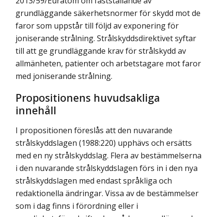
2013/59/Euratom om fastställande av
grundläggande säkerhetsnormer för skydd mot de
faror som uppstår till följd av exponering för
joniserande strålning. Strålskyddsdirektivet syftar
till att ge grundläggande krav för strålskydd av
allmänheten, patienter och arbetstagare mot faror
med joniserande strålning.
Propositionens huvudsakliga
innehåll
I propositionen föreslås att den nuvarande
strålskyddslagen (1988:220) upphävs och ersätts
med en ny strålskyddslag. Flera av bestämmelserna
i den nuvarande strålskyddslagen förs in i den nya
strålskyddslagen med endast språkliga och
redaktionella ändringar. Vissa av de bestämmelser
som i dag finns i förordning eller i