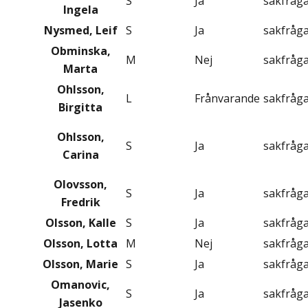
S
Ja
sakfråg
Ingela
Nysmed, Leif
S
Ja
sakfråg
Obminska,
M
Nej
sakfråg
Marta
Ohlsson,
L
Frånvarande
sakfråg
Birgitta
Ohlsson,
S
Ja
sakfråg
Carina
Olovsson,
S
Ja
sakfråg
Fredrik
Olsson, Kalle
S
Ja
sakfråg
Olsson, Lotta
M
Nej
sakfråg
Olsson, Marie
S
Ja
sakfråg
Omanovic,
S
Ja
sakfråg
Jasenko