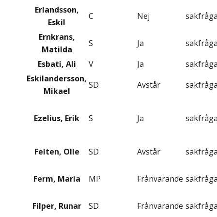
Erlandsson,
C
Nej
sakfråg
Eskil
Ernkrans,
S
Ja
sakfråg
Matilda
Esbati, Ali
V
Ja
sakfråg
Eskilandersson,
SD
Avstår
sakfråg
Mikael
Ezelius, Erik
S
Ja
sakfråg
Felten, Olle
SD
Avstår
sakfråg
Ferm, Maria
MP
Frånvarande
sakfråg
Filper, Runar
SD
Frånvarande
sakfråg