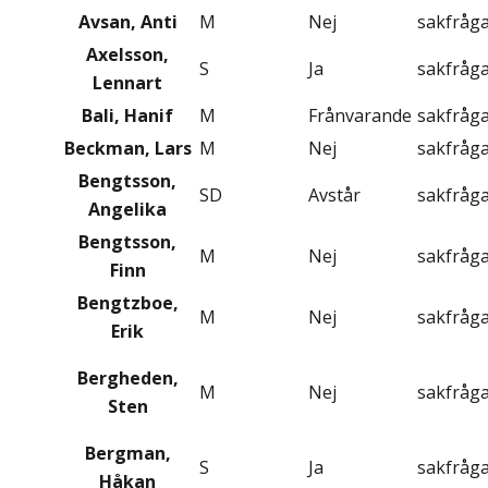
Avsan, Anti
M
Nej
sakfråg
Axelsson,
S
Ja
sakfråg
Lennart
Bali, Hanif
M
Frånvarande
sakfråg
Beckman, Lars
M
Nej
sakfråg
Bengtsson,
SD
Avstår
sakfråg
Angelika
Bengtsson,
M
Nej
sakfråg
Finn
Bengtzboe,
M
Nej
sakfråg
Erik
Bergheden,
M
Nej
sakfråg
Sten
Bergman,
S
Ja
sakfråg
Håkan