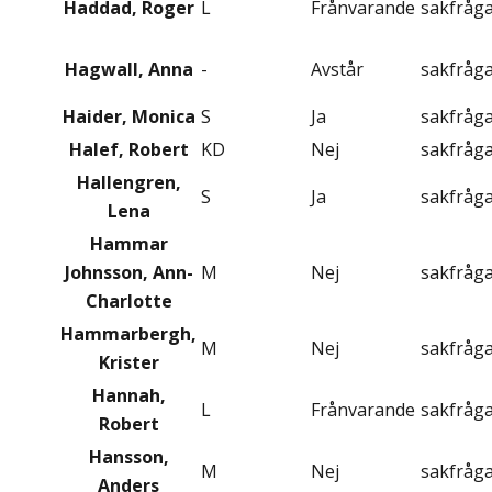
Haddad, Roger
L
Frånvarande
sakfråg
Hagwall, Anna
-
Avstår
sakfråg
Haider, Monica
S
Ja
sakfråg
Halef, Robert
KD
Nej
sakfråg
Hallengren,
S
Ja
sakfråg
Lena
Hammar
Johnsson, Ann-
M
Nej
sakfråg
Charlotte
Hammarbergh,
M
Nej
sakfråg
Krister
Hannah,
L
Frånvarande
sakfråg
Robert
Hansson,
M
Nej
sakfråg
Anders