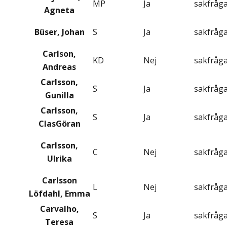
MP
Ja
sakfråg
Agneta
Büser, Johan
S
Ja
sakfråg
Carlson,
KD
Nej
sakfråg
Andreas
Carlsson,
S
Ja
sakfråg
Gunilla
Carlsson,
S
Ja
sakfråg
ClasGöran
Carlsson,
C
Nej
sakfråg
Ulrika
Carlsson
L
Nej
sakfråg
Löfdahl, Emma
Carvalho,
S
Ja
sakfråg
Teresa