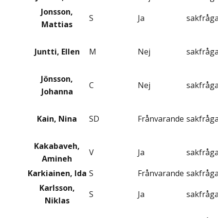
Jonsson,
S
Ja
sakfråg
Mattias
Juntti, Ellen
M
Nej
sakfråg
Jönsson,
C
Nej
sakfråg
Johanna
Kain, Nina
SD
Frånvarande
sakfråg
Kakabaveh,
V
Ja
sakfråg
Amineh
Karkiainen, Ida
S
Frånvarande
sakfråg
Karlsson,
S
Ja
sakfråg
Niklas