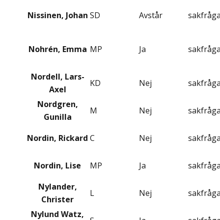
Nissinen, Johan
SD
Avstår
sakfråg
Nohrén, Emma
MP
Ja
sakfråg
Nordell, Lars-
KD
Nej
sakfråg
Axel
Nordgren,
M
Nej
sakfråg
Gunilla
Nordin, Rickard
C
Nej
sakfråg
Nordin, Lise
MP
Ja
sakfråg
Nylander,
L
Nej
sakfråg
Christer
Nylund Watz,