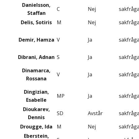
Danielsson,
C
Nej
sakfråg
Staffan
Delis, Sotiris
M
Nej
sakfråg
Demir, Hamza
V
Ja
sakfråg
Dibrani, Adnan
S
Ja
sakfråg
Dinamarca,
V
Ja
sakfråg
Rossana
Dingizian,
MP
Ja
sakfråg
Esabelle
Dioukarev,
SD
Avstår
sakfråg
Dennis
Drougge, Ida
M
Nej
sakfråg
Eberstein,