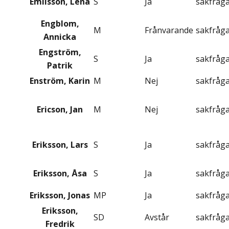
Emilsson, Lena
S
Ja
sakfråg
Engblom,
M
Frånvarande
sakfråg
Annicka
Engström,
S
Ja
sakfråg
Patrik
Enström, Karin
M
Nej
sakfråg
Ericson, Jan
M
Nej
sakfråg
Eriksson, Lars
S
Ja
sakfråg
Eriksson, Åsa
S
Ja
sakfråg
Eriksson, Jonas
MP
Ja
sakfråg
Eriksson,
SD
Avstår
sakfråg
Fredrik