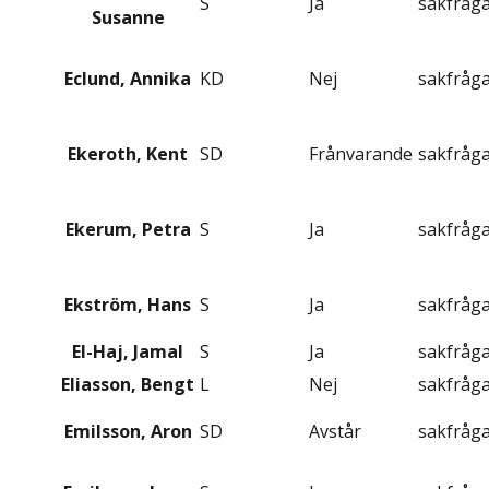
S
Ja
sakfråg
Susanne
Eclund, Annika
KD
Nej
sakfråg
Ekeroth, Kent
SD
Frånvarande
sakfråg
Ekerum, Petra
S
Ja
sakfråg
Ekström, Hans
S
Ja
sakfråg
El-Haj, Jamal
S
Ja
sakfråg
Eliasson, Bengt
L
Nej
sakfråg
Emilsson, Aron
SD
Avstår
sakfråg