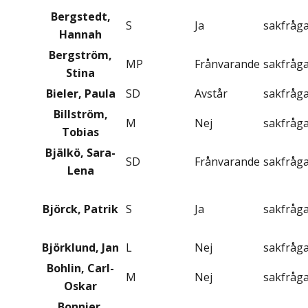
Bergstedt,
S
Ja
sakfråg
Hannah
Bergström,
MP
Frånvarande
sakfråg
Stina
Bieler, Paula
SD
Avstår
sakfråg
Billström,
M
Nej
sakfråg
Tobias
Bjälkö, Sara-
SD
Frånvarande
sakfråg
Lena
Björck, Patrik
S
Ja
sakfråg
Björklund, Jan
L
Nej
sakfråg
Bohlin, Carl-
M
Nej
sakfråg
Oskar
Bonnier,