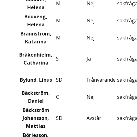
M
Nej
sakfråg
Helena
Bouveng,
M
Nej
sakfråg
Helena
Brännström,
M
Nej
sakfråg
Katarina
Bråkenhielm,
S
Ja
sakfråg
Catharina
Bylund, Linus
SD
Frånvarande
sakfråg
Bäckström,
C
Nej
sakfråg
Daniel
Bäckström
Johansson,
SD
Avstår
sakfråg
Mattias
Börjesson,