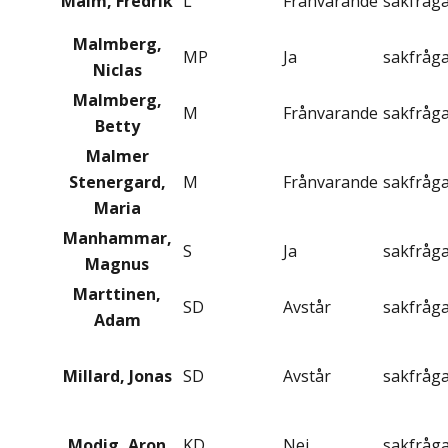
Malm, Fredrik
L
Frånvarande
sakfråg
Malmberg,
MP
Ja
sakfråg
Niclas
Malmberg,
M
Frånvarande
sakfråg
Betty
Malmer
Stenergard,
M
Frånvarande
sakfråg
Maria
Manhammar,
S
Ja
sakfråg
Magnus
Marttinen,
SD
Avstår
sakfråg
Adam
Millard, Jonas
SD
Avstår
sakfråg
Modig, Aron
KD
Nej
sakfråg