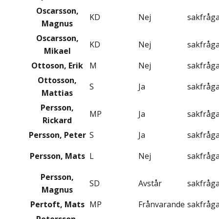
Oscarsson,
KD
Nej
sakfråg
Magnus
Oscarsson,
KD
Nej
sakfråg
Mikael
Ottoson, Erik
M
Nej
sakfråg
Ottosson,
S
Ja
sakfråg
Mattias
Persson,
MP
Ja
sakfråg
Rickard
Persson, Peter
S
Ja
sakfråg
Persson, Mats
L
Nej
sakfråg
Persson,
SD
Avstår
sakfråg
Magnus
Pertoft, Mats
MP
Frånvarande
sakfråg