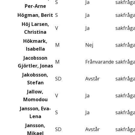
S
Ja
sakfråg
Per-Arne
Högman, Berit
S
Ja
sakfråg
Höj Larsen,
V
Ja
sakfråg
Christina
Hökmark,
M
Nej
sakfråg
Isabella
Jacobsson
M
Frånvarande
sakfråg
Gjörtler, Jonas
Jakobsson,
SD
Avstår
sakfråg
Stefan
Jallow,
V
Ja
sakfråg
Momodou
Jansson, Eva-
S
Ja
sakfråg
Lena
Jansson,
SD
Avstår
sakfråg
Mikael