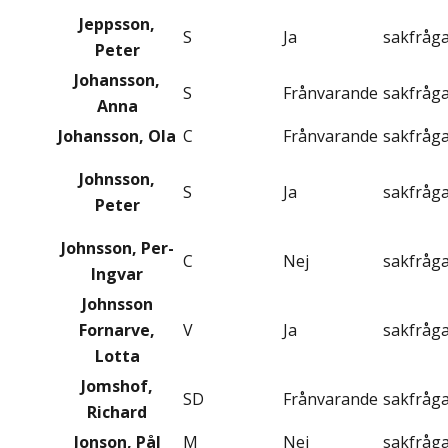
Jeppsson,
S
Ja
sakfråg
Peter
Johansson,
S
Frånvarande
sakfråg
Anna
Johansson, Ola
C
Frånvarande
sakfråg
Johnsson,
S
Ja
sakfråg
Peter
Johnsson, Per-
C
Nej
sakfråg
Ingvar
Johnsson
Fornarve,
V
Ja
sakfråg
Lotta
Jomshof,
SD
Frånvarande
sakfråg
Richard
Jonson, Pål
M
Nej
sakfråg