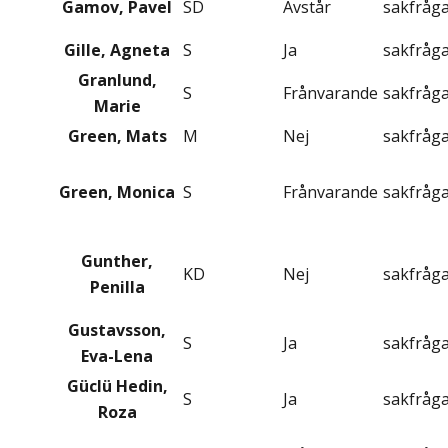
Gamov, Pavel
SD
Avstår
sakfråg
Gille, Agneta
S
Ja
sakfråg
Granlund,
S
Frånvarande
sakfråg
Marie
Green, Mats
M
Nej
sakfråg
Green, Monica
S
Frånvarande
sakfråg
Gunther,
KD
Nej
sakfråg
Penilla
Gustavsson,
S
Ja
sakfråg
Eva-Lena
Güclü Hedin,
S
Ja
sakfråg
Roza