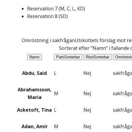
Reservation
7
(
M, C, L, KD
)
Reservation
8
(
SD
)
Omröstning i sakfrågan
Utskottets förslag mot res
Sorterat efter "Namn" i fallande
Namn
Parti
Sorterbar
Röst
Sorterbar
Omröstni
Abdu, Said
L
Nej
sakfråg
Abrahamsson,
M
Nej
sakfråg
Maria
Acketoft, Tina
L
Nej
sakfråg
Adan, Amir
M
Nej
sakfråg