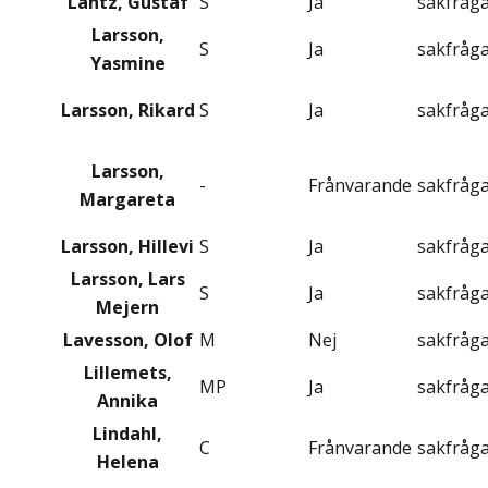
Lantz, Gustaf
S
Ja
sakfråg
Larsson,
S
Ja
sakfråg
Yasmine
Larsson, Rikard
S
Ja
sakfråg
Larsson,
-
Frånvarande
sakfråg
Margareta
Larsson, Hillevi
S
Ja
sakfråg
Larsson, Lars
S
Ja
sakfråg
Mejern
Lavesson, Olof
M
Nej
sakfråg
Lillemets,
MP
Ja
sakfråg
Annika
Lindahl,
C
Frånvarande
sakfråg
Helena