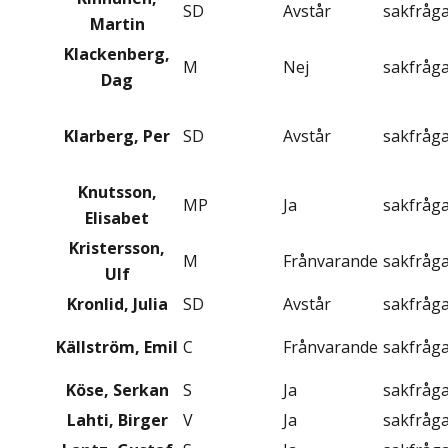
SD
Avstår
sakfråg
Martin
Klackenberg,
M
Nej
sakfråg
Dag
Klarberg, Per
SD
Avstår
sakfråg
Knutsson,
MP
Ja
sakfråg
Elisabet
Kristersson,
M
Frånvarande
sakfråg
Ulf
Kronlid, Julia
SD
Avstår
sakfråg
Källström, Emil
C
Frånvarande
sakfråg
Köse, Serkan
S
Ja
sakfråg
Lahti, Birger
V
Ja
sakfråg