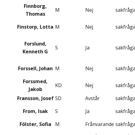
Finnborg,
M
Nej
sakfråg
Thomas
Finstorp, Lotta
M
Nej
sakfråg
Forslund,
S
Ja
sakfråg
Kenneth G
Forssell, Johan
M
Nej
sakfråg
Forssmed,
KD
Nej
sakfråg
Jakob
Fransson, Josef
SD
Avstår
sakfråg
From, Isak
S
Ja
sakfråg
Fölster, Sofia
M
Frånvarande
sakfråg