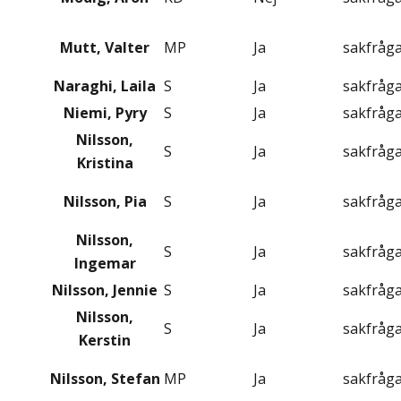
Mutt, Valter
MP
Ja
sakfråg
Naraghi, Laila
S
Ja
sakfråg
Niemi, Pyry
S
Ja
sakfråg
Nilsson,
S
Ja
sakfråg
Kristina
Nilsson, Pia
S
Ja
sakfråg
Nilsson,
S
Ja
sakfråg
Ingemar
Nilsson, Jennie
S
Ja
sakfråg
Nilsson,
S
Ja
sakfråg
Kerstin
Nilsson, Stefan
MP
Ja
sakfråg