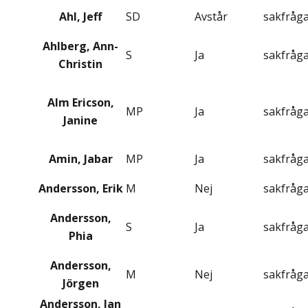
Ahl, Jeff
SD
Avstår
sakfråg
Ahlberg, Ann-
S
Ja
sakfråg
Christin
Alm Ericson,
MP
Ja
sakfråg
Janine
Amin, Jabar
MP
Ja
sakfråg
Andersson, Erik
M
Nej
sakfråg
Andersson,
S
Ja
sakfråg
Phia
Andersson,
M
Nej
sakfråg
Jörgen
Andersson, Jan