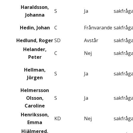
Haraldsson,
S
Ja
sakfråg
Johanna
Hedin, Johan
C
Frånvarande
sakfråg
Hedlund, Roger
SD
Avstår
sakfråg
Helander,
C
Nej
sakfråg
Peter
Hellman,
S
Ja
sakfråg
Jörgen
Helmersson
Olsson,
S
Ja
sakfråg
Caroline
Henriksson,
KD
Nej
sakfråg
Emma
Hjälmered,