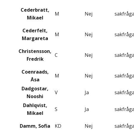
Cederbratt,
M
Nej
sakfråg
Mikael
Cederfelt,
M
Nej
sakfråg
Margareta
Christensson,
C
Nej
sakfråg
Fredrik
Coenraads,
M
Nej
sakfråg
Åsa
Dadgostar,
V
Ja
sakfråg
Nooshi
Dahlqvist,
S
Ja
sakfråg
Mikael
Damm, Sofia
KD
Nej
sakfråg