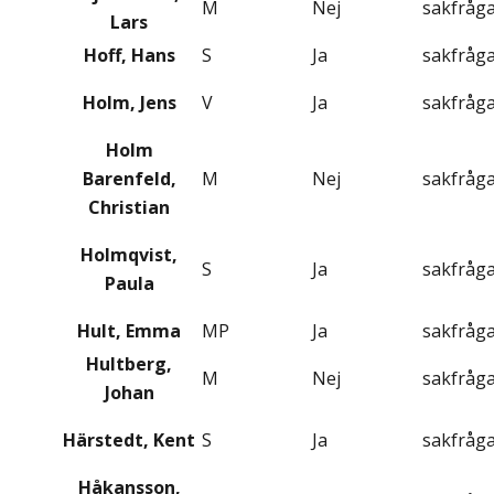
M
Nej
sakfråg
Lars
Hoff, Hans
S
Ja
sakfråg
Holm, Jens
V
Ja
sakfråg
Holm
Barenfeld,
M
Nej
sakfråg
Christian
Holmqvist,
S
Ja
sakfråg
Paula
Hult, Emma
MP
Ja
sakfråg
Hultberg,
M
Nej
sakfråg
Johan
Härstedt, Kent
S
Ja
sakfråg
Håkansson,