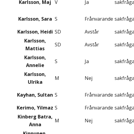
Karlsson, Maj
V
Ja
sakfråg
Karlsson, Sara
S
Frånvarande
sakfråg
Karlsson, Heidi
SD
Avstår
sakfråg
Karlsson,
SD
Avstår
sakfråg
Mattias
Karlsson,
S
Ja
sakfråg
Annelie
Karlsson,
M
Nej
sakfråg
Ulrika
Kayhan, Sultan
S
Frånvarande
sakfråg
Kerimo, Yilmaz
S
Frånvarande
sakfråg
Kinberg Batra,
M
Nej
sakfråg
Anna
Kinnunen,