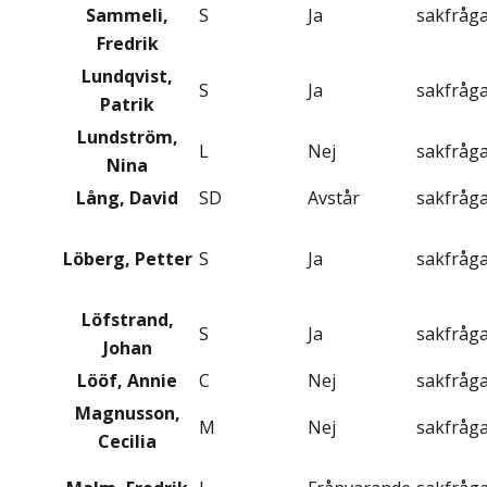
Sammeli,
S
Ja
sakfråg
Fredrik
Lundqvist,
S
Ja
sakfråg
Patrik
Lundström,
L
Nej
sakfråg
Nina
Lång, David
SD
Avstår
sakfråg
Löberg, Petter
S
Ja
sakfråg
Löfstrand,
S
Ja
sakfråg
Johan
Lööf, Annie
C
Nej
sakfråg
Magnusson,
M
Nej
sakfråg
Cecilia