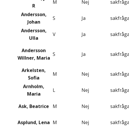
M
Nej
sakfråg
R
Andersson,
S
Ja
sakfråg
Johan
Andersson,
V
Ja
sakfråg
Ulla
Andersson
S
Ja
sakfråg
Willner, Maria
Arkelsten,
M
Nej
sakfråg
Sofia
Arnholm,
L
Nej
sakfråg
Maria
Ask, Beatrice
M
Nej
sakfråg
Asplund, Lena
M
Nej
sakfråg